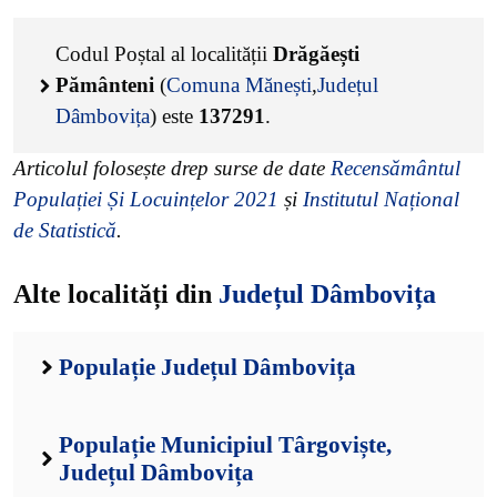
Codul Poștal al localității
Drăgăești
Pământeni
(
Comuna Mănești
,
Județul
Dâmbovița
) este
137291
.
Articolul folosește drep surse de date
Recensământul
Populației Și Locuințelor 2021
și
Institutul Național
de Statistică
.
Alte localități din
Județul Dâmbovița
Populație Județul Dâmbovița
Populație Municipiul Târgoviște,
Județul Dâmbovița