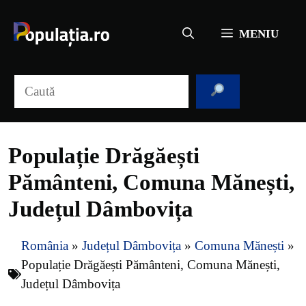
Sari
la
MENIU
conținut
Caută
Populație Drăgăești
Pământeni, Comuna Mănești,
Județul Dâmbovița
România
»
Județul Dâmbovița
»
Comuna Mănești
»
Populație Drăgăești Pământeni, Comuna Mănești,
Județul Dâmbovița