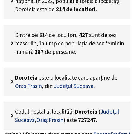
național în 2022, populația totală a localității
Doroteia este de
814
de locuitori.
Dintre cei
814
de locuitori,
427
sunt de sex
masculin, în timp ce populația de sex feminin
numără
387
de persoane.
Doroteia
este o localitate care aparține de
Oraș Frasin
, din
Județul Suceava
.
Codul Poștal al localității
Doroteia
(
Județul
Suceava
,
Oraș Frasin
) este
727247
.
Articolul folosește drep surse de date
Recensământul