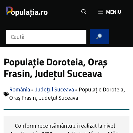
Sari
MENIU
la
conținut
Caută
Populație Doroteia, Oraș
Frasin, Județul Suceava
România
»
Județul Suceava
»
Populație Doroteia,
Oraș Frasin, Județul Suceava
Conform recensământului realizat la nivel