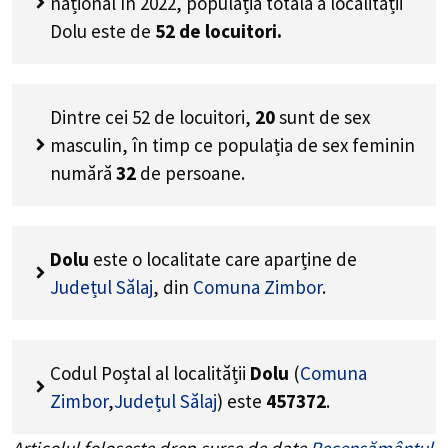
național în 2022, populația totală a localității
Dolu este de
52
de locuitori.
Dintre cei
52
de locuitori,
20
sunt de sex
masculin, în timp ce populația de sex feminin
numără
32
de persoane.
Dolu
este o localitate care aparține de
Județul Sălaj
, din
Comuna Zimbor
.
Codul Poștal al localității
Dolu
(
Comuna
Zimbor
,
Județul Sălaj
) este
457372
.
Articolul folosește drep surse de date
Recensământul