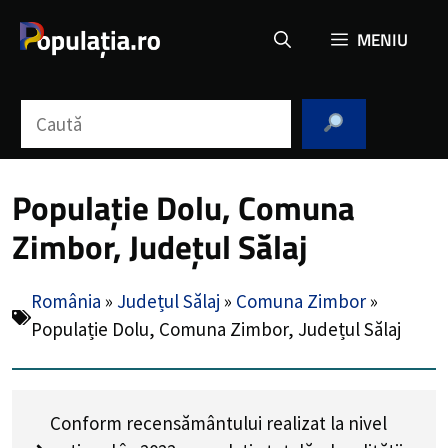
Sari
MENIU
la
conținut
Caută
Populație Dolu, Comuna
Zimbor, Județul Sălaj
România
»
Județul Sălaj
»
Comuna Zimbor
»
Populație Dolu, Comuna Zimbor, Județul Sălaj
Conform recensământului realizat la nivel