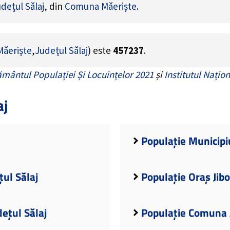
dețul Sălaj
, din
Comuna Măeriște
.
ăeriște
,
Județul Sălaj
) este
457237
.
mântul Populației Și Locuințelor 2021
și
Institutul Națion
aj
Populație Municipiu
țul Sălaj
Populație Oraș Jibo
dețul Sălaj
Populație Comuna A