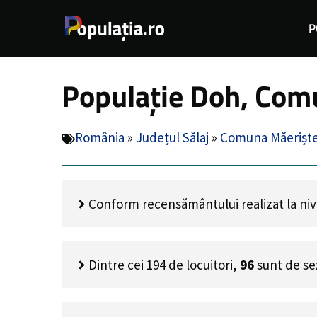
Sari
P
la
conținut
Populație Doh, Comu
România
»
Județul Sălaj
»
Comuna Măerișt
Conform recensământului realizat la nivel
Dintre cei
194
de locuitori,
96
sunt de se