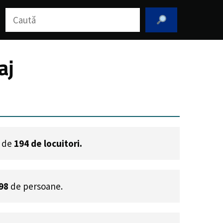
Caută
aj
e de
194
de locuitori.
98
de persoane.