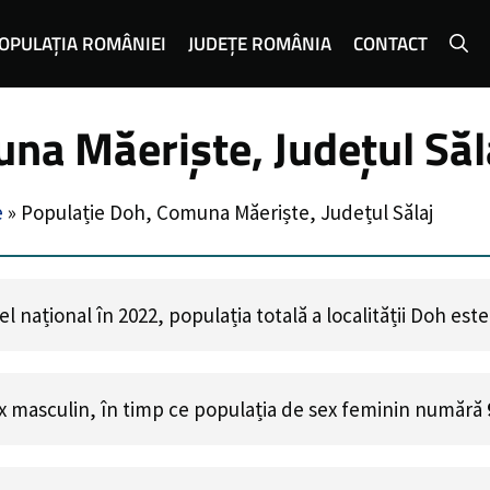
OPULAȚIA ROMÂNIEI
JUDEȚE ROMÂNIA
CONTACT
na Măeriște, Județul Săl
e
»
Populație Doh, Comuna Măeriște, Județul Sălaj
 național în 2022, populația totală a localității Doh est
x masculin, în timp ce populația de sex feminin numără