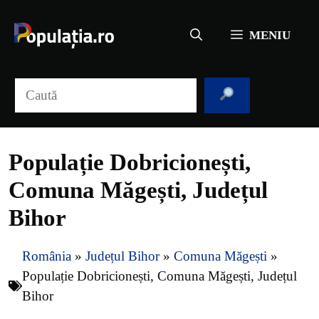
Sari
la
MENIU
conținut
Caută
Populație Dobricionești,
Comuna Măgești, Județul
Bihor
România
»
Județul Bihor
»
Comuna Măgești
»
Populație Dobricionești, Comuna Măgești, Județul
Bihor