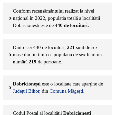
Conform recensământului realizat la nivel
național în 2022, populația totală a localității
Dobricionești este de
440
de locuitori.
Dintre cei
440
de locuitori,
221
sunt de sex
masculin, în timp ce populația de sex feminin
numără
219
de persoane.
Dobricionești
este o localitate care aparține de
Județul Bihor
, din
Comuna Măgești
.
Codul Poștal al localității
Dobricionești