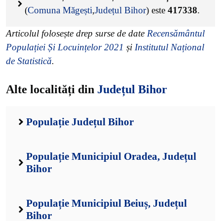
(
Comuna Măgești
,
Județul Bihor
) este
417338
.
Articolul folosește drep surse de date
Recensământul
Populației Și Locuințelor 2021
și
Institutul Național
de Statistică
.
Alte localități din
Județul Bihor
Populație Județul Bihor
Populație Municipiul Oradea, Județul
Bihor
Populație Municipiul Beiuș, Județul
Bihor