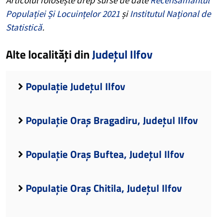
Populației Și Locuințelor 2021
și
Institutul Național de
Statistică
.
Alte localități din
Județul Ilfov
Populație Județul Ilfov
Populație Oraș Bragadiru, Județul Ilfov
Populație Oraș Buftea, Județul Ilfov
Populație Oraș Chitila, Județul Ilfov