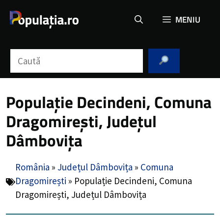
Sari
MENIU
la
conținut
Caută
Populație Decindeni, Comuna
Dragomirești, Județul
Dâmbovița
România
»
Județul Dâmbovița
»
Comuna
Dragomirești
»
Populație Decindeni, Comuna
Dragomirești, Județul Dâmbovița