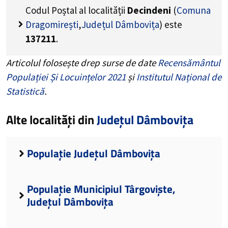
Codul Poștal al localității
Decindeni
(
Comuna
Dragomirești
,
Județul Dâmbovița
) este
137211
.
Articolul folosește drep surse de date
Recensământul
Populației Și Locuințelor 2021
și
Institutul Național de
Statistică
.
Alte localități din
Județul Dâmbovița
Populație Județul Dâmbovița
Populație Municipiul Târgoviște,
Județul Dâmbovița