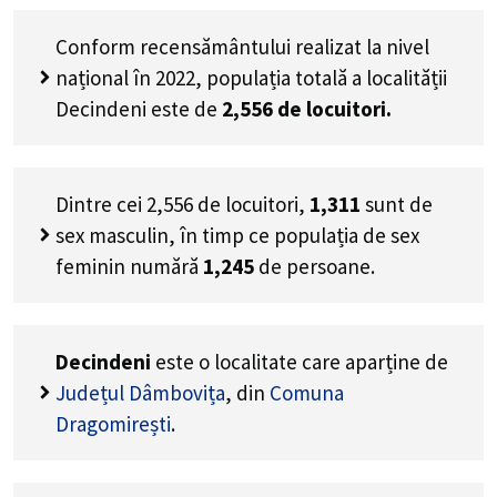
Conform recensământului realizat la nivel
național în 2022, populația totală a localității
Decindeni este de
2,556
de locuitori.
Dintre cei
2,556
de locuitori,
1,311
sunt de
sex masculin, în timp ce populația de sex
feminin numără
1,245
de persoane.
Decindeni
este o localitate care aparține de
Județul Dâmbovița
, din
Comuna
Dragomirești
.