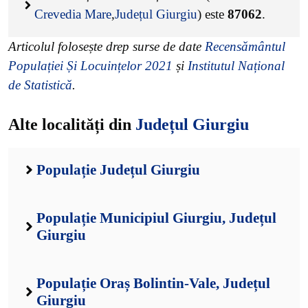
Crevedia Mare
,
Județul Giurgiu
) este
87062
.
Articolul folosește drep surse de date
Recensământul
Populației Și Locuințelor 2021
și
Institutul Național
de Statistică
.
Alte localități din
Județul Giurgiu
Populație Județul Giurgiu
Populație Municipiul Giurgiu, Județul
Giurgiu
Populație Oraș Bolintin-Vale, Județul
Giurgiu