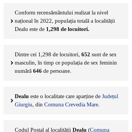
Conform recensământului realizat la nivel
național în 2022, populația totală a localității
Dealu este de
1,298
de locuitori.
Dintre cei
1,298
de locuitori,
652
sunt de sex
masculin, în timp ce populația de sex feminin
numără
646
de persoane.
Dealu
este o localitate care aparține de
Județul
Giurgiu
, din
Comuna Crevedia Mare
.
Codul Poștal al localității
Dealu
(
Comuna