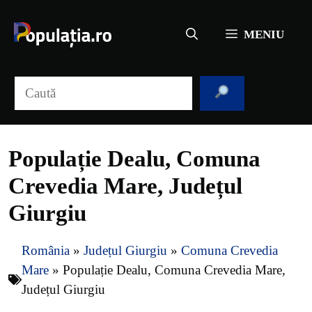
Sari
la
MENIU
conținut
Caută
Populație Dealu, Comuna
Crevedia Mare, Județul
Giurgiu
România
»
Județul Giurgiu
»
Comuna Crevedia
Mare
»
Populație Dealu, Comuna Crevedia Mare,
Județul Giurgiu