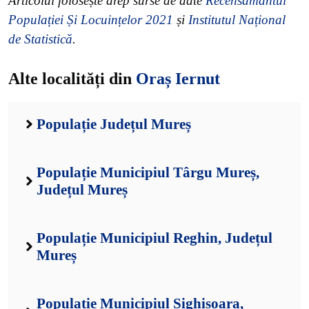
Articolul folosește drep surse de date
Recensământul
Populației Și Locuințelor 2021
și
Institutul Național
de Statistică
.
Alte localități din
Oraș Iernut
Populație Județul Mureș
Populație Municipiul Târgu Mureș,
Județul Mureș
Populație Municipiul Reghin, Județul
Mureș
Populație Municipiul Sighișoara,