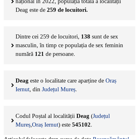
național în 2022, populația totală a localității
Deag este de
259
de locuitori.
Dintre cei
259
de locuitori,
138
sunt de sex
masculin, în timp ce populația de sex feminin
numără
121
de persoane.
Deag
este o localitate care aparține de
Oraș
Iernut
, din
Județul Mureș
.
Codul Poștal al localității
Deag
(
Județul
Mureș
,
Oraș Iernut
) este
545102
.