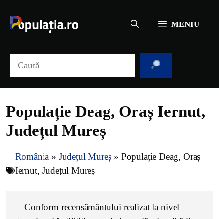
Sari
la
MENIU
conținut
Caută
Populație Deag, Oraș Iernut,
Județul Mureș
România
»
Județul Mureș
»
Populație Deag, Oraș
Iernut, Județul Mureș
Conform recensământului realizat la nivel