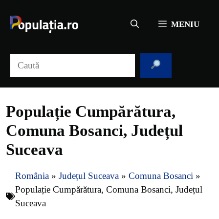
Sari
la
MENIU
conținut
Caută
Populație Cumpărătura,
Comuna Bosanci, Județul
Suceava
România
»
Județul Suceava
»
Comuna Bosanci
»
Populație Cumpărătura, Comuna Bosanci, Județul
Suceava