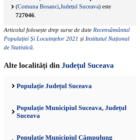
(
Comuna Bosanci
,
Județul Suceava
) este
727046
.
Articolul folosește drep surse de date
Recensământul
Populației Și Locuințelor 2021
și
Institutul Național
de Statistică
.
Alte localități din
Județul Suceava
Populație Județul Suceava
Populație Municipiul Suceava, Județul
Suceava
Populație Municipiul Câmpulung