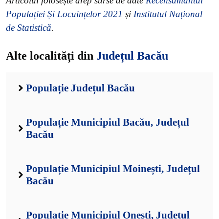
Articolul folosește drep surse de date
Recensământul
Populației Și Locuințelor 2021
și
Institutul Național
de Statistică
.
Alte localități din
Județul Bacău
Populație Județul Bacău
Populație Municipiul Bacău, Județul
Bacău
Populație Municipiul Moinești, Județul
Bacău
Populație Municipiul Onești, Județul