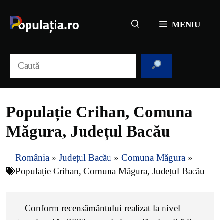
Sari
la
MENIU
conținut
Caută
Populație Crihan, Comuna
Măgura, Județul Bacău
România
»
Județul Bacău
»
Comuna Măgura
»
Populație Crihan, Comuna Măgura, Județul Bacău
Conform recensământului realizat la nivel