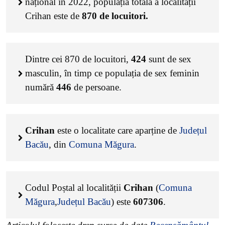
național în 2022, populația totală a localității
Crihan este de
870
de locuitori.
Dintre cei
870
de locuitori,
424
sunt de sex
masculin, în timp ce populația de sex feminin
numără
446
de persoane.
Crihan
este o localitate care aparține de
Județul
Bacău
, din
Comuna Măgura
.
Codul Poștal al localității
Crihan
(
Comuna
Măgura
,
Județul Bacău
) este
607306
.