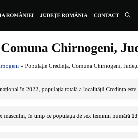
IA ROMÂNIEI
JUDEȚE ROMÂNIA
CONTACT
, Comuna Chirnogeni, Ju
rnogeni
»
Populație Credința, Comuna Chirnogeni, Județu
ațional în 2022, populația totală a localității Credința este
ex masculin, în timp ce populația de sex feminin numără
13