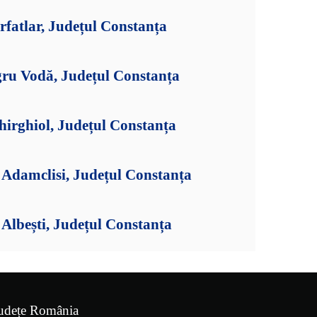
fatlar, Județul Constanța
gru Vodă, Județul Constanța
hirghiol, Județul Constanța
Adamclisi, Județul Constanța
Albești, Județul Constanța
udețe România