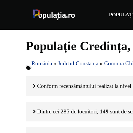
Sari
la
POPULAȚ
conținut
Populație Credința
România
»
Județul Constanța
»
Comuna Chi
Conform recensământului realizat la nivel n
Dintre cei
285
de locuitori,
149
sunt de s