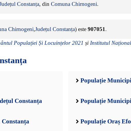
Județul Constanța
, din
Comuna Chirnogeni
.
na Chirnogeni
,
Județul Constanța
) este
907051
.
ntul Populației Și Locuințelor 2021
și
Institutul Național
nstanța
Populație Municipi
dețul Constanța
Populație Municip
l Constanța
Populație Oraș Efo