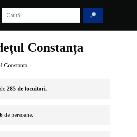
Caută
dețul Constanța
l Constanța
 de
285
de locuitori.
6
de persoane.