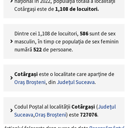
național în 2022, populația totală a localității
Cotârgași este de
1,108
de locuitori.
Dintre cei
1,108
de locuitori,
586
sunt de sex
masculin, în timp ce populația de sex feminin
numără
522
de persoane.
Cotârgași
este o localitate care aparține de
Oraș Broșteni
, din
Județul Suceava
.
Codul Poștal al localității
Cotârgași
(
Județul
Suceava
,
Oraș Broșteni
) este
727076
.
Articolul folosește drep surse de date
Recensământul