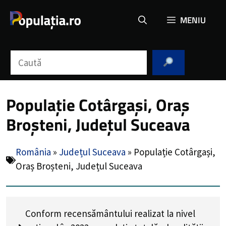
Sari
MENIU
la
conținut
Caută
Populație Cotârgași, Oraș
Broșteni, Județul Suceava
România
»
Județul Suceava
»
Populație Cotârgași,
Oraș Broșteni, Județul Suceava
Conform recensământului realizat la nivel