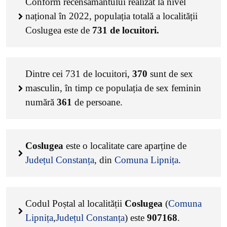
Conform recensământului realizat la nivel
național în 2022, populația totală a localității
Coslugea este de
731
de locuitori.
Dintre cei
731
de locuitori,
370
sunt de sex
masculin, în timp ce populația de sex feminin
numără
361
de persoane.
Coslugea
este o localitate care aparține de
Județul Constanța
, din
Comuna Lipnița
.
Codul Poștal al localității
Coslugea
(
Comuna
Lipnița
,
Județul Constanța
) este
907168
.