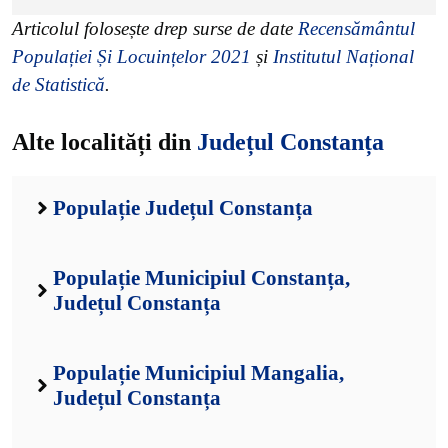
Articolul folosește drep surse de date
Recensământul
Populației Și Locuințelor 2021
și
Institutul Național
de Statistică
.
Alte localități din
Județul Constanța
Populație Județul Constanța
Populație Municipiul Constanța,
Județul Constanța
Populație Municipiul Mangalia,
Județul Constanța