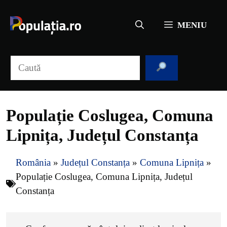
Sari
la
MENIU
conținut
Caută
Populație Coslugea, Comuna
Lipnița, Județul Constanța
România
»
Județul Constanța
»
Comuna Lipnița
»
Populație Coslugea, Comuna Lipnița, Județul
Constanța