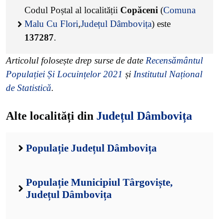
Codul Poștal al localității
Copăceni
(
Comuna
Malu Cu Flori
,
Județul Dâmbovița
) este
137287
.
Articolul folosește drep surse de date
Recensământul
Populației Și Locuințelor 2021
și
Institutul Național
de Statistică
.
Alte localități din
Județul Dâmbovița
Populație Județul Dâmbovița
Populație Municipiul Târgoviște,
Județul Dâmbovița