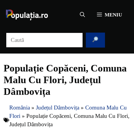
Sari
la
MENIU
conținut
Caută
Populație Copăceni, Comuna
Malu Cu Flori, Județul
Dâmbovița
România
»
Județul Dâmbovița
»
Comuna Malu Cu
Flori
»
Populație Copăceni, Comuna Malu Cu Flori,
Județul Dâmbovița