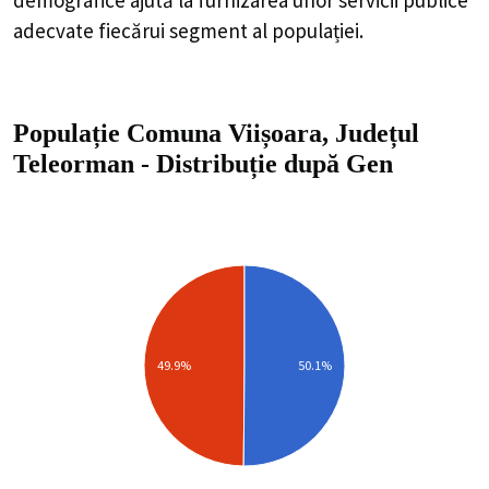
adecvate fiecărui segment al populației.
Populație Comuna Viișoara, Județul
Teleorman
-
Distribuție
după Gen
49.9%
50.1%