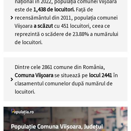
național în 2022, populația comunei Viișoara
este de
1,438
de locuitori.
Față de
recensământul din 2011, populația comunei
Viișoara
a scăzut
cu
451
locuitori, ceea ce
reprezintă o scădere de 23.88% a numărului
de locuitori
.
Dintre cele 2861 comune din România,
Comuna Viișoara
se situează pe
locul 2441
în
clasamentul comunelor după numărul de
locuitori.