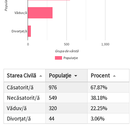
Populație
Văduv/ă
Divorțat/ă
0
500
1,000
Grupa de vârstă
Populație
Starea Civilă
Populație
Procent
Căsatorit/ă
976
67.87%
Necăsatorit/ă
549
38.18%
Văduv/ă
320
22.25%
Divorțat/ă
44
3.06%