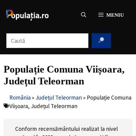
Sari
la
MENIU
conținut
Caută
Populație Comuna Viișoara,
Județul Teleorman
România
»
Județul Teleorman
»
Populație Comuna
Viișoara, Județul Teleorman
Conform recensământului realizat la nivel