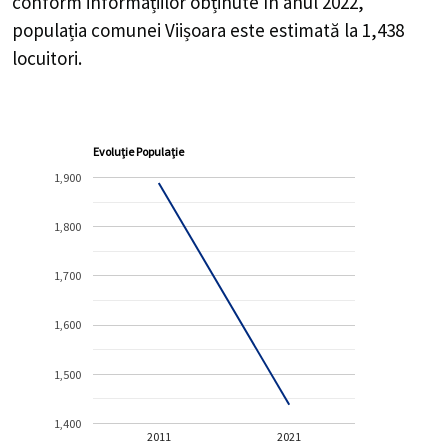
conform informațiilor obținute în anul 2022,
populația comunei Viișoara este estimată la
1,438
locuitori.
Evoluție Populație
1,900
1,800
1,700
1,600
1,500
1,400
2011
2021