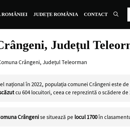
C
 ROMÂNIEI
JUDEȚE ROMÂNIA
CONTACT
rângeni, Județul Teleo
 Comuna Crângeni, Județul Teleorman
el național în 2022, populația comunei Crângeni este de
scăzut
cu
604
locuitori, ceea ce reprezintă o scădere de
omuna Crângeni
se situează pe
locul 1700
în clasamentu