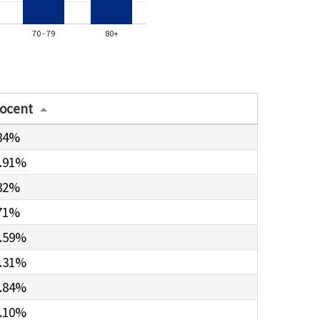
70 - 79
80+
ocent
34%
.91%
32%
71%
.59%
.31%
.84%
.10%