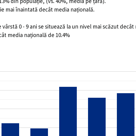
0.13% din populație, (vs. 40%, media pe țară).
ie mai înaintată decât media națională.
ârstă 0 - 9 ani se situează la un nivel mai scăzut decât
ecât media națională de 10.4%