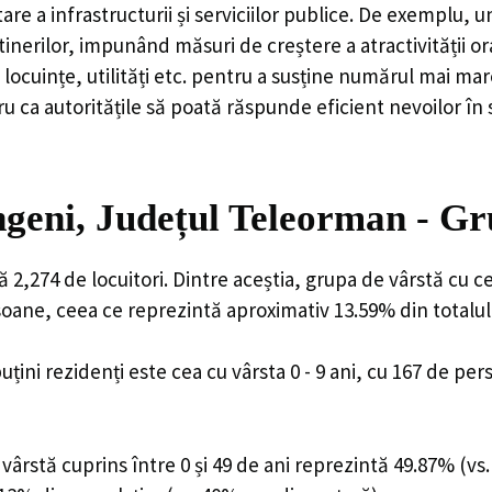
are a infrastructurii și serviciilor publice. De exemplu
rilor, impunând măsuri de creștere a atractivității ora
locuințe, utilități etc. pentru a susține numărul mai mar
u ca autoritățile să poată răspunde eficient nevoilor în
eni, Județul Teleorman - Gr
2,274 de locuitori. Dintre aceștia, grupa de vârstă cu c
rsoane, ceea ce reprezintă aproximativ 13.59% din totalul
uțini rezidenți este cea cu vârsta 0 - 9 ani, cu 167 de pe
ârstă cuprins între 0 și 49 de ani reprezintă 49.87% (vs.