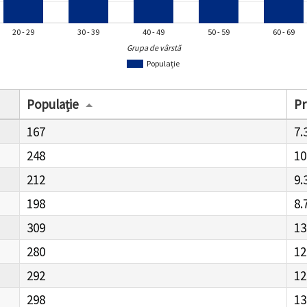
20 - 29
30 - 39
40 - 49
50 - 59
60 - 69
Grupa de vârstă
Populație
Populație
Pr
167
7.
248
10
212
9.
198
8.
309
13
280
12
292
12
298
13