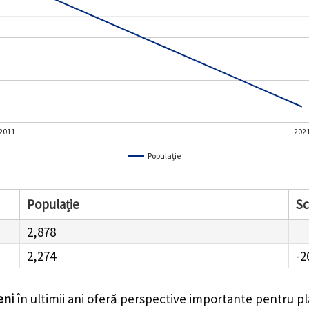
2011
202
Populație
Populație
S
2,878
2,274
-2
eni
în ultimii ani oferă perspective importante pentru pl