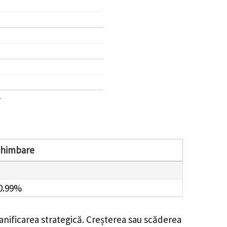
1
chimbare
0.99%
anificarea strategică. Creșterea sau scăderea