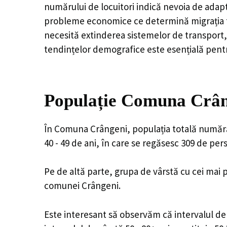
numărului de locuitori indică nevoia de adapt
probleme economice ce determină migrația tine
necesită extinderea sistemelor de transport, 
tendințelor demografice este esențială pentr
Populație Comuna Crâng
În Comuna Crângeni, populația totală numără 
40 - 49 de ani, în care se regăsesc 309 de pe
Pe de altă parte, grupa de vârstă cu cei mai p
comunei Crângeni.
Este interesant să observăm că intervalul de v