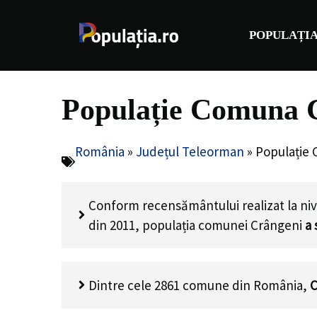
Sari
la
POPULAȚIA
conținut
Populație Comuna C
România
»
Județul Teleorman
»
Populație
Conform recensământului realizat la niv
din 2011, populația comunei Crângeni
a 
Dintre cele 2861 comune din România,
C