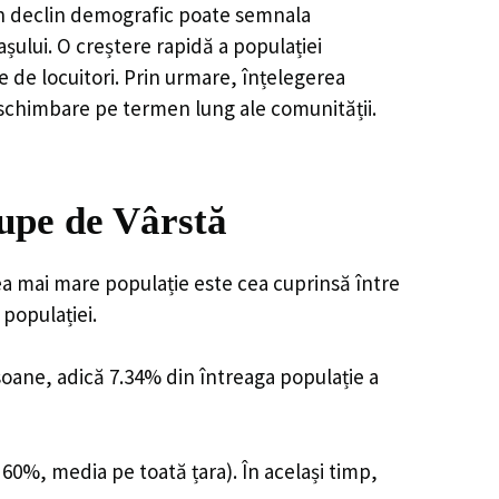
, un declin demografic poate semnala
șului. O creștere rapidă a populației
e de locuitori. Prin urmare, înțelegerea
 schimbare pe termen lung ale comunității.
upe de Vârstă
ea mai mare populație este cea cuprinsă între
 populației.
rsoane, adică 7.34% din întreaga populație a
 60%, media pe toată țara). În același timp,