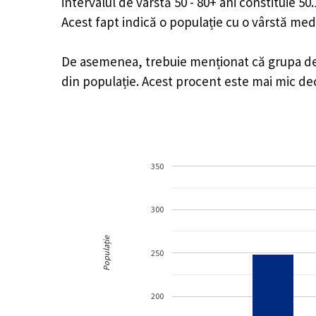
intervalul de vârstă 50 - 80+ ani constituie 5
Acest fapt indică o populație cu o vârstă med
De asemenea, trebuie menționat că grupa de v
din populație. Acest procent este mai mic d
350
300
Populație
250
200