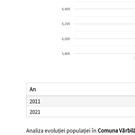
6,400
6,200
6,000
5,800
An
2011
2021
Analiza evoluției populației în
Comuna Vărbil