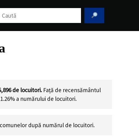
aută
a
5,896
de locuitori.
Față de recensământul
11.26% a numărului de locuitori
.
comunelor după numărul de locuitori.