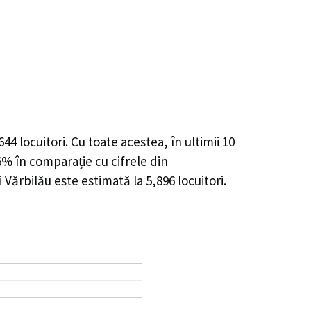
644
locuitori. Cu toate acestea, în ultimii 10
26%
în comparație cu cifrele din
 Vărbilău este estimată la
5,896
locuitori.