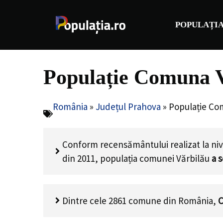
Sari
la
POPULAȚIA
conținut
Populație Comuna V
România
»
Județul Prahova
»
Populație Co
Conform recensământului realizat la niv
din 2011, populația comunei Vărbilău
a 
Dintre cele 2861 comune din România,
C