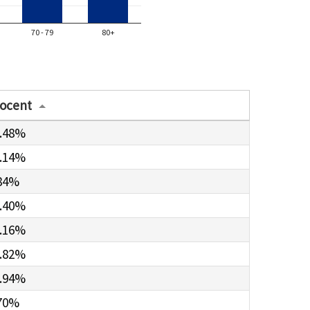
70 - 79
80+
ocent
.48%
.14%
84%
.40%
.16%
.82%
.94%
70%