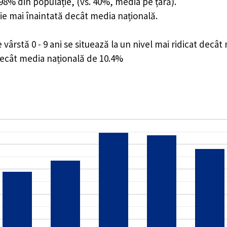
1.98% din populație, (vs. 40%, media pe țară).
ie mai înaintată decât media națională.
rstă 0 - 9 ani se situează la un nivel mai ridicat decât
decât media națională de 10.4%