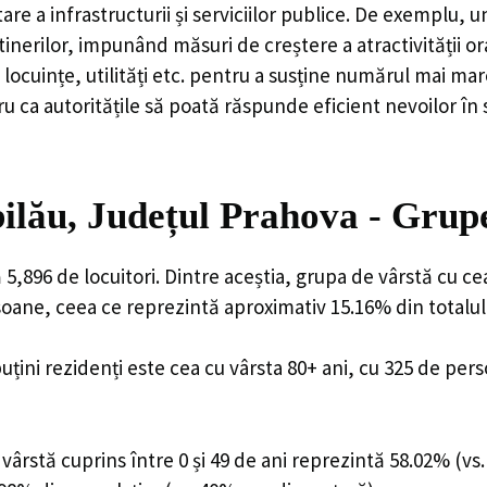
are a infrastructurii și serviciilor publice. De exemplu
rilor, impunând măsuri de creștere a atractivității ora
locuințe, utilități etc. pentru a susține numărul mai mar
u ca autoritățile să poată răspunde eficient nevoilor în
lău, Județul Prahova - Grup
,896 de locuitori. Dintre aceștia, grupa de vârstă cu c
rsoane, ceea ce reprezintă aproximativ 15.16% din totalul
uțini rezidenți este cea cu vârsta 80+ ani, cu 325 de per
ârstă cuprins între 0 și 49 de ani reprezintă 58.02% (vs.