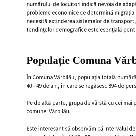
numărului de locuitori indică nevoia de adapt
probleme economice ce determină migrația tine
necesită extinderea sistemelor de transport, 
tendințelor demografice este esențială pentr
Populație Comuna Vărbi
În Comuna Vărbilău, populația totală numără 5
40 - 49 de ani, în care se regăsesc 894 de pe
Pe de altă parte, grupa de vârstă cu cei mai p
comunei Vărbilău.
Este interesant să observăm că intervalul de v