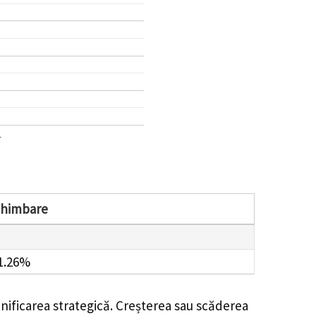
1
chimbare
1.26%
nificarea strategică. Creșterea sau scăderea