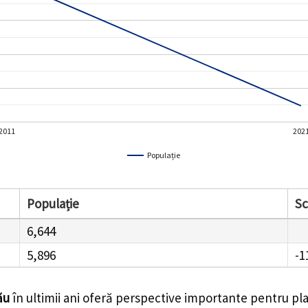
2011
202
Populație
Populație
S
6,644
5,896
-1
ău
în ultimii ani oferă perspective importante pentru pla