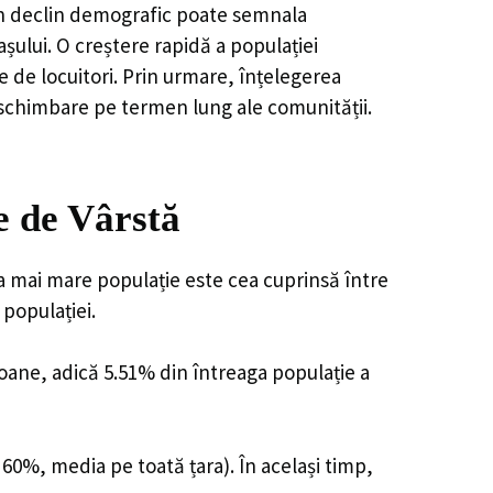
, un declin demografic poate semnala
șului. O creștere rapidă a populației
e de locuitori. Prin urmare, înțelegerea
 schimbare pe termen lung ale comunității.
e de Vârstă
ea mai mare populație este cea cuprinsă între
 populației.
soane, adică 5.51% din întreaga populație a
 60%, media pe toată țara). În același timp,