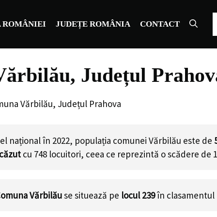
C
 ROMÂNIEI
JUDEȚE ROMÂNIA
CONTACT
ărbilău, Județul Prahov
muna Vărbilău, Județul Prahova
el național în 2022, populația comunei Vărbilău este de
scăzut
cu
748
locuitori, ceea ce reprezintă o scădere de 
omuna Vărbilău
se situează pe
locul 239
în clasamentul 