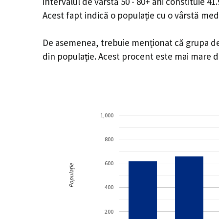
intervalul de vârstă 50 - 80+ ani constituie 4
Acest fapt indică o populație cu o vârstă med
De asemenea, trebuie menționat că grupa de vâ
din populație. Acest procent este mai mare 
1,000
800
600
Populație
400
200