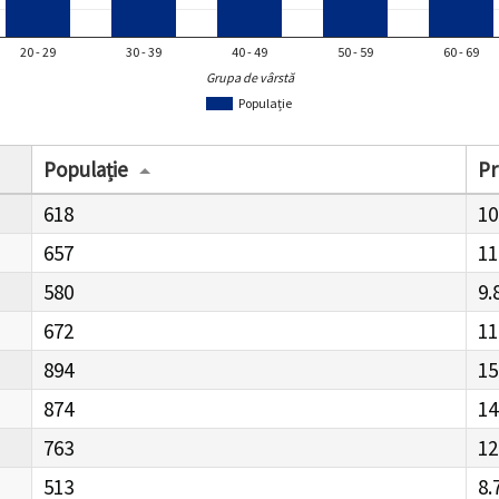
20 - 29
30 - 39
40 - 49
50 - 59
60 - 69
Grupa de vârstă
Populație
Populație
Pr
618
10
657
11
580
9.
672
11
894
15
874
14
763
12
513
8.