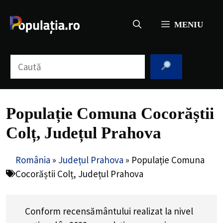
Sari
la
MENIU
conținut
Caută
Populație Comuna Cocorăștii
Colț, Județul Prahova
România
»
Județul Prahova
»
Populație Comuna
Cocorăștii Colț, Județul Prahova
Conform recensământului realizat la nivel