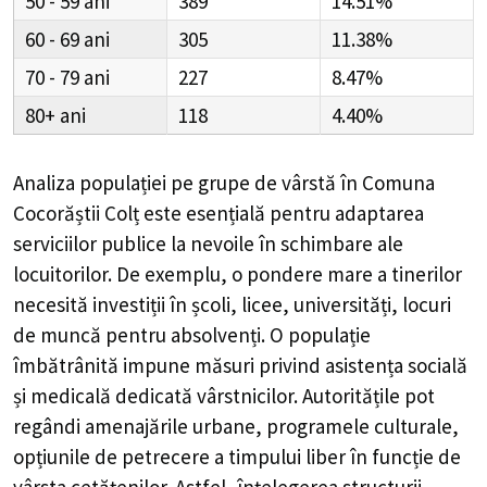
50 - 59
389
14.51%
60 - 69
305
11.38%
70 - 79
227
8.47%
80+
118
4.40%
Analiza populației pe grupe de vârstă în
Comuna
Cocorăștii Colț
este esențială pentru adaptarea
serviciilor publice la nevoile în schimbare ale
locuitorilor. De exemplu, o pondere mare a tinerilor
necesită investiții în școli, licee, universități, locuri
de muncă pentru absolvenți. O populație
îmbătrânită impune măsuri privind asistența socială
și medicală dedicată vârstnicilor. Autoritățile pot
regândi amenajările urbane, programele culturale,
opțiunile de petrecere a timpului liber în funcție de
vârsta cetățenilor. Astfel, înțelegerea structurii