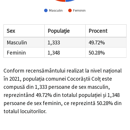
Masculin
Feminin
Sex
Populație
Procent
Masculin
1,333
49.72%
Feminin
1,348
50.28%
Conform recensământului realizat la nivel național
în 2021, populația comunei Cocorăștii Colț este
compusă din
1,333
persoane de sex masculin,
reprezintând
49.72%
din totalul populației și
1,348
persoane de sex feminin, ce reprezintă
50.28%
din
totalul locuitorilor.