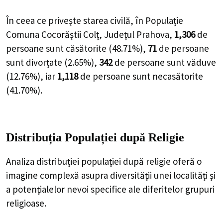
În ceea ce privește starea civilă, în Populație
Comuna Cocorăștii Colț, Județul Prahova,
1,306
de
persoane
sunt căsătorite (
48.71%
),
71
de
persoane
sunt divorțate (
2.65%
),
342
de
persoane
sunt văduve
(
12.76%
), iar
1,118
de
persoane
sunt necasătorite
(
41.70%
).
Distribuția Populației
după Religie
Analiza distribuției populației după religie oferă o
imagine complexă asupra diversității unei localități și
a potențialelor nevoi specifice ale diferitelor grupuri
religioase.