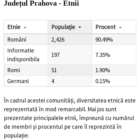
Județul Prahova - Etnii
Etnie
Populație
Procent
Români
2,426
90.49%
Informatie
197
7.35%
indisponibila
Romi
51
1.90%
Germani
4
0.15%
În cadrul acestei comunități, diversitatea etnică este
reprezentată în mod remarcabil. Mai jos sunt
prezentate principalele etnii, împreună cu numărul
de membri și procentul pe care îl reprezintă în
populație: