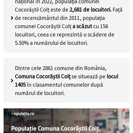
național în 2022, populația comunei
Cocorăștii Colț este de
2,681
de locuitori.
Față
de recensământul din 2011, populația
comunei Cocorăștii Colț
a scăzut
cu
156
locuitori, ceea ce reprezintă o scădere de
5.50% a numărului de locuitori
.
Dintre cele 2861 comune din România,
Comuna Cocorăștii Colț
se situează pe
locul
1405
în clasamentul comunelor după
numărul de locuitori.