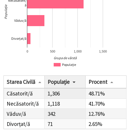
Necăsatorit/
ă
Populație
Văduv/ă
Divorțat/ă
0
500
1,000
1,500
Grupa de vârstă
Populație
Starea Civilă
Populație
Procent
Căsatorit/ă
1,306
48.71%
Necăsatorit/ă
1,118
41.70%
Văduv/ă
342
12.76%
Divorțat/ă
71
2.65%