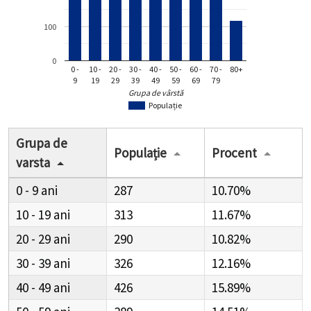
100
0
0 -
10 -
20 -
30 -
40 -
50 -
60 -
70 -
80+
9
19
29
39
49
59
69
79
Grupa de vârstă
Populație
Grupa de
Populație
Procent
varsta
0 - 9
287
10.70%
10 - 19
313
11.67%
20 - 29
290
10.82%
30 - 39
326
12.16%
40 - 49
426
15.89%