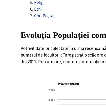
Religii
Etnii
Cod Poștal
Evoluția Populației com
Potrivit datelor colectate în urma recensămâ
numărul de locuitori a înregistrat o
scădere 
din 2011. Prin urmare, conform informațiilor
Evoluție Populație
2,300
2,250