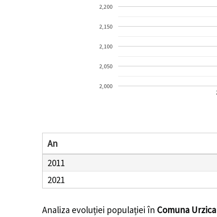
2,200
2,150
2,100
2,050
2,000
An
2011
2021
Analiza evoluției populației în
Comuna Urzica