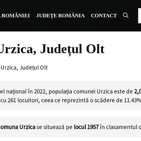
C
 ROMÂNIEI
JUDEȚE ROMÂNIA
CONTACT
rzica, Județul Olt
Urzica, Județul Olt
el național în 2022, populația comunei Urzica este de
2,
cu
261
locuitori, ceea ce reprezintă o scădere de 11.43%
omuna Urzica
se situează pe
locul 1957
în clasamentul 