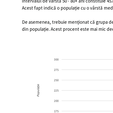
intervalul de vârstă 50 - 80+ ani constituie 4
Acest fapt indică o populație cu o vârstă med
De asemenea, trebuie menționat că grupa de v
din populație. Acest procent este mai mic d
300
275
250
Populație
225
200
175