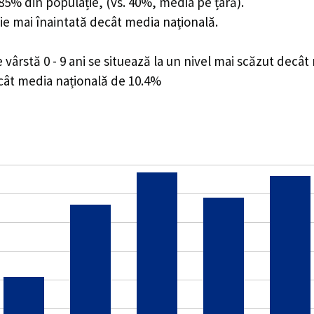
5.85% din populație, (vs. 40%, media pe țară).
ie mai înaintată decât media națională.
ârstă 0 - 9 ani se situează la un nivel mai scăzut decât
ecât media națională de 10.4%