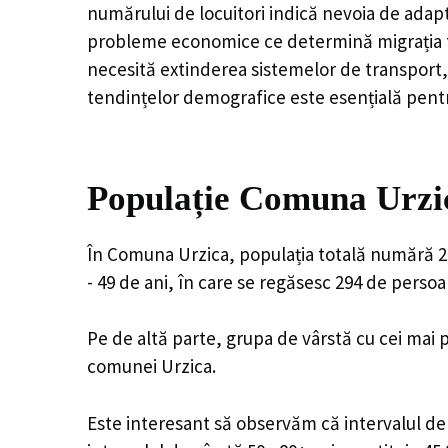
numărului de locuitori indică nevoia de adapt
probleme economice ce determină migrația tine
necesită extinderea sistemelor de transport, 
tendințelor demografice este esențială pentr
Populație Comuna Urzic
În Comuna Urzica, populația totală numără 2,0
- 49 de ani, în care se regăsesc 294 de perso
Pe de altă parte, grupa de vârstă cu cei mai p
comunei Urzica.
Este interesant să observăm că intervalul de v