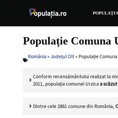
Sari
la
POPULAȚIA
conținut
Populație Comuna U
România
»
Județul Olt
»
Populație Comuna 
Conform recensământului realizat la niv
2011, populația comunei Urzica
a scăzut
Dintre cele 2861 comune din România,
C