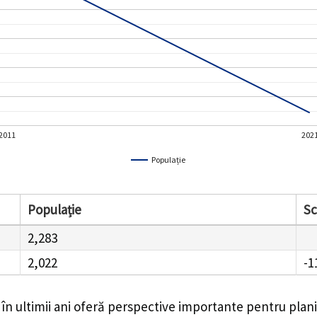
2011
202
Populație
Populație
S
2,283
2,022
-1
în ultimii ani oferă perspective importante pentru plani