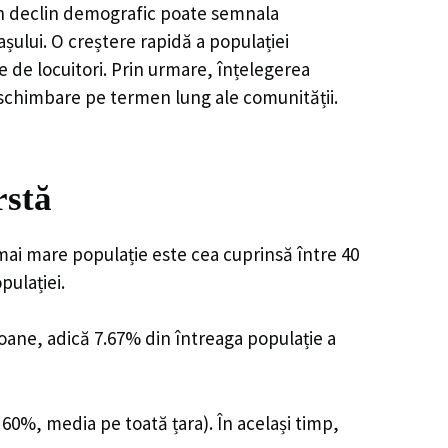
, un declin demografic poate semnala
șului. O creștere rapidă a populației
e de locuitori. Prin urmare, înțelegerea
 schimbare pe termen lung ale comunității.
rstă
mai mare populație este cea cuprinsă între 40
pulației.
soane, adică 7.67% din întreaga populație a
 60%, media pe toată țara). În același timp,