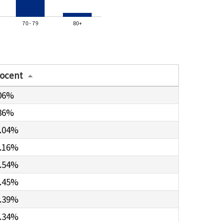
70 - 79
80+
ocent
06%
36%
.04%
.16%
.54%
.45%
.39%
.34%