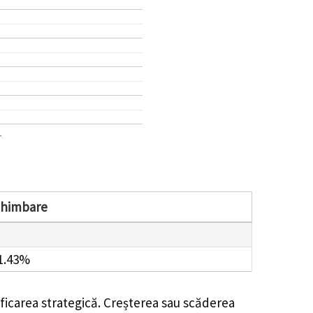
1
chimbare
1.43%
ficarea strategică. Creșterea sau scăderea