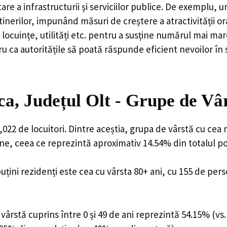
are a infrastructurii și serviciilor publice. De exemplu
rilor, impunând măsuri de creștere a atractivității ora
locuințe, utilități etc. pentru a susține numărul mai mar
u ca autoritățile să poată răspunde eficient nevoilor în
a, Județul Olt - Grupe de Vâ
22 de locuitori. Dintre aceștia, grupa de vârstă cu cea 
ane, ceea ce reprezintă aproximativ 14.54% din totalul po
uțini rezidenți este cea cu vârsta 80+ ani, cu 155 de per
ârstă cuprins între 0 și 49 de ani reprezintă 54.15% (vs.