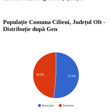
Populație Comuna Cilieni, Județul Olt
-
Distribuție
după Gen
48.5%
51.5%
Masculin
Feminin