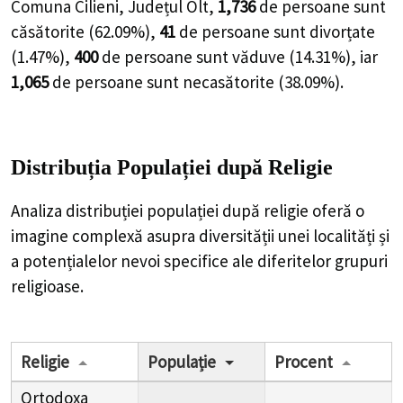
Comuna Cilieni, Județul Olt,
1,736
de
persoane
sunt
căsătorite (
62.09%
),
41
de
persoane
sunt divorțate
(
1.47%
),
400
de
persoane
sunt văduve (
14.31%
), iar
1,065
de
persoane
sunt necasătorite (
38.09%
).
Distribuția Populației
după Religie
Analiza distribuției populației după religie oferă o
imagine complexă asupra diversității unei localități și
a potențialelor nevoi specifice ale diferitelor grupuri
religioase.
Religie
Populație
Procent
Ortodoxa