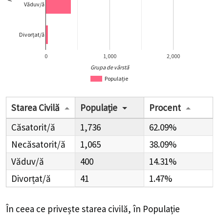
Văduv/ă
Divorțat/ă
0
1,000
2,000
Grupa de vârstă
Populație
Starea Civilă
Populație
Procent
Căsatorit/ă
1,736
62.09%
Necăsatorit/ă
1,065
38.09%
Văduv/ă
400
14.31%
Divorțat/ă
41
1.47%
În ceea ce privește starea civilă, în Populație