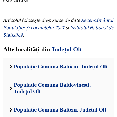
este
237075.
Articolul folosește drep surse de date
Recensământul
Populației Și Locuințelor 2021
și
Institutul Național de
Statistică
.
Alte localități din
Județul Olt
Populație Comuna Băbiciu, Județul Olt
Populație Comuna Baldovinești,
Județul Olt
Populație Comuna Bălteni, Județul Olt