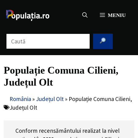
Sari
la
MENIU
conținut
Caută
Populație Comuna Cilieni,
Județul Olt
România
»
Județul Olt
»
Populație Comuna Cilieni,
Județul Olt
Conform recensământului realizat la nivel