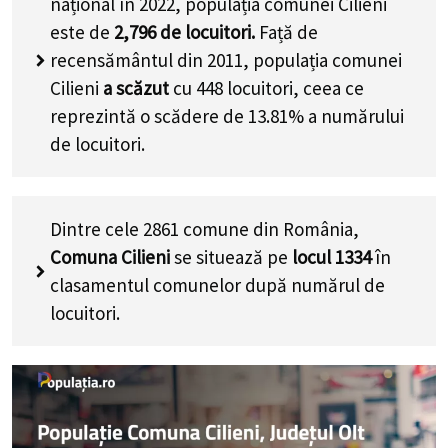
național în 2022, populația comunei Cilieni
este de
2,796
de locuitori.
Față de
recensământul din 2011, populația comunei
Cilieni
a scăzut
cu
448
locuitori, ceea ce
reprezintă o scădere de 13.81% a numărului
de locuitori
.
Dintre cele 2861 comune din România,
Comuna Cilieni
se situează pe
locul 1334
în
clasamentul comunelor după numărul de
locuitori.