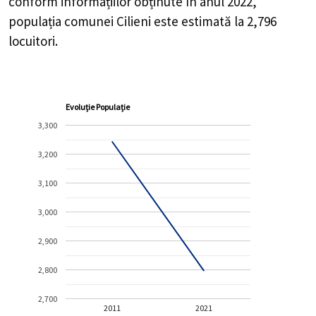
conform informațiilor obținute în anul 2022,
populația comunei Cilieni este estimată la
2,796
locuitori.
Evoluție Populație
3,300
3,200
3,100
3,000
2,900
2,800
2,700
2011
2021