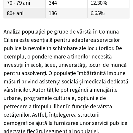
70 - 79
344
12.30%
80+
186
6.65%
Analiza populației pe grupe de vârstă în
Comuna
Cilieni
este esențială pentru adaptarea serviciilor
publice la nevoile în schimbare ale locuitorilor. De
exemplu, o pondere mare a tinerilor necesită
investiții în școli, licee, universități, locuri de muncă
pentru absolvenți. O populație îmbătrânită impune
măsuri privind asistența socială și medicală dedicată
vârstnicilor. Autoritățile pot regândi amenajările
urbane, programele culturale, opțiunile de
petrecere a timpului liber în funcție de vârsta
cetățenilor. Astfel, înțelegerea structurii
demografice ajută la furnizarea unor servicii publice
adecvate fiecărui segment al populației.