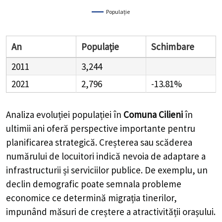
Populație
An
Populație
Schimbare
2011
3,244
2021
2,796
-13.81%
Analiza evoluției populației în
Comuna Cilieni
în
ultimii ani oferă perspective importante pentru
planificarea strategică. Creșterea sau scăderea
numărului de locuitori indică nevoia de adaptare a
infrastructurii și serviciilor publice. De exemplu, un
declin demografic poate semnala probleme
economice ce determină migrația tinerilor,
impunând măsuri de creștere a atractivității orașului.