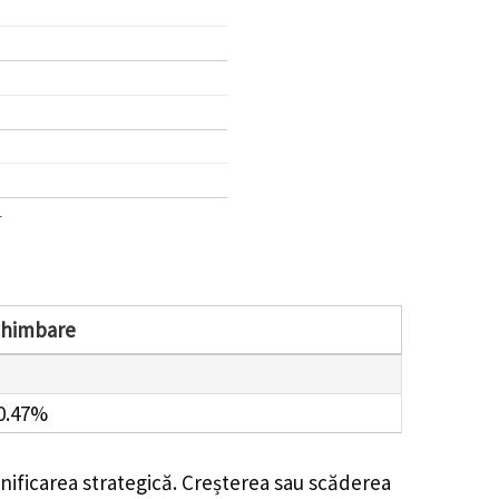
1
chimbare
0.47%
nificarea strategică. Creșterea sau scăderea