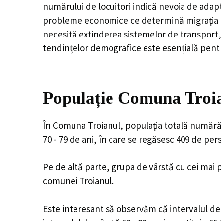
numărului de locuitori indică nevoia de adapt
probleme economice ce determină migrația tine
necesită extinderea sistemelor de transport, 
tendințelor demografice este esențială pentr
Populație Comuna Troia
În Comuna Troianul, populația totală numără 2
70 - 79 de ani, în care se regăsesc 409 de pe
Pe de altă parte, grupa de vârstă cu cei mai p
comunei Troianul.
Este interesant să observăm că intervalul de v