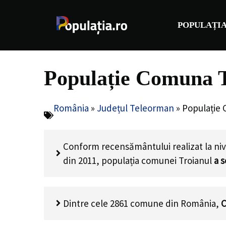
Sari
la
POPULAȚIA
conținut
Populație Comuna T
România
»
Județul Teleorman
»
Populație 
Conform recensământului realizat la niv
din 2011, populația comunei Troianul
a 
Dintre cele 2861 comune din România,
C