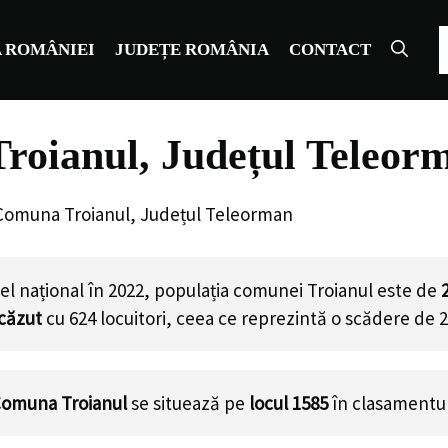
C
 ROMÂNIEI
JUDEȚE ROMÂNIA
CONTACT
roianul, Județul Teleor
Comuna Troianul, Județul Teleorman
el național în 2022, populația comunei Troianul este de
scăzut
cu
624
locuitori, ceea ce reprezintă o scădere de 
omuna Troianul
se situează pe
locul 1585
în clasamentul