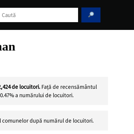
aută
man
2,424
de locuitori.
Față de recensământul
20.47% a numărului de locuitori
.
 comunelor după numărul de locuitori.