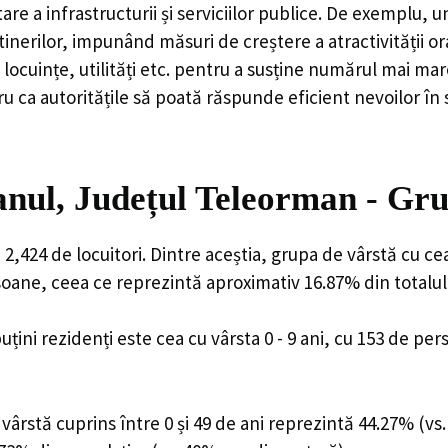
are a infrastructurii și serviciilor publice. De exemplu
rilor, impunând măsuri de creștere a atractivității ora
locuințe, utilități etc. pentru a susține numărul mai mar
u ca autoritățile să poată răspunde eficient nevoilor în
nul, Județul Teleorman - Gru
,424 de locuitori. Dintre aceștia, grupa de vârstă cu ce
rsoane, ceea ce reprezintă aproximativ 16.87% din totalul
uțini rezidenți este cea cu vârsta 0 - 9 ani, cu 153 de pe
ârstă cuprins între 0 și 49 de ani reprezintă 44.27% (vs.