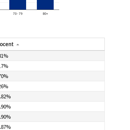
70 - 79
80+
ocent
31%
17%
70%
26%
.82%
.90%
.90%
.87%