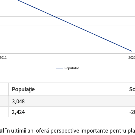
2011
202
Populație
Populație
S
3,048
2,424
-2
ul
în ultimii ani oferă perspective importante pentru pla