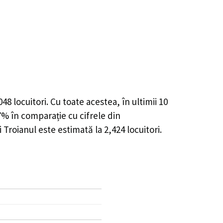
048
locuitori. Cu toate acestea, în ultimii 10
47%
în comparație cu cifrele din
 Troianul este estimată la
2,424
locuitori.