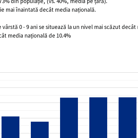
5.73% din populație, (vs. 40%, media pe țară).
ie mai înaintată decât media națională.
ârstă 0 - 9 ani se situează la un nivel mai scăzut decât
ecât media națională de 10.4%