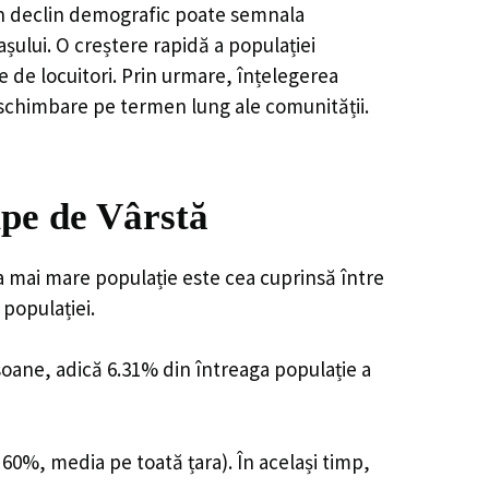
, un declin demografic poate semnala
șului. O creștere rapidă a populației
e de locuitori. Prin urmare, înțelegerea
 schimbare pe termen lung ale comunității.
pe de Vârstă
a mai mare populație este cea cuprinsă între
 populației.
rsoane, adică 6.31% din întreaga populație a
 60%, media pe toată țara). În același timp,