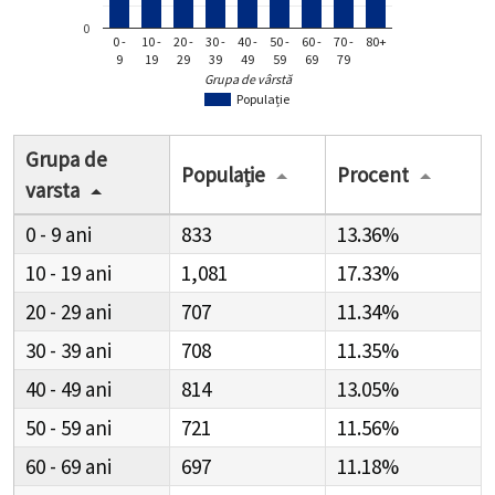
0
0 -
10 -
20 -
30 -
40 -
50 -
60 -
70 -
80+
9
19
29
39
49
59
69
79
Grupa de vârstă
Populație
Grupa de
Populație
Procent
varsta
0 - 9
833
13.36%
10 - 19
1,081
17.33%
20 - 29
707
11.34%
30 - 39
708
11.35%
40 - 49
814
13.05%
50 - 59
721
11.56%
60 - 69
697
11.18%