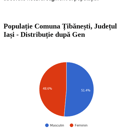
Populație Comuna Țibănești, Județul
Iași
-
Distribuție
după Gen
48.6%
51.4%
Masculin
Feminin