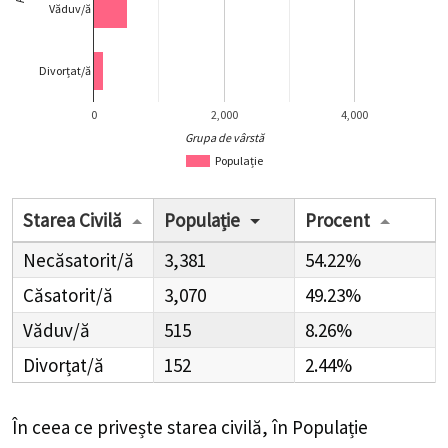
Văduv/ă
Divorțat/ă
0
2,000
4,000
Grupa de vârstă
Populație
Starea Civilă
Populație
Procent
Necăsatorit/ă
3,381
54.22%
Căsatorit/ă
3,070
49.23%
Văduv/ă
515
8.26%
Divorțat/ă
152
2.44%
În ceea ce privește starea civilă, în Populație