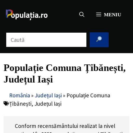
Sari
la
MENIU
conținut
Caută
Populație Comuna Țibănești,
Județul Iași
România
»
Județul Iași
»
Populație Comuna
Țibănești, Județul Iași
Conform recensământului realizat la nivel