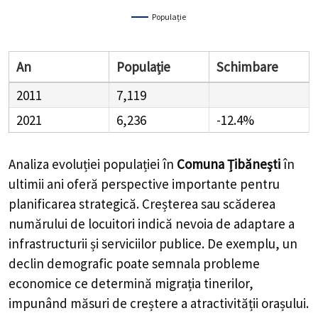
Populație
An
Populație
Schimbare
2011
7,119
2021
6,236
-12.4%
Analiza evoluției populației în
Comuna Țibănești
în
ultimii ani oferă perspective importante pentru
planificarea strategică. Creșterea sau scăderea
numărului de locuitori indică nevoia de adaptare a
infrastructurii și serviciilor publice. De exemplu, un
declin demografic poate semnala probleme
economice ce determină migrația tinerilor,
impunând măsuri de creștere a atractivității orașului.