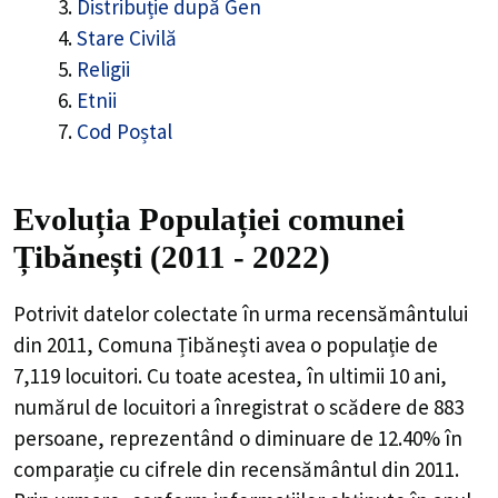
Distribuție după Gen
Stare Civilă
Religii
Etnii
Cod Poștal
Evoluția Populației comunei
Țibănești (2011 - 2022)
Potrivit datelor colectate în urma recensământului
din 2011,
Comuna Țibănești
avea o populație de
7,119
locuitori. Cu toate acestea, în ultimii 10 ani,
numărul de locuitori a înregistrat o
scădere de
883
persoane, reprezentând o
diminuare de 12.40%
în
comparație cu cifrele din recensământul din 2011.