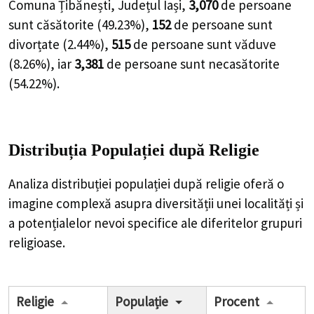
Comuna Țibănești, Județul Iași,
3,070
de
persoane
sunt căsătorite (
49.23%
),
152
de
persoane
sunt
divorțate (
2.44%
),
515
de
persoane
sunt văduve
(
8.26%
), iar
3,381
de
persoane
sunt necasătorite
(
54.22%
).
Distribuția Populației
după Religie
Analiza distribuției populației după religie oferă o
imagine complexă asupra diversității unei localități și
a potențialelor nevoi specifice ale diferitelor grupuri
religioase.
Religie
Populație
Procent