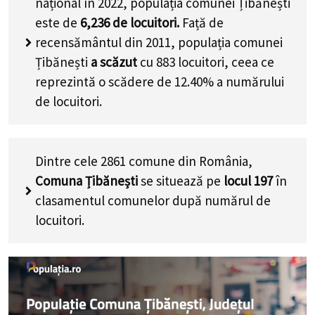
național în 2022, populația comunei Țibănești
este de
6,236
de locuitori.
Față de
recensământul din 2011, populația comunei
Țibănești
a scăzut
cu
883
locuitori, ceea ce
reprezintă o scădere de 12.40% a numărului
de locuitori
.
Dintre cele 2861 comune din România,
Comuna Țibănești
se situează pe
locul 197
în
clasamentul comunelor după numărul de
locuitori.