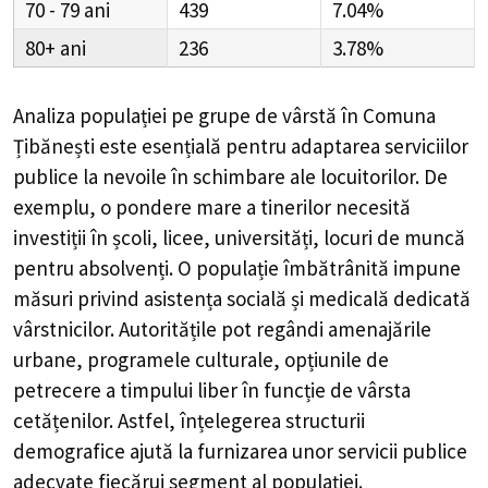
70 - 79
439
7.04%
80+
236
3.78%
Analiza populației pe grupe de vârstă în
Comuna
Țibănești
este esențială pentru adaptarea serviciilor
publice la nevoile în schimbare ale locuitorilor. De
exemplu, o pondere mare a tinerilor necesită
investiții în școli, licee, universități, locuri de muncă
pentru absolvenți. O populație îmbătrânită impune
măsuri privind asistența socială și medicală dedicată
vârstnicilor. Autoritățile pot regândi amenajările
urbane, programele culturale, opțiunile de
petrecere a timpului liber în funcție de vârsta
cetățenilor. Astfel, înțelegerea structurii
demografice ajută la furnizarea unor servicii publice
adecvate fiecărui segment al populației.