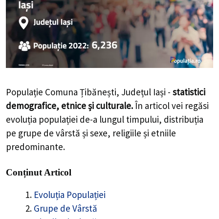
Populație Comuna Țibănești, Județul Iași -
statistici
demografice, etnice și culturale.
În articol vei regăsi
evoluția populației de-a lungul timpului, distribuția
pe grupe de vârstă și sexe, religiile și etniile
predominante.
Conținut Articol
Evoluția Populației
Grupe de Vârstă