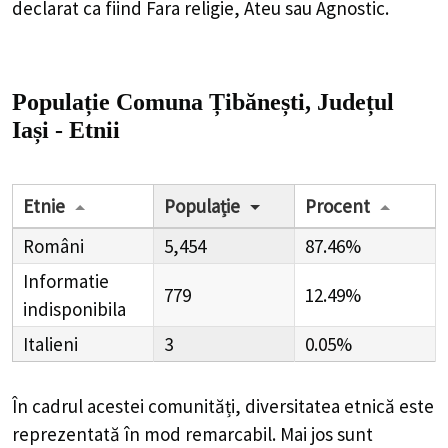
declarat ca fiind Fara religie, Ateu sau Agnostic.
Populație Comuna Țibănești, Județul
Iași - Etnii
Etnie
Populație
Procent
Români
5,454
87.46%
Informatie
779
12.49%
indisponibila
Italieni
3
0.05%
În cadrul acestei comunități, diversitatea etnică este
reprezentată în mod remarcabil. Mai jos sunt