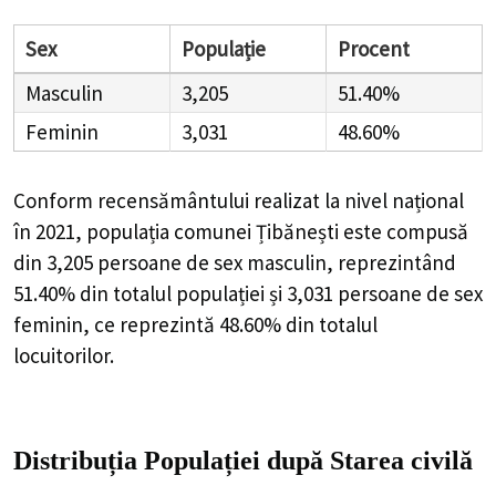
Sex
Populație
Procent
Masculin
3,205
51.40%
Feminin
3,031
48.60%
Conform recensământului realizat la nivel național
în 2021, populația comunei Țibănești este compusă
din
3,205
persoane de sex masculin, reprezintând
51.40%
din totalul populației și
3,031
persoane de sex
feminin, ce reprezintă
48.60%
din totalul
locuitorilor.
Distribuția Populației
după Starea civilă