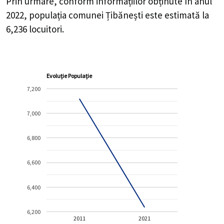
Prin urmare, conform informațiilor obținute în anul
2022, populația comunei Țibănești este estimată la
6,236
locuitori.
Evoluție Populație
7,200
7,000
6,800
6,600
6,400
6,200
2011
2021