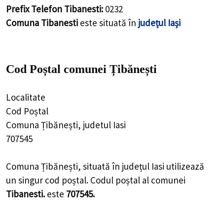
Prefix Telefon Tibanesti:
0232
Comuna Tibanesti
este situată în
județul Iași
Cod Poștal comunei Țibănești
Localitate
Cod Poștal
Comuna Țibănești, judetul Iasi
707545
Comuna Țibănești, situată în județul Iasi utilizează
un singur cod poștal. Codul poștal al comunei
Tibanesti.
este
707545.