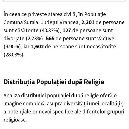
În ceea ce privește starea civilă, în Populație
Comuna Suraia, Județul Vrancea,
2,301
de
persoane
sunt căsătorite (
40.33%
),
127
de
persoane
sunt
divorțate (
2.23%
),
565
de
persoane
sunt văduve
(
9.90%
), iar
1,602
de
persoane
sunt necasătorite
(
28.08%
).
Distribuția Populației
după Religie
Analiza distribuției populației după religie oferă o
imagine complexă asupra diversității unei localități și
a potențialelor nevoi specifice ale diferitelor grupuri
religioase.