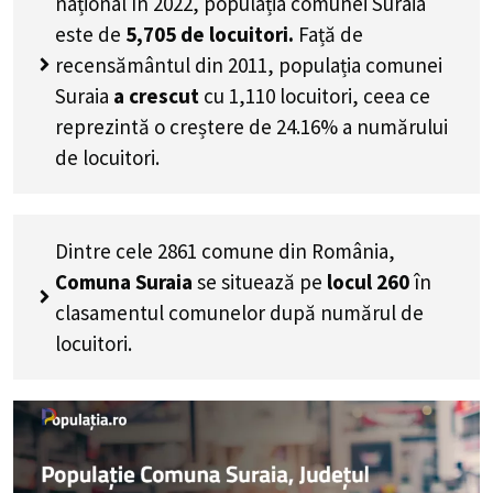
național în 2022, populația comunei Suraia
este de
5,705
de locuitori.
Față de
recensământul din 2011, populația comunei
Suraia
a crescut
cu
1,110
locuitori, ceea ce
reprezintă o creștere de 24.16% a numărului
de locuitori
.
Dintre cele 2861 comune din România,
Comuna Suraia
se situează pe
locul 260
în
clasamentul comunelor după numărul de
locuitori.