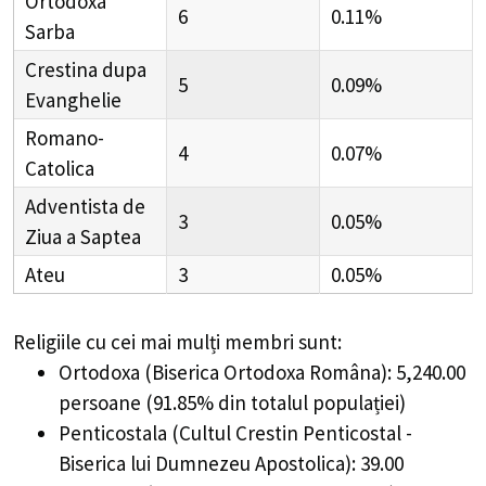
Ortodoxa
6
0.11%
Sarba
Crestina dupa
5
0.09%
Evanghelie
Romano-
4
0.07%
Catolica
Adventista de
3
0.05%
Ziua a Saptea
Ateu
3
0.05%
Religiile cu cei mai mulți membri sunt:
Ortodoxa (Biserica Ortodoxa Româna): 5,240.00
persoane (91.85% din totalul populației)
Penticostala (Cultul Crestin Penticostal -
Biserica lui Dumnezeu Apostolica): 39.00