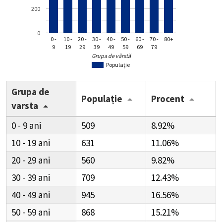
200
0
0 -
10 -
20 -
30 -
40 -
50 -
60 -
70 -
80+
9
19
29
39
49
59
69
79
Grupa de vârstă
Populație
Grupa de
Populație
Procent
varsta
0 - 9
509
8.92%
10 - 19
631
11.06%
20 - 29
560
9.82%
30 - 39
709
12.43%
40 - 49
945
16.56%
50 - 59
868
15.21%