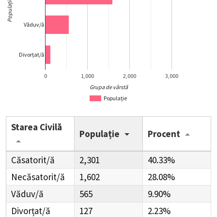
Populație
Văduv/ă
Divorțat/ă
0
1,000
2,000
3,000
Grupa de vârstă
Populație
Starea Civilă
Populație
Procent
Căsatorit/ă
2,301
40.33%
Necăsatorit/ă
1,602
28.08%
Văduv/ă
565
9.90%
Divorțat/ă
127
2.23%