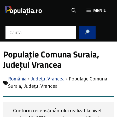
Sari
MENIU
la
conținut
Caută
Populație Comuna Suraia,
Județul Vrancea
România
»
Județul Vrancea
»
Populație Comuna
Suraia, Județul Vrancea
Conform recensământului realizat la nivel