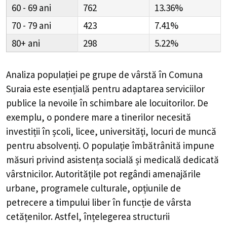
60 - 69
762
13.36%
70 - 79
423
7.41%
80+
298
5.22%
Analiza populației pe grupe de vârstă în
Comuna
Suraia
este esențială pentru adaptarea serviciilor
publice la nevoile în schimbare ale locuitorilor. De
exemplu, o pondere mare a tinerilor necesită
investiții în școli, licee, universități, locuri de muncă
pentru absolvenți. O populație îmbătrânită impune
măsuri privind asistența socială și medicală dedicată
vârstnicilor. Autoritățile pot regândi amenajările
urbane, programele culturale, opțiunile de
petrecere a timpului liber în funcție de vârsta
cetățenilor. Astfel, înțelegerea structurii