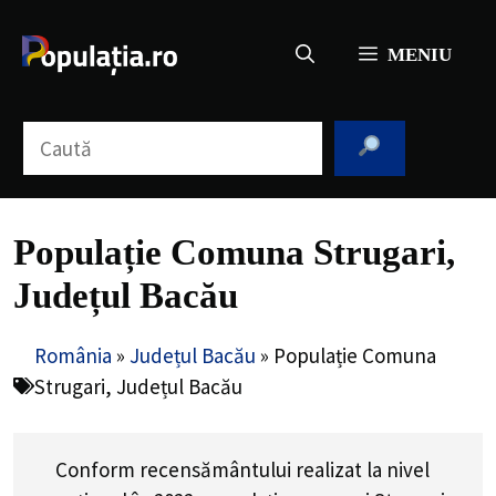
Sari
la
MENIU
conținut
Caută
Populație Comuna Strugari,
Județul Bacău
România
»
Județul Bacău
»
Populație Comuna
Strugari, Județul Bacău
Conform recensământului realizat la nivel