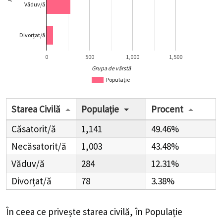
Văduv/ă
Divorțat/ă
0
500
1,000
1,500
Grupa de vârstă
Populație
Starea Civilă
Populație
Procent
Căsatorit/ă
1,141
49.46%
Necăsatorit/ă
1,003
43.48%
Văduv/ă
284
12.31%
Divorțat/ă
78
3.38%
În ceea ce privește starea civilă, în Populație