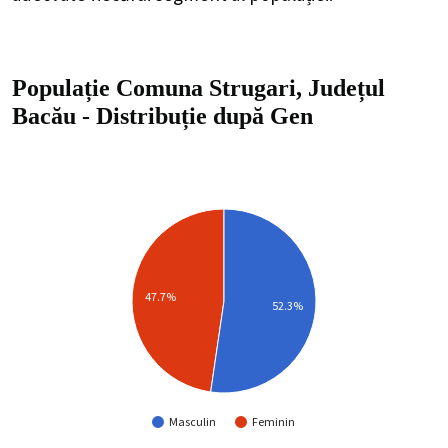
Populație Comuna Strugari, Județul
Bacău
-
Distribuție
după Gen
47.7%
52.3%
Masculin
Feminin