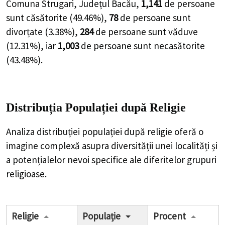
Comuna Strugari, Județul Bacău,
1,141
de
persoane
sunt căsătorite (
49.46%
),
78
de
persoane
sunt
divorțate (
3.38%
),
284
de
persoane
sunt văduve
(
12.31%
), iar
1,003
de
persoane
sunt necasătorite
(
43.48%
).
Distribuția Populației
după Religie
Analiza distribuției populației după religie oferă o
imagine complexă asupra diversității unei localități și
a potențialelor nevoi specifice ale diferitelor grupuri
religioase.
Religie
Populație
Procent