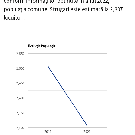
conform informațiilor obținute în anul 2022,
populația comunei Strugari este estimată la
2,307
locuitori.
Evoluție Populație
2,550
2,500
2,450
2,400
2,350
2,300
2011
2021