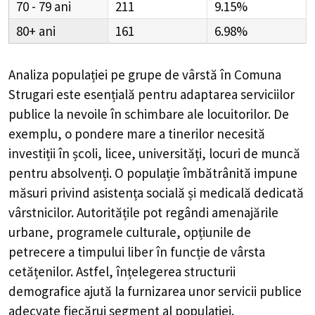
70 - 79
211
9.15%
80+
161
6.98%
Analiza populației pe grupe de vârstă în
Comuna
Strugari
este esențială pentru adaptarea serviciilor
publice la nevoile în schimbare ale locuitorilor. De
exemplu, o pondere mare a tinerilor necesită
investiții în școli, licee, universități, locuri de muncă
pentru absolvenți. O populație îmbătrânită impune
măsuri privind asistența socială și medicală dedicată
vârstnicilor. Autoritățile pot regândi amenajările
urbane, programele culturale, opțiunile de
petrecere a timpului liber în funcție de vârsta
cetățenilor. Astfel, înțelegerea structurii
demografice ajută la furnizarea unor servicii publice
adecvate fiecărui segment al populației.