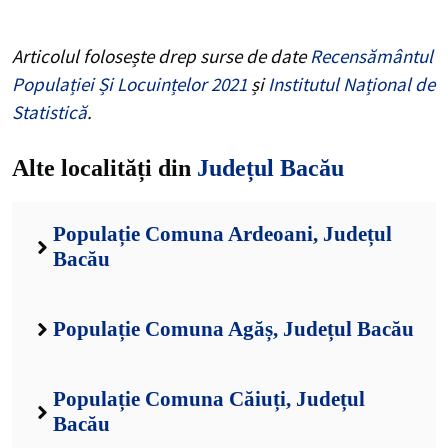
Articolul folosește drep surse de date
Recensământul
Populației Și Locuințelor 2021
și
Institutul Național de
Statistică
.
Alte localități din
Județul Bacău
Populație Comuna Ardeoani, Județul
Bacău
Populație Comuna Agăș, Județul Bacău
Populație Comuna Căiuți, Județul
Bacău