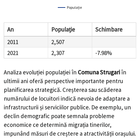
Populație
An
Populație
Schimbare
2011
2,507
2021
2,307
-7.98%
Analiza evoluției populației în
Comuna Strugari
în
ultimii ani oferă perspective importante pentru
planificarea strategică. Creșterea sau scăderea
numărului de locuitori indică nevoia de adaptare a
infrastructurii și serviciilor publice. De exemplu, un
declin demografic poate semnala probleme
economice ce determină migrația tinerilor,
impunând măsuri de creștere a atractivității orașului.