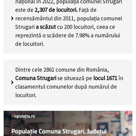
național în 2022, populația comunei Strugari
este de
2,307
de locuitori.
Față de
recensământul din 2011, populația comunei
Strugari
a scăzut
cu
200
locuitori, ceea ce
reprezintă o scădere de 7.98% a numărului
de locuitori
.
Dintre cele 2861 comune din România,
Comuna Strugari
se situează pe
locul 1671
în
clasamentul comunelor după numărul de
locuitori.