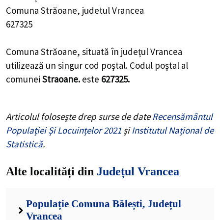
Comuna Străoane, judetul Vrancea
627325
Comuna Străoane, situată în județul Vrancea
utilizează un singur cod poștal. Codul poștal al
comunei
Straoane.
este
627325.
Articolul folosește drep surse de date
Recensământul
Populației Și Locuințelor 2021
și
Institutul Național de
Statistică
.
Alte localități din
Județul Vrancea
Populație Comuna Bălești, Județul
Vrancea