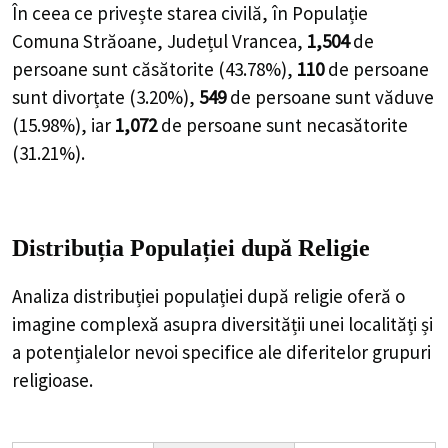
În ceea ce privește starea civilă, în Populație
Comuna Străoane, Județul Vrancea,
1,504
de
persoane
sunt căsătorite (
43.78%
),
110
de
persoane
sunt divorțate (
3.20%
),
549
de
persoane
sunt văduve
(
15.98%
), iar
1,072
de
persoane
sunt necasătorite
(
31.21%
).
Distribuția Populației
după Religie
Analiza distribuției populației după religie oferă o
imagine complexă asupra diversității unei localități și
a potențialelor nevoi specifice ale diferitelor grupuri
religioase.