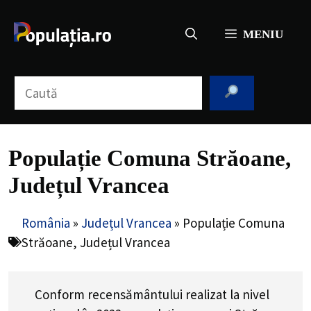
Sari
la
MENIU
conținut
Caută
Populație Comuna Străoane,
Județul Vrancea
România
»
Județul Vrancea
»
Populație Comuna
Străoane, Județul Vrancea
Conform recensământului realizat la nivel