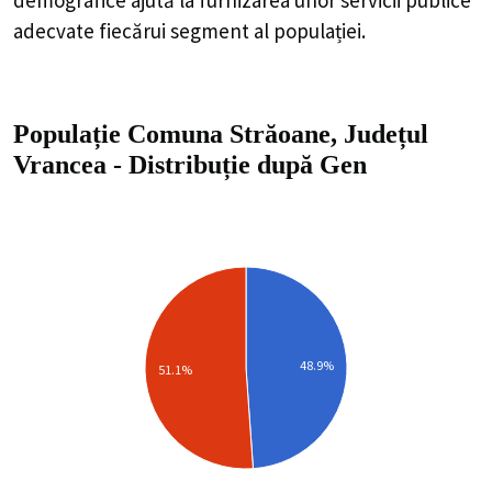
adecvate fiecărui segment al populației.
Populație Comuna Străoane, Județul
Vrancea
-
Distribuție
după Gen
48.9%
51.1%