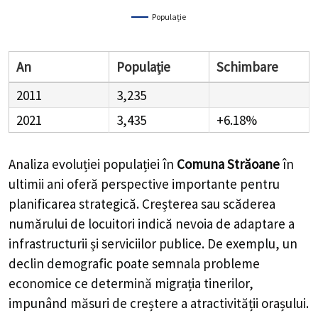
Populație
An
Populație
Schimbare
2011
3,235
2021
3,435
+6.18%
Analiza evoluției populației în
Comuna Străoane
în
ultimii ani oferă perspective importante pentru
planificarea strategică. Creșterea sau scăderea
numărului de locuitori indică nevoia de adaptare a
infrastructurii și serviciilor publice. De exemplu, un
declin demografic poate semnala probleme
economice ce determină migrația tinerilor,
impunând măsuri de creștere a atractivității orașului.