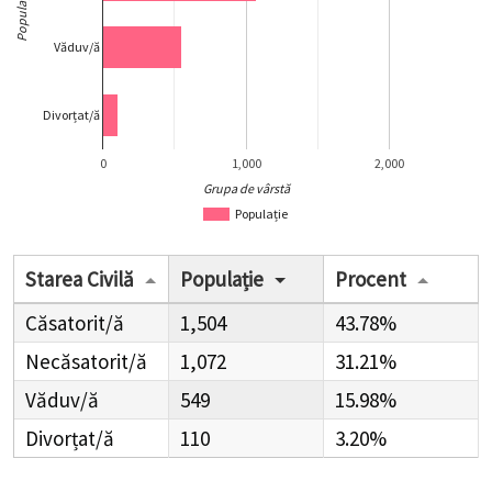
Populație
Văduv/ă
Divorțat/ă
0
1,000
2,000
Grupa de vârstă
Populație
Starea Civilă
Populație
Procent
Căsatorit/ă
1,504
43.78%
Necăsatorit/ă
1,072
31.21%
Văduv/ă
549
15.98%
Divorțat/ă
110
3.20%