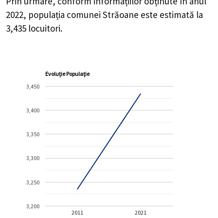
Prin urmare, conform informațiilor obținute în anul
2022, populația comunei Străoane este estimată la
3,435
locuitori.
Evoluție Populație
3,450
3,400
3,350
3,300
3,250
3,200
2011
2021