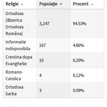
Religie
Populație
Procent
Ortodoxa
(Biserica
3,247
94.53%
Ortodoxa
Româna)
Informatie
167
4.86%
indisponibila
Crestina dupa
10
0.29%
Evanghelie
Romano-
4
0.12%
Catolica
Ortodoxa
3
0.09%
Sarba