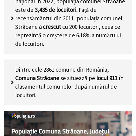
național în 2022, populația comunei Străoane
este de
3,435
de locuitori.
Față de
recensământul din 2011, populația comunei
Străoane
a crescut
cu
200
locuitori, ceea ce
reprezintă o creștere de 6.18% a numărului
de locuitori
.
Dintre cele 2861 comune din România,
Comuna Străoane
se situează pe
locul 911
în
clasamentul comunelor după numărul de
locuitori.