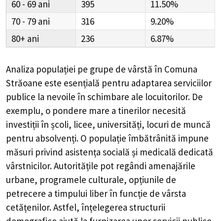
60 - 69
395
11.50%
70 - 79
316
9.20%
80+
236
6.87%
Analiza populației pe grupe de vârstă în
Comuna
Străoane
este esențială pentru adaptarea serviciilor
publice la nevoile în schimbare ale locuitorilor. De
exemplu, o pondere mare a tinerilor necesită
investiții în școli, licee, universități, locuri de muncă
pentru absolvenți. O populație îmbătrânită impune
măsuri privind asistența socială și medicală dedicată
vârstnicilor. Autoritățile pot regândi amenajările
urbane, programele culturale, opțiunile de
petrecere a timpului liber în funcție de vârsta
cetățenilor. Astfel, înțelegerea structurii
demografice ajută la furnizarea unor servicii publice