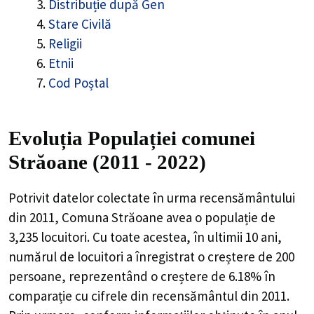
Distribuție după Gen
Stare Civilă
Religii
Etnii
Cod Poștal
Evoluția Populației comunei
Străoane (2011 - 2022)
Potrivit datelor colectate în urma recensământului
din 2011,
Comuna Străoane
avea o populație de
3,235
locuitori. Cu toate acestea, în ultimii 10 ani,
numărul de locuitori a înregistrat o
creștere de
200
persoane, reprezentând o
creștere de 6.18%
în
comparație cu cifrele din recensământul din 2011.