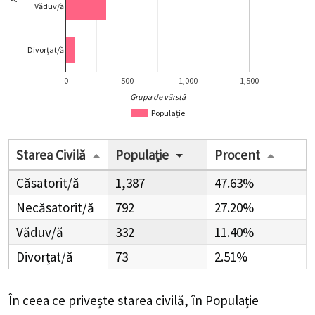
Văduv/ă
Divorțat/ă
0
500
1,000
1,500
Grupa de vârstă
Populație
Starea Civilă
Populație
Procent
Căsatorit/ă
1,387
47.63%
Necăsatorit/ă
792
27.20%
Văduv/ă
332
11.40%
Divorțat/ă
73
2.51%
În ceea ce privește starea civilă, în Populație