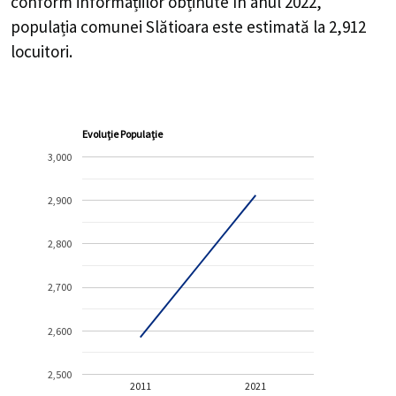
conform informațiilor obținute în anul 2022,
populația comunei Slătioara este estimată la
2,912
locuitori.
Evoluție Populație
3,000
2,900
2,800
2,700
2,600
2,500
2011
2021