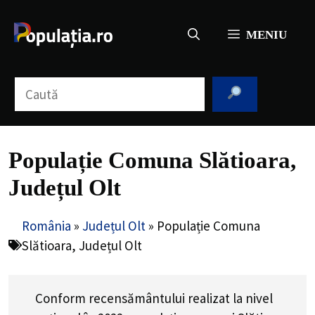
Sari
la
MENIU
conținut
Caută
Populație Comuna Slătioara,
Județul Olt
România
»
Județul Olt
»
Populație Comuna
Slătioara, Județul Olt
Conform recensământului realizat la nivel