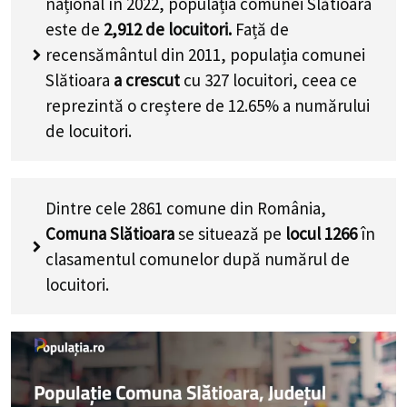
național în 2022, populația comunei Slătioara
este de
2,912
de locuitori.
Față de
recensământul din 2011, populația comunei
Slătioara
a crescut
cu
327
locuitori, ceea ce
reprezintă o creștere de 12.65% a numărului
de locuitori
.
Dintre cele 2861 comune din România,
Comuna Slătioara
se situează pe
locul 1266
în
clasamentul comunelor după numărul de
locuitori.