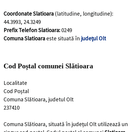
Coordonate Slatioara
(latitudine, longitudine):
44.3993
,
24.3249
Prefix Telefon Slatioara:
0249
Comuna Slatioara
este situată în
județul Olt
Cod Poștal comunei Slătioara
Localitate
Cod Poștal
Comuna Slătioara, judetul Olt
237410
Comuna Slătioara, situată în județul Olt utilizează un