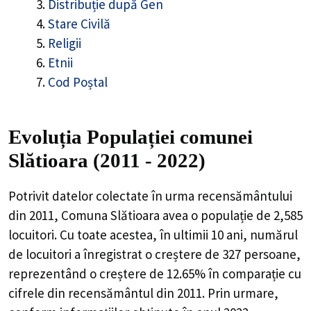
Distribuție după Gen
Stare Civilă
Religii
Etnii
Cod Poștal
Evoluția Populației comunei
Slătioara (2011 - 2022)
Potrivit datelor colectate în urma recensământului
din 2011,
Comuna Slătioara
avea o populație de
2,585
locuitori. Cu toate acestea, în ultimii 10 ani, numărul
de locuitori a înregistrat o
creștere de
327
persoane,
reprezentând o
creștere de 12.65%
în comparație cu
cifrele din recensământul din 2011. Prin urmare,