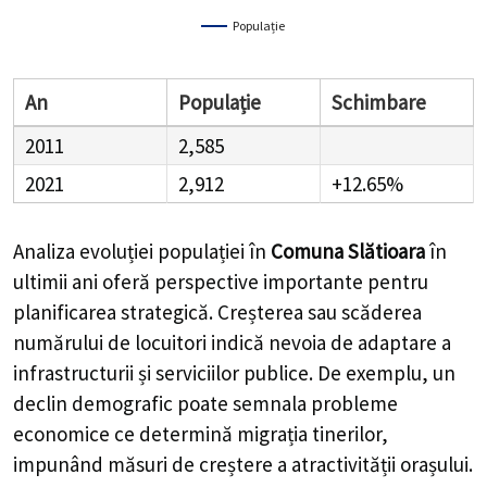
Populație
An
Populație
Schimbare
2011
2,585
2021
2,912
+12.65%
Analiza evoluției populației în
Comuna Slătioara
în
ultimii ani oferă perspective importante pentru
planificarea strategică. Creșterea sau scăderea
numărului de locuitori indică nevoia de adaptare a
infrastructurii și serviciilor publice. De exemplu, un
declin demografic poate semnala probleme
economice ce determină migrația tinerilor,
impunând măsuri de creștere a atractivității orașului.