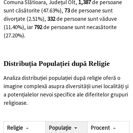
Comuna Slătioara, Județul Olt,
1,387
de
persoane
sunt căsătorite (
47.63%
),
73
de
persoane
sunt
divorțate (
2.51%
),
332
de
persoane
sunt văduve
(
11.40%
), iar
792
de
persoane
sunt necasătorite
(
27.20%
).
Distribuția Populației
după Religie
Analiza distribuției populației după religie oferă o
imagine complexă asupra diversității unei localități și
a potențialelor nevoi specifice ale diferitelor grupuri
religioase.
Religie
Populație
Procent