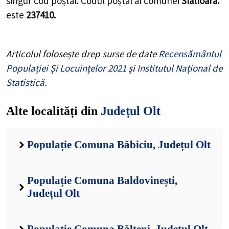
singur cod poștal. Codul poștal al comunei
Slatioara.
este
237410.
Articolul folosește drep surse de date
Recensământul
Populației Și Locuințelor 2021
și
Institutul Național de
Statistică
.
Alte localități din
Județul Olt
Populație Comuna Băbiciu, Județul Olt
Populație Comuna Baldovinești,
Județul Olt