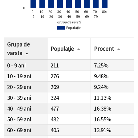
0
0 -
10 -
20 -
30 -
40 -
50 -
60 -
70 -
80+
9
19
29
39
49
59
69
79
Grupa de vârstă
Populație
Grupa de
Populație
Procent
varsta
0 - 9
211
7.25%
10 - 19
276
9.48%
20 - 29
269
9.24%
30 - 39
324
11.13%
40 - 49
477
16.38%
50 - 59
482
16.55%
60 - 69
405
13.91%