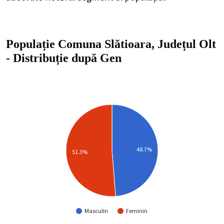
Populație Comuna Slătioara, Județul Olt
-
Distribuție
după Gen
48.7%
51.3%
Masculin
Feminin