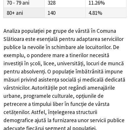
70 - 79
328
11.26%
80+
140
4.81%
Analiza populației pe grupe de vârstă în
Comuna
Slătioara
este esențială pentru adaptarea serviciilor
publice la nevoile în schimbare ale locuitorilor. De
exemplu, o pondere mare a tinerilor necesită
investiții în școli, licee, universități, locuri de muncă
pentru absolvenți. O populație îmbătrânită impune
măsuri privind asistența socială și medicală dedicată
vârstnicilor. Autoritățile pot regândi amenajările
urbane, programele culturale, opțiunile de
petrecere a timpului liber în funcție de vârsta
cetățenilor. Astfel, înțelegerea structurii
demografice ajută la furnizarea unor servicii publice
adecvate fiecărui segment al populației.