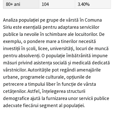
80+
104
3.40%
Analiza populației pe grupe de vârstă în
Comuna
Siriu
este esențială pentru adaptarea serviciilor
publice la nevoile în schimbare ale locuitorilor. De
exemplu, o pondere mare a tinerilor necesită
investiții în școli, licee, universități, locuri de muncă
pentru absolvenți. O populație îmbătrânită impune
măsuri privind asistența socială și medicală dedicată
vârstnicilor. Autoritățile pot regândi amenajările
urbane, programele culturale, opțiunile de
petrecere a timpului liber în funcție de vârsta
cetățenilor. Astfel, înțelegerea structurii
demografice ajută la furnizarea unor servicii publice
adecvate fiecărui segment al populației.