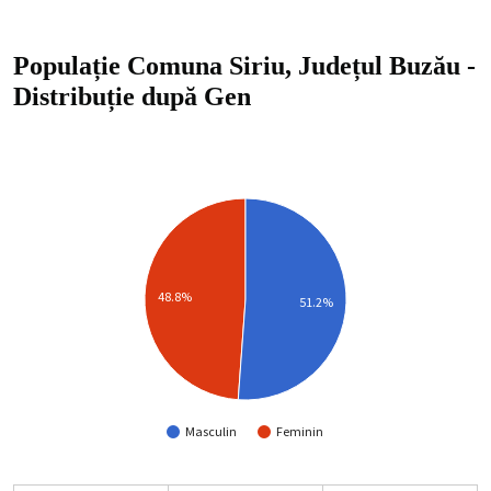
Populație Comuna Siriu, Județul Buzău
-
Distribuție
după Gen
48.8%
51.2%
Masculin
Feminin