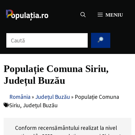
Sari
la
MENIU
conținut
Caută
Populație Comuna Siriu,
Județul Buzău
România
»
Județul Buzău
»
Populație Comuna
Siriu, Județul Buzău
Conform recensământului realizat la nivel