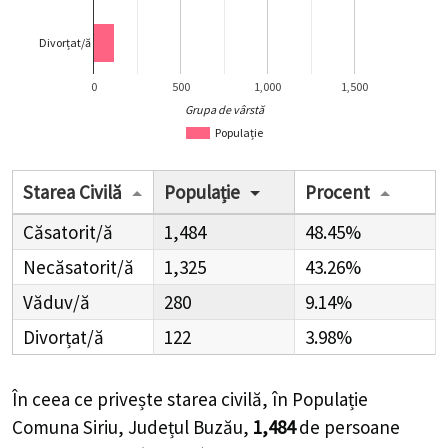
Divorțat/ă
0
500
1,000
1,500
Grupa de vârstă
Populație
Starea Civilă
Populație
Procent
Căsatorit/ă
1,484
48.45%
Necăsatorit/ă
1,325
43.26%
Văduv/ă
280
9.14%
Divorțat/ă
122
3.98%
În ceea ce privește starea civilă, în Populație
Comuna Siriu, Județul Buzău,
1,484
de
persoane