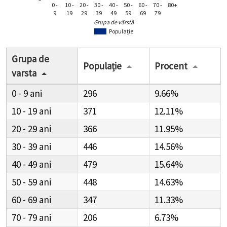
0 -
10 -
20 -
30 -
40 -
50 -
60 -
70 -
80+
9
19
29
39
49
59
69
79
Grupa de vârstă
Populație
Grupa de
Populație
Procent
varsta
0 - 9
296
9.66%
10 - 19
371
12.11%
20 - 29
366
11.95%
30 - 39
446
14.56%
40 - 49
479
15.64%
50 - 59
448
14.63%
60 - 69
347
11.33%
70 - 79
206
6.73%