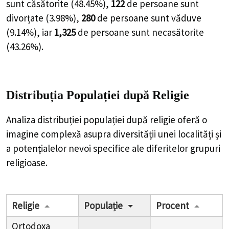
sunt căsătorite (
48.45%
),
122
de
persoane
sunt
divorțate (
3.98%
),
280
de
persoane
sunt văduve
(
9.14%
), iar
1,325
de
persoane
sunt necasătorite
(
43.26%
).
Distribuția Populației
după Religie
Analiza distribuției populației după religie oferă o
imagine complexă asupra diversității unei localități și
a potențialelor nevoi specifice ale diferitelor grupuri
religioase.
Religie
Populație
Procent
Ortodoxa