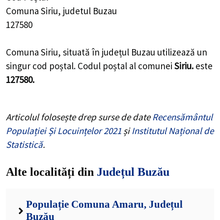
Comuna Siriu, judetul Buzau
127580
Comuna Siriu, situată în județul Buzau utilizează un
singur cod poștal. Codul poștal al comunei
Siriu.
este
127580.
Articolul folosește drep surse de date
Recensământul
Populației Și Locuințelor 2021
și
Institutul Național de
Statistică
.
Alte localități din
Județul Buzău
Populație Comuna Amaru, Județul
Buzău