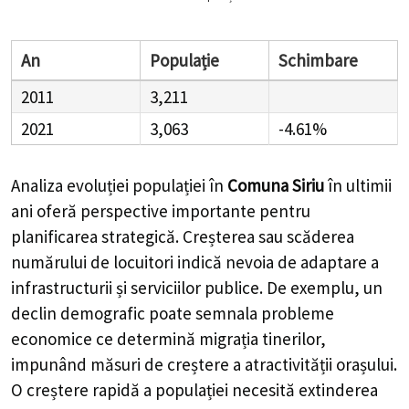
An
Populație
Schimbare
2011
3,211
2021
3,063
-4.61%
Analiza evoluției populației în
Comuna Siriu
în ultimii
ani oferă perspective importante pentru
planificarea strategică. Creșterea sau scăderea
numărului de locuitori indică nevoia de adaptare a
infrastructurii și serviciilor publice. De exemplu, un
declin demografic poate semnala probleme
economice ce determină migrația tinerilor,
impunând măsuri de creștere a atractivității orașului.
O creștere rapidă a populației necesită extinderea