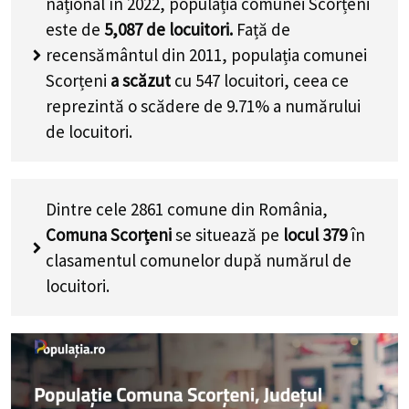
național în 2022, populația comunei Scorțeni
este de
5,087
de locuitori.
Față de
recensământul din 2011, populația comunei
Scorțeni
a scăzut
cu
547
locuitori, ceea ce
reprezintă o scădere de 9.71% a numărului
de locuitori
.
Dintre cele 2861 comune din România,
Comuna Scorțeni
se situează pe
locul 379
în
clasamentul comunelor după numărul de
locuitori.