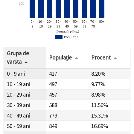
200
0
0 -
10 -
20 -
30 -
40 -
50 -
60 -
70 -
80+
9
19
29
39
49
59
69
79
Grupa de vârstă
Populație
Grupa de
Populație
Procent
varsta
0 - 9
417
8.20%
10 - 19
497
9.77%
20 - 29
457
8.98%
30 - 39
588
11.56%
40 - 49
779
15.31%
50 - 59
849
16.69%