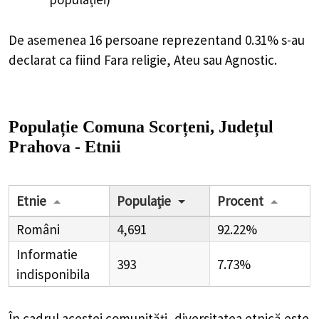
De asemenea 16 persoane reprezentand 0.31% s-au
declarat ca fiind Fara religie, Ateu sau Agnostic.
Populație Comuna Scorțeni, Județul
Prahova - Etnii
Etnie
Populație
Procent
Români
4,691
92.22%
Informatie
393
7.73%
indisponibila
În cadrul acestei comunități, diversitatea etnică este