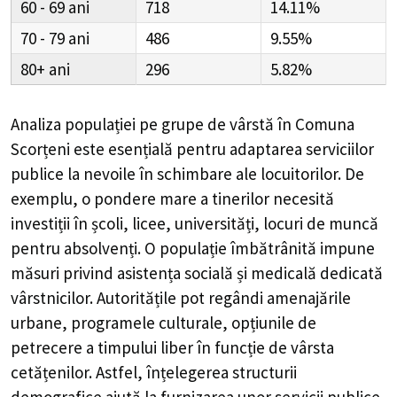
60 - 69
718
14.11%
70 - 79
486
9.55%
80+
296
5.82%
Analiza populației pe grupe de vârstă în
Comuna
Scorțeni
este esențială pentru adaptarea serviciilor
publice la nevoile în schimbare ale locuitorilor. De
exemplu, o pondere mare a tinerilor necesită
investiții în școli, licee, universități, locuri de muncă
pentru absolvenți. O populație îmbătrânită impune
măsuri privind asistența socială și medicală dedicată
vârstnicilor. Autoritățile pot regândi amenajările
urbane, programele culturale, opțiunile de
petrecere a timpului liber în funcție de vârsta
cetățenilor. Astfel, înțelegerea structurii
demografice ajută la furnizarea unor servicii publice