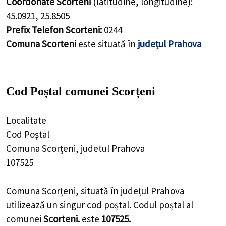
Coordonate Scorteni
(latitudine, longitudine):
45.0921
,
25.8505
Prefix Telefon Scorteni:
0244
Comuna Scorteni
este situată în
județul Prahova
Cod Poștal comunei Scorțeni
Localitate
Cod Poștal
Comuna Scorțeni, judetul Prahova
107525
Comuna Scorțeni, situată în județul Prahova
utilizează un singur cod poștal. Codul poștal al
comunei
Scorteni.
este
107525.