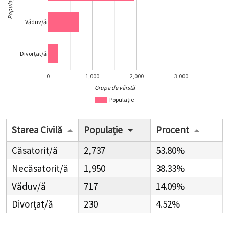
Populație
Văduv/ă
Divorțat/ă
0
1,000
2,000
3,000
Grupa de vârstă
Populație
Starea Civilă
Populație
Procent
Căsatorit/ă
2,737
53.80%
Necăsatorit/ă
1,950
38.33%
Văduv/ă
717
14.09%
Divorțat/ă
230
4.52%