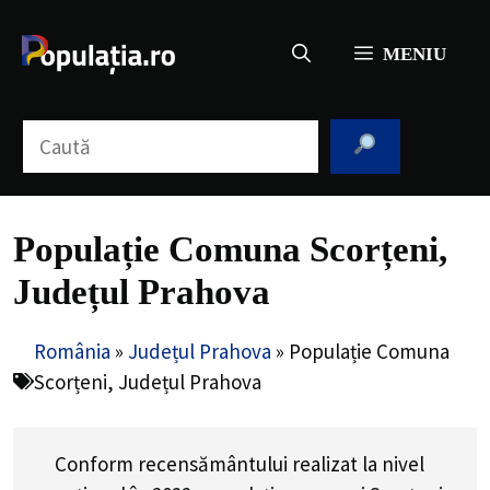
Sari
la
MENIU
conținut
Caută
Populație Comuna Scorțeni,
Județul Prahova
România
»
Județul Prahova
»
Populație Comuna
Scorțeni, Județul Prahova
Conform recensământului realizat la nivel