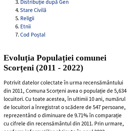
Distribuție după Gen
Stare Civilă
Religii
Etnii
Cod Poștal
Evoluția Populației comunei
Scorțeni (2011 - 2022)
Potrivit datelor colectate în urma recensământului
din 2011,
Comuna Scorțeni
avea o populație de
5,634
locuitori. Cu toate acestea, în ultimii 10 ani, numărul
de locuitori a înregistrat o
scădere de
547
persoane,
reprezentând o
diminuare de 9.71%
în comparație
cu cifrele din recensământul din 2011. Prin urmare,