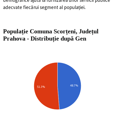
adecvate fiecărui segment al populației.
Populație Comuna Scorțeni, Județul
Prahova
-
Distribuție
după Gen
48.7%
51.3%