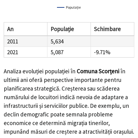
Populație
An
Populație
Schimbare
2011
5,634
2021
5,087
-9.71%
Analiza evoluției populației în
Comuna Scorțeni
în
ultimii ani oferă perspective importante pentru
planificarea strategică. Creșterea sau scăderea
numărului de locuitori indică nevoia de adaptare a
infrastructurii și serviciilor publice. De exemplu, un
declin demografic poate semnala probleme
economice ce determină migrația tinerilor,
impunând măsuri de creștere a atractivității orașului.