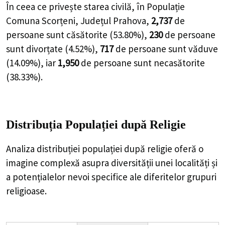
În ceea ce privește starea civilă, în Populație
Comuna Scorțeni, Județul Prahova,
2,737
de
persoane
sunt căsătorite (
53.80%
),
230
de
persoane
sunt divorțate (
4.52%
),
717
de
persoane
sunt văduve
(
14.09%
), iar
1,950
de
persoane
sunt necasătorite
(
38.33%
).
Distribuția Populației
după Religie
Analiza distribuției populației după religie oferă o
imagine complexă asupra diversității unei localități și
a potențialelor nevoi specifice ale diferitelor grupuri
religioase.