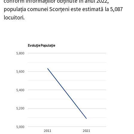
conform informațiilor obținute în anul 2022,
populația comunei Scorțeni este estimată la
5,087
locuitori.
Evoluție Populație
5,800
5,600
5,400
5,200
5,000
2011
2021