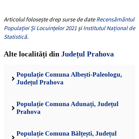
Articolul folosește drep surse de date
Recensământul
Populației Și Locuințelor 2021
și
Institutul Național de
Statistică
.
Alte localități din
Județul Prahova
Populație Comuna Albești-Paleologu,
Județul Prahova
Populație Comuna Adunați, Județul
Prahova
Populație Comuna Bălțești, Județul