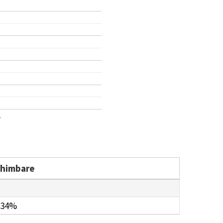
1
chimbare
.34%