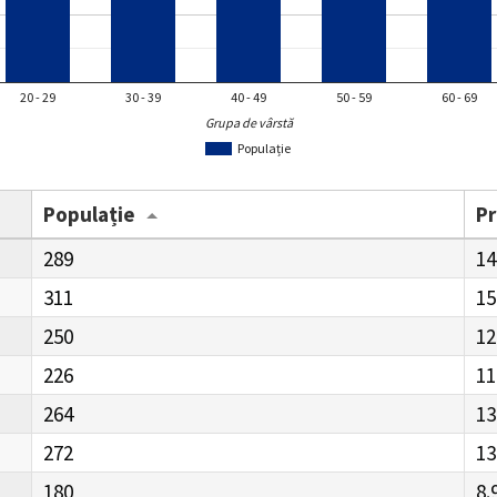
20 - 29
30 - 39
40 - 49
50 - 59
60 - 69
Grupa de vârstă
Populație
Populație
P
289
14
311
15
250
12
226
11
264
13
272
13
180
8.