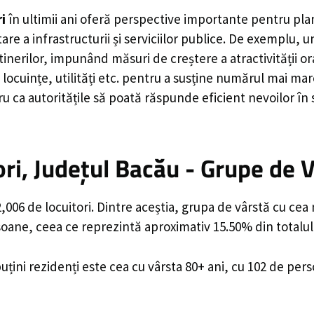
i
în ultimii ani oferă perspective importante pentru pla
are a infrastructurii și serviciilor publice. De exemplu
rilor, impunând măsuri de creștere a atractivității ora
locuințe, utilități etc. pentru a susține numărul mai mar
u ca autoritățile să poată răspunde eficient nevoilor în
i, Județul Bacău - Grupe de 
006 de locuitori. Dintre aceștia, grupa de vârstă cu cea
rsoane, ceea ce reprezintă aproximativ 15.50% din totalul
uțini rezidenți este cea cu vârsta 80+ ani, cu 102 de per