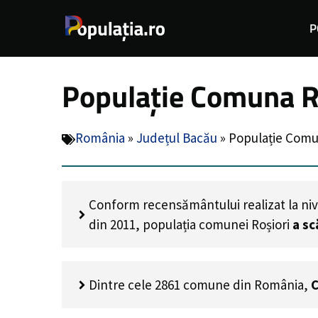
Sari
P
la
conținut
Populație Comuna Ro
România
»
Județul Bacău
»
Populație Comu
Conform recensământului realizat la niv
din 2011, populația comunei Roșiori
a sc
Dintre cele 2861 comune din România,
C