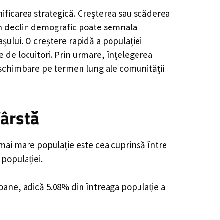
nificarea strategică. Creșterea sau scăderea
, un declin demografic poate semnala
șului. O creștere rapidă a populației
e de locuitori. Prin urmare, înțelegerea
 schimbare pe termen lung ale comunității.
Vârstă
 mai mare populație este cea cuprinsă între
 populației.
soane, adică 5.08% din întreaga populație a