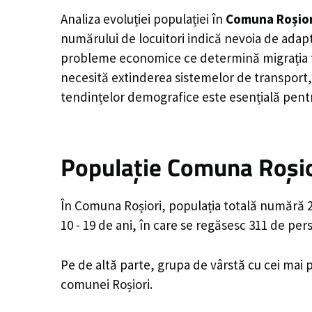
Analiza evoluției populației în
Comuna Roșior
numărului de locuitori indică nevoia de adapt
probleme economice ce determină migrația tine
necesită extinderea sistemelor de transport, 
tendințelor demografice este esențială pentr
Populație Comuna Roșior
În Comuna Roșiori, populația totală numără 2,
10 - 19 de ani, în care se regăsesc 311 de pe
Pe de altă parte, grupa de vârstă cu cei mai p
comunei Roșiori.