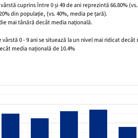
ârstă cuprins între 0 și 49 de ani reprezintă 66.80% (vs.
3.20% din populație, (vs. 40%, media pe țară).
edie mai tânără decât media națională.
rstă 0 - 9 ani se situează la un nivel mai ridicat decât
decât media națională de 10.4%