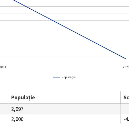
2011
202
Populație
Populație
S
2,097
2,006
-4