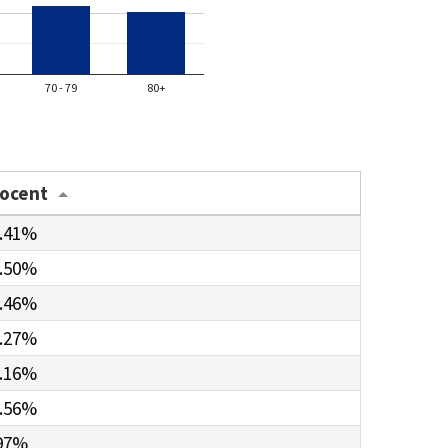
70 - 79
80+
rocent
.41%
.50%
.46%
.27%
.16%
.56%
97%