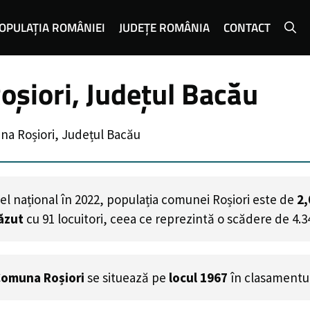
OPULAȚIA ROMÂNIEI
JUDEȚE ROMÂNIA
CONTACT
șiori, Județul Bacău
na Roșiori, Județul Bacău
el național în 2022, populația comunei Roșiori este de
2,
ăzut
cu
91
locuitori, ceea ce reprezintă o scădere de 4.3
omuna Roșiori
se situează pe
locul 1967
în clasamentul