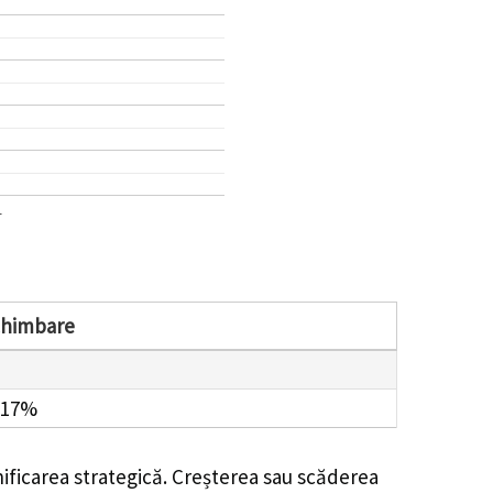
1
chimbare
.17%
ificarea strategică. Creșterea sau scăderea