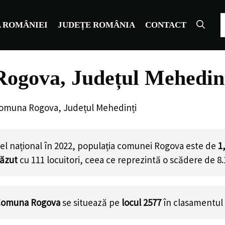
C
 ROMÂNIEI
JUDEȚE ROMÂNIA
CONTACT
ogova, Județul Mehedin
Comuna Rogova, Județul Mehedinți
el național în 2022, populația comunei Rogova este de
1
căzut
cu
111
locuitori, ceea ce reprezintă o scădere de 8
omuna Rogova
se situează pe
locul 2577
în clasamentul