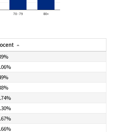
70 - 79
80+
ocent
89%
.06%
49%
38%
.74%
.30%
.67%
.66%