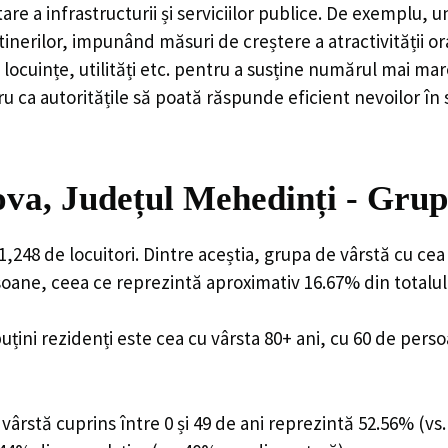
are a infrastructurii și serviciilor publice. De exemplu
rilor, impunând măsuri de creștere a atractivității ora
locuințe, utilități etc. pentru a susține numărul mai mar
u ca autoritățile să poată răspunde eficient nevoilor în
a, Județul Mehedinți - Grup
248 de locuitori. Dintre aceștia, grupa de vârstă cu cea
rsoane, ceea ce reprezintă aproximativ 16.67% din totalul
uțini rezidenți este cea cu vârsta 80+ ani, cu 60 de pers
ârstă cuprins între 0 și 49 de ani reprezintă 52.56% (vs.