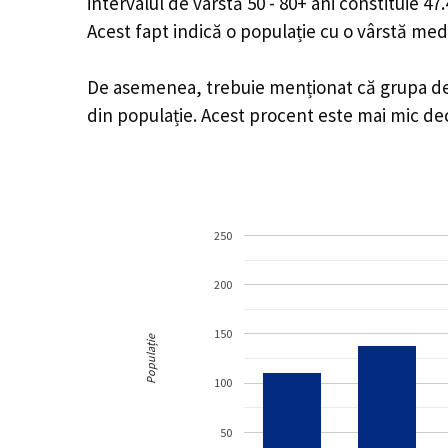
intervalul de vârstă 50 - 80+ ani constituie 4
Acest fapt indică o populație cu o vârstă med
De asemenea, trebuie menționat că grupa de v
din populație. Acest procent este mai mic d
250
200
150
Populație
100
50