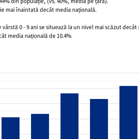
7.44% din populație, (vs. 40%, media pe țară).
ie mai înaintată decât media națională.
ârstă 0 - 9 ani se situează la un nivel mai scăzut decât
ecât media națională de 10.4%