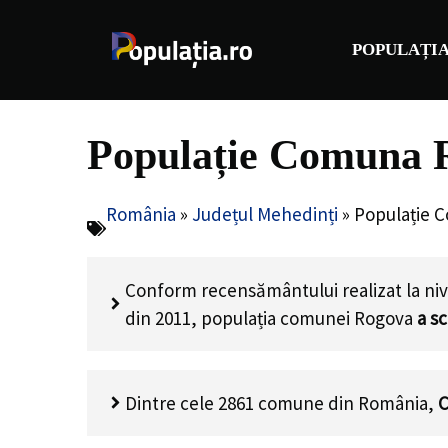
Sari
la
POPULAȚIA
conținut
Populație Comuna R
România
»
Județul Mehedinți
»
Populație 
Conform recensământului realizat la niv
din 2011, populația comunei Rogova
a s
Dintre cele 2861 comune din România,
C