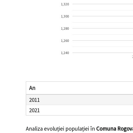
1,320
1,300
1,280
1,260
1,240
An
2011
2021
Analiza evoluției populației în
Comuna Rogov