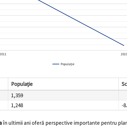
2011
202
Populație
Populație
S
1,359
1,248
-8
a
în ultimii ani oferă perspective importante pentru plan