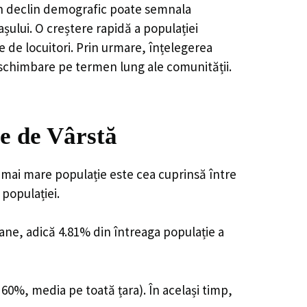
, un declin demografic poate semnala
șului. O creștere rapidă a populației
e de locuitori. Prin urmare, înțelegerea
 schimbare pe termen lung ale comunității.
e de Vârstă
 mai mare populație este cea cuprinsă între
 populației.
oane, adică 4.81% din întreaga populație a
 60%, media pe toată țara). În același timp,