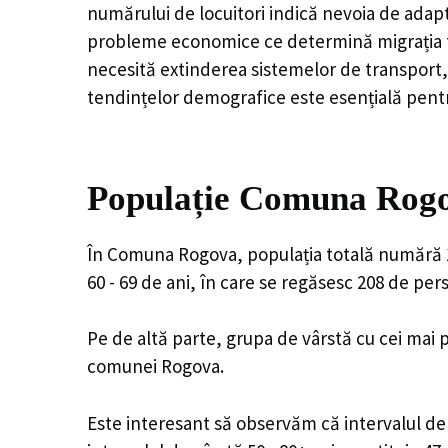
numărului de locuitori indică nevoia de adapt
probleme economice ce determină migrația tine
necesită extinderea sistemelor de transport, 
tendințelor demografice este esențială pentr
Populație Comuna Rogov
În Comuna Rogova, populația totală numără 1,
60 - 69 de ani, în care se regăsesc 208 de pe
Pe de altă parte, grupa de vârstă cu cei mai p
comunei Rogova.
Este interesant să observăm că intervalul de v