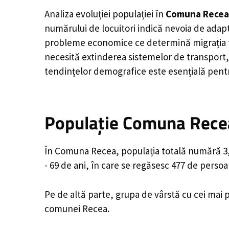
Analiza evoluției populației în
Comuna Recea
numărului de locuitori indică nevoia de adapt
probleme economice ce determină migrația tine
necesită extinderea sistemelor de transport, 
tendințelor demografice este esențială pentr
Populație Comuna Recea
În Comuna Recea, populația totală numără 3,2
- 69 de ani, în care se regăsesc 477 de perso
Pe de altă parte, grupa de vârstă cu cei mai p
comunei Recea.