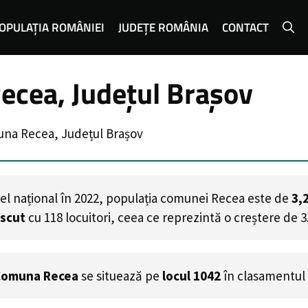
OPULAȚIA ROMÂNIEI
JUDEȚE ROMÂNIA
CONTACT
ecea, Județul Brașov
una Recea, Județul Brașov
el național în 2022, populația comunei Recea este de
3,
escut
cu
118
locuitori, ceea ce reprezintă o creștere de 
Comuna Recea
se situează pe
locul 1042
în clasamentul