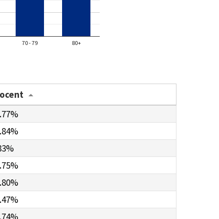
70 - 79
80+
rocent
.77%
.84%
83%
.75%
.80%
.47%
.74%