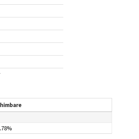
1
chimbare
.78%