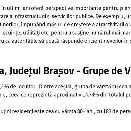
în ultimii ani oferă perspective importante pentru plan
are a infrastructurii și serviciilor publice. De exemplu
rilor, impunând măsuri de creștere a atractivității ora
locuințe, utilități etc. pentru a susține numărul mai mar
u ca autoritățile să poată răspunde eficient nevoilor în
, Județul Brașov - Grupe de V
36 de locuitori. Dintre aceștia, grupa de vârstă cu cea 
ane, ceea ce reprezintă aproximativ 14.74% din totalul po
uțini rezidenți este cea cu vârsta 80+ ani, cu 183 de per