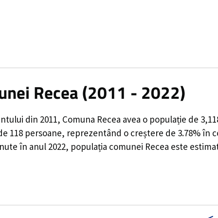
munei Recea (2011 - 2022)
ntului din 2011,
Comuna Recea
avea o populație de
3,11
 de
118
persoane, reprezentând o
creștere de 3.78%
în c
inute în anul 2022, populația comunei Recea este estima