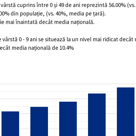
ârstă cuprins între 0 și 49 de ani reprezintă 56.00% (vs.
4.00% din populație, (vs. 40%, media pe țară).
ie mai înaintată decât media națională.
rstă 0 - 9 ani se situează la un nivel mai ridicat decât
decât media națională de 10.4%