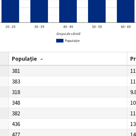
20 - 29
30 - 39
40 - 49
50 - 59
60 - 69
Grupa de vârstă
Populație
Populație
P
381
11
383
11
318
9.
348
10
382
11
436
13
477
14