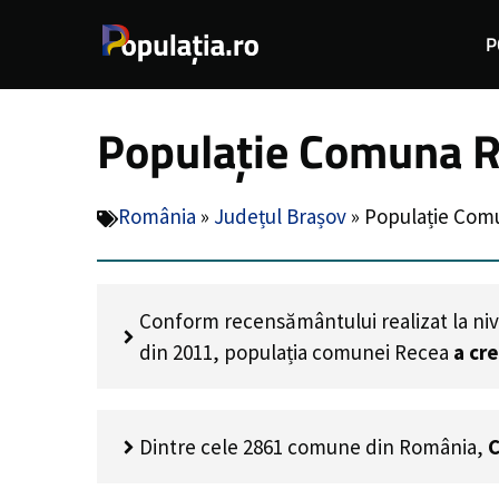
Sari
P
la
conținut
Populație Comuna R
România
»
Județul Brașov
»
Populație Com
Conform recensământului realizat la niv
din 2011, populația comunei Recea
a cr
Dintre cele 2861 comune din România,