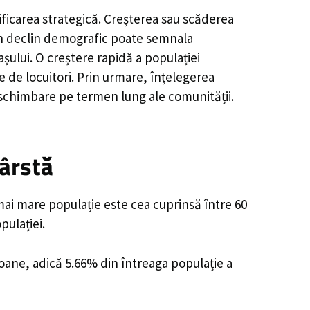
ificarea strategică. Creșterea sau scăderea
, un declin demografic poate semnala
șului. O creștere rapidă a populației
e de locuitori. Prin urmare, înțelegerea
 schimbare pe termen lung ale comunității.
ârstă
mai mare populație este cea cuprinsă între 60
pulației.
soane, adică 5.66% din întreaga populație a