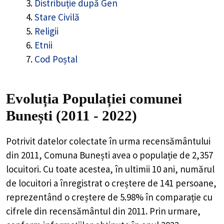
Distribuție după Gen
Stare Civilă
Religii
Etnii
Cod Poștal
Evoluția Populației comunei
Bunești (2011 - 2022)
Potrivit datelor colectate în urma recensământului
din 2011,
Comuna Bunești
avea o populație de
2,357
locuitori. Cu toate acestea, în ultimii 10 ani, numărul
de locuitori a înregistrat o
creștere de
141
persoane,
reprezentând o
creștere de 5.98%
în comparație cu
cifrele din recensământul din 2011. Prin urmare,