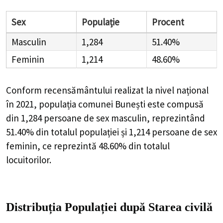
Sex
Populație
Procent
Masculin
1,284
51.40%
Feminin
1,214
48.60%
Conform recensământului realizat la nivel național
în 2021, populația comunei Bunești este compusă
din
1,284
persoane de sex masculin, reprezintând
51.40%
din totalul populației și
1,214
persoane de sex
feminin, ce reprezintă
48.60%
din totalul
locuitorilor.
Distribuția Populației
după Starea civilă