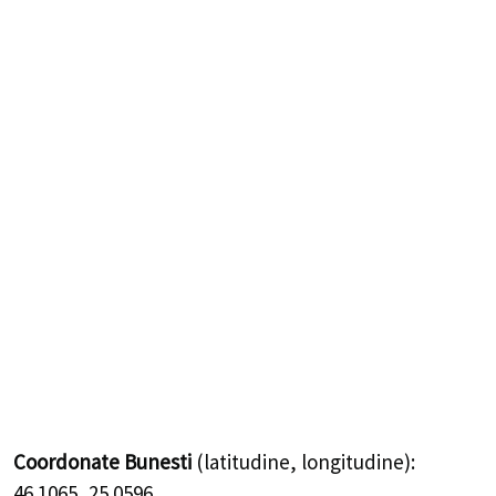
Coordonate Bunesti
(latitudine, longitudine):
46.1065
,
25.0596