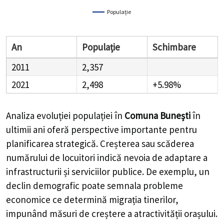
Populație
An
Populație
Schimbare
2011
2,357
2021
2,498
+5.98%
Analiza evoluției populației în
Comuna Bunești
în
ultimii ani oferă perspective importante pentru
planificarea strategică. Creșterea sau scăderea
numărului de locuitori indică nevoia de adaptare a
infrastructurii și serviciilor publice. De exemplu, un
declin demografic poate semnala probleme
economice ce determină migrația tinerilor,
impunând măsuri de creștere a atractivității orașului.