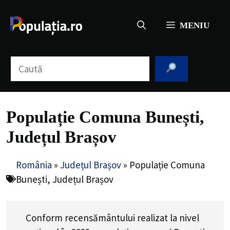
Sari
la
MENIU
conținut
Caută
Populație Comuna Bunești,
Județul Brașov
România
»
Județul Brașov
»
Populație Comuna
Bunești, Județul Brașov
Conform recensământului realizat la nivel