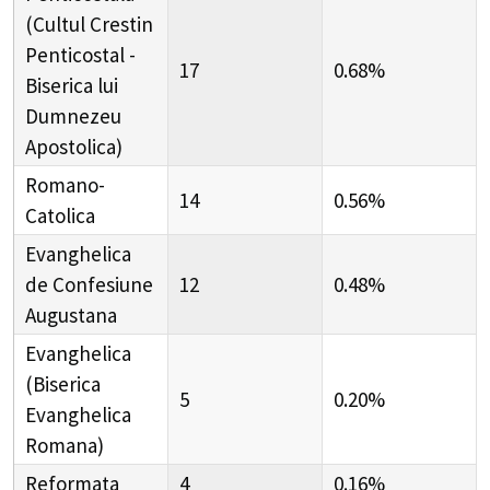
(Cultul Crestin
Penticostal -
17
0.68%
Biserica lui
Dumnezeu
Apostolica)
Romano-
14
0.56%
Catolica
Evanghelica
de Confesiune
12
0.48%
Augustana
Evanghelica
(Biserica
5
0.20%
Evanghelica
Romana)
Reformata
4
0.16%