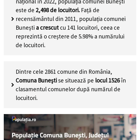
național în 2022, populația comunei Bunești
este de
2,498
de locuitori.
Față de
recensământul din 2011, populația comunei
Bunești
a crescut
cu
141
locuitori, ceea ce
reprezintă o creștere de 5.98% a numărului
de locuitori
.
Dintre cele 2861 comune din România,
Comuna Bunești
se situează pe
locul 1526
în
clasamentul comunelor după numărul de
locuitori.