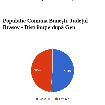
Populație Comuna Bunești, Județul
Brașov
-
Distribuție
după Gen
48.6%
51.4%
Masculin
Feminin