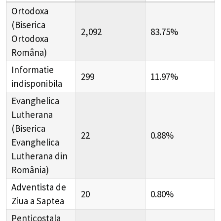
Ortodoxa
(Biserica
2,092
83.75%
Ortodoxa
Româna)
Informatie
299
11.97%
indisponibila
Evanghelica
Lutherana
(Biserica
22
0.88%
Evanghelica
Lutherana din
România)
Adventista de
20
0.80%
Ziua a Saptea
Penticostala