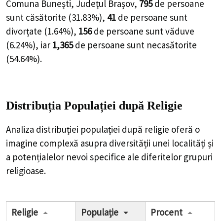
Comuna Bunești, Județul Brașov,
795
de
persoane
sunt căsătorite (
31.83%
),
41
de
persoane
sunt
divorțate (
1.64%
),
156
de
persoane
sunt văduve
(
6.24%
), iar
1,365
de
persoane
sunt necasătorite
(
54.64%
).
Distribuția Populației
după Religie
Analiza distribuției populației după religie oferă o
imagine complexă asupra diversității unei localități și
a potențialelor nevoi specifice ale diferitelor grupuri
religioase.
Religie
Populație
Procent