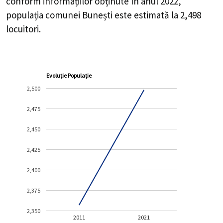
conform informațiilor obținute în anul 2022,
populația comunei Bunești este estimată la
2,498
locuitori.
Evoluție Populație
2,500
2,475
2,450
2,425
2,400
2,375
2,350
2011
2021