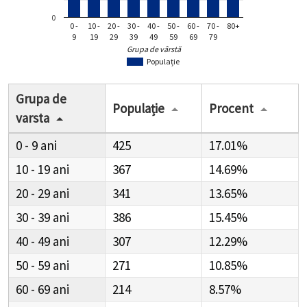
0
0 -
10 -
20 -
30 -
40 -
50 -
60 -
70 -
80+
9
19
29
39
49
59
69
79
Grupa de vârstă
Populație
Grupa de
Populație
Procent
varsta
0 - 9
425
17.01%
10 - 19
367
14.69%
20 - 29
341
13.65%
30 - 39
386
15.45%
40 - 49
307
12.29%
50 - 59
271
10.85%
60 - 69
214
8.57%