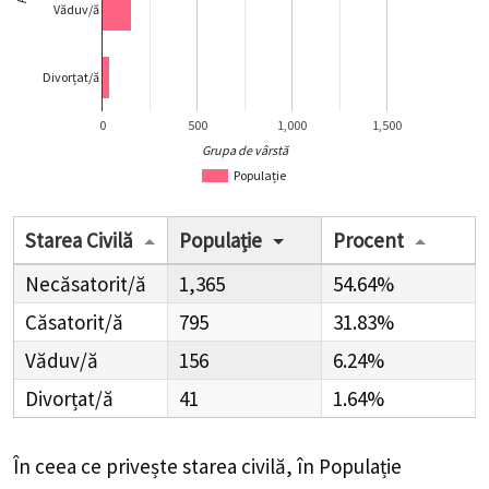
Văduv/ă
Divorțat/ă
0
500
1,000
1,500
Grupa de vârstă
Populație
Starea Civilă
Populație
Procent
Necăsatorit/ă
1,365
54.64%
Căsatorit/ă
795
31.83%
Văduv/ă
156
6.24%
Divorțat/ă
41
1.64%
În ceea ce privește starea civilă, în Populație