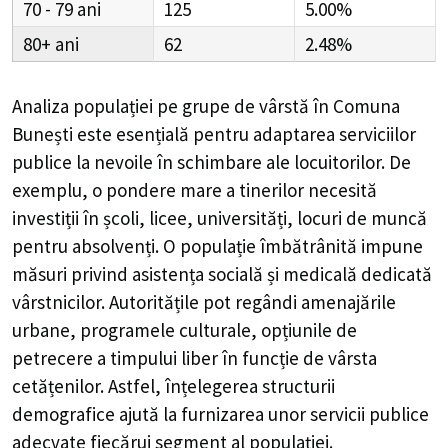
70 - 79
125
5.00%
80+
62
2.48%
Analiza populației pe grupe de vârstă în
Comuna
Bunești
este esențială pentru adaptarea serviciilor
publice la nevoile în schimbare ale locuitorilor. De
exemplu, o pondere mare a tinerilor necesită
investiții în școli, licee, universități, locuri de muncă
pentru absolvenți. O populație îmbătrânită impune
măsuri privind asistența socială și medicală dedicată
vârstnicilor. Autoritățile pot regândi amenajările
urbane, programele culturale, opțiunile de
petrecere a timpului liber în funcție de vârsta
cetățenilor. Astfel, înțelegerea structurii
demografice ajută la furnizarea unor servicii publice
adecvate fiecărui segment al populației.