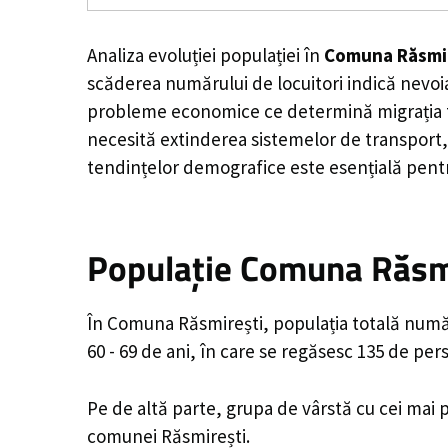
Analiza evoluției populației în
Comuna Răsmi
scăderea numărului de locuitori indică nevoia
probleme economice ce determină migrația tine
necesită extinderea sistemelor de transport, 
tendințelor demografice este esențială pentr
Populație Comuna Răsmi
În Comuna Răsmirești, populația totală număr
60 - 69 de ani, în care se regăsesc 135 de pe
Pe de altă parte, grupa de vârstă cu cei mai p
comunei Răsmirești.