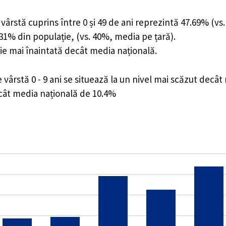
ârstă cuprins între 0 și 49 de ani reprezintă 47.69% (vs.
2.31% din populație, (vs. 40%, media pe țară).
ie mai înaintată decât media națională.
ârstă 0 - 9 ani se situează la un nivel mai scăzut decât
ecât media națională de 10.4%