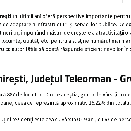
rești
în ultimii ani oferă perspective importante pentru 
 de adaptare a infrastructurii și serviciilor publice. D
rilor, impunând măsuri de creștere a atractivității ora
locuințe, utilități etc. pentru a susține numărul mai mar
u ca autoritățile să poată răspunde eficient nevoilor în
rești, Județul Teleorman - Gr
ă 887 de locuitori. Dintre aceștia, grupa de vârstă cu c
rsoane, ceea ce reprezintă aproximativ 15.22% din totalul
uțini rezidenți este cea cu vârsta 0 - 9 ani, cu 67 de per