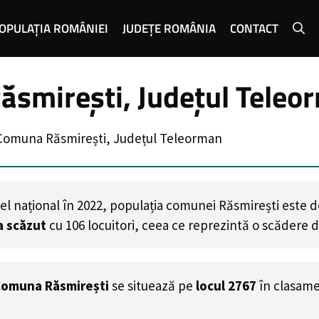
OPULAȚIA ROMÂNIEI
JUDEȚE ROMÂNIA
CONTACT
ăsmirești, Județul Teleo
Comuna Răsmirești, Județul Teleorman
el național în 2022, populația comunei Răsmirești este 
a scăzut
cu
106
locuitori, ceea ce reprezintă o scădere 
omuna Răsmirești
se situează pe
locul 2767
în clasam