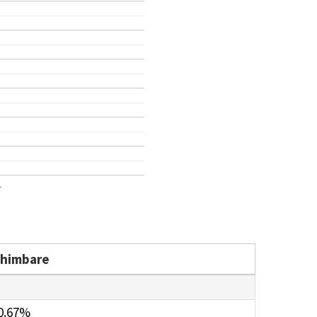
1
chimbare
0.67%