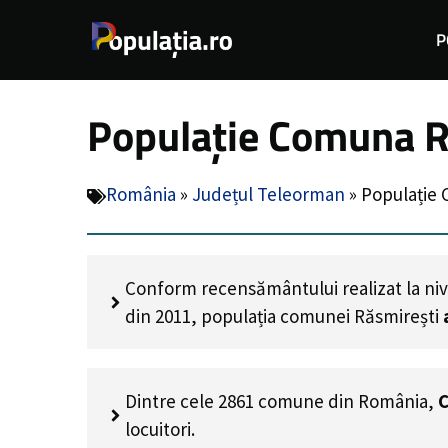
Sari
P
la
conținut
Populație Comuna R
România
»
Județul Teleorman
»
Populație 
Conform recensământului realizat la niv
din 2011, populația comunei Răsmirești
Dintre cele 2861 comune din România,
C
locuitori.