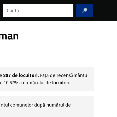
Caută
rman
de
887
de locuitori.
Față de recensământul
de 10.67% a numărului de locuitori
.
entul comunelor după numărul de