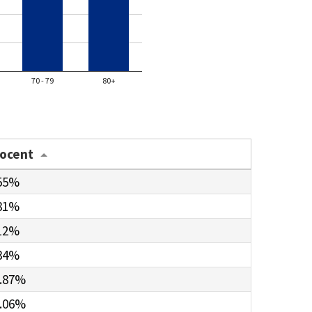
70 - 79
80+
rocent
55%
81%
12%
34%
.87%
.06%