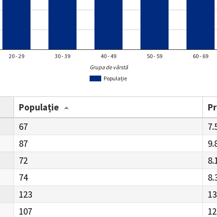
20 - 29
30 - 39
40 - 49
50 - 59
60 - 69
Grupa de vârstă
Populație
Populație
P
67
7.
87
9.
72
8.
74
8.
123
13
107
12