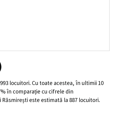
)
993
locuitori. Cu toate acestea, în ultimii 10
67%
în comparație cu cifrele din
 Răsmirești este estimată la
887
locuitori.