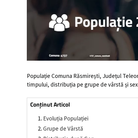
Populație Comuna Răsmirești, Județul Tele
timpului, distribuția pe grupe de vârstă și sex
Conținut Articol
Evoluția Populației
Grupe de Vârstă