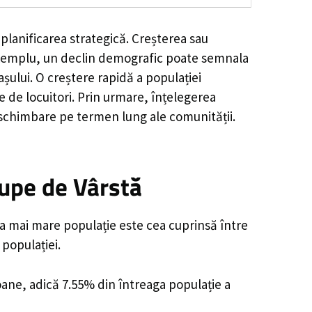
planificarea strategică. Creșterea sau
e exemplu, un declin demografic poate semnala
șului. O creștere rapidă a populației
e de locuitori. Prin urmare, înțelegerea
 schimbare pe termen lung ale comunității.
upe de Vârstă
ea mai mare populație este cea cuprinsă între
 populației.
soane, adică 7.55% din întreaga populație a