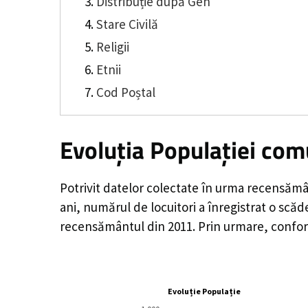
Distribuție după Gen
Stare Civilă
Religii
Etnii
Cod Poștal
Evoluția Populației com
Potrivit datelor colectate în urma recensămâ
ani, numărul de locuitori a înregistrat o
scăd
recensământul din 2011. Prin urmare, conform
Evoluție Populație