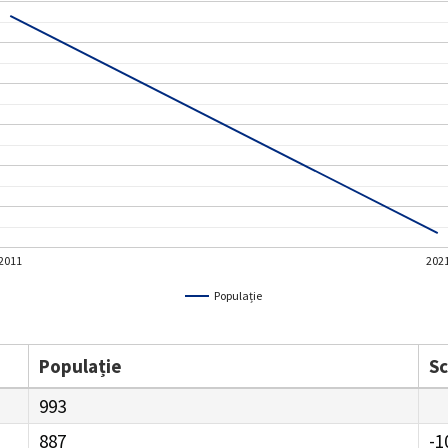
2011
202
Populație
Populație
S
993
887
-1