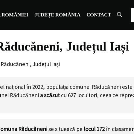
C
 ROMÂNIEI
JUDEȚE ROMÂNIA
CONTACT
ăducăneni, Județul Iași
Răducăneni, Județul Iași
el național în 2022, populația comunei Răducăneni este
munei Răducăneni
a scăzut
cu
627
locuitori, ceea ce repr
omuna Răducăneni
se situează pe
locul 172
în clasamen