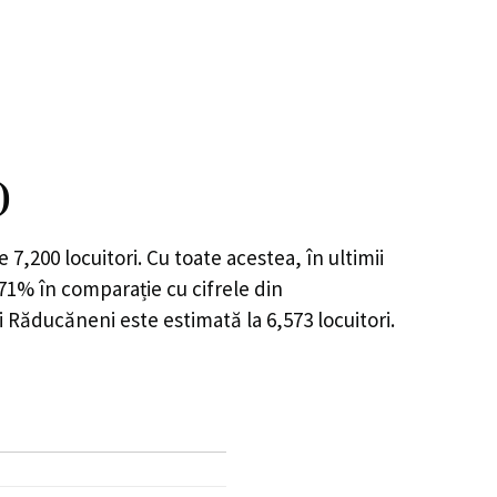
)
de
7,200
locuitori. Cu toate acestea, în ultimii
.71%
în comparație cu cifrele din
ei Răducăneni este estimată la
6,573
locuitori.