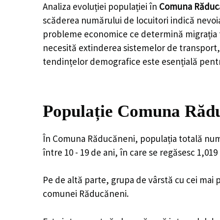
Analiza evoluției populației în
Comuna Răduc
scăderea numărului de locuitori indică nevoia
probleme economice ce determină migrația tine
necesită extinderea sistemelor de transport, 
tendințelor demografice este esențială pentr
Populație Comuna Răduc
În Comuna Răducăneni, populația totală număr
între 10 - 19 de ani, în care se regăsesc 1,01
Pe de altă parte, grupa de vârstă cu cei mai p
comunei Răducăneni.