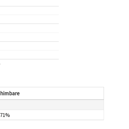
1
chimbare
.71%