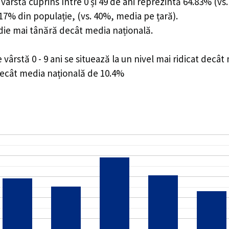
ârstă cuprins între 0 și 49 de ani reprezintă 64.83% (vs.
5.17% din populație, (vs. 40%, media pe țară).
edie mai tânără decât media națională.
rstă 0 - 9 ani se situează la un nivel mai ridicat decât
decât media națională de 10.4%