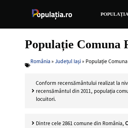
Sari
la
POPULAȚIA
conținut
Populație Comuna R
România
»
Județul Iași
»
Populație Comuna 
Conform recensământului realizat la niv
recensământul din 2011, populația co
locuitori
.
Dintre cele 2861 comune din România,
C