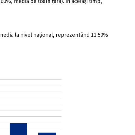
 60%, media pe toată țara). În același timp,
 media la nivel național, reprezentând 11.59%