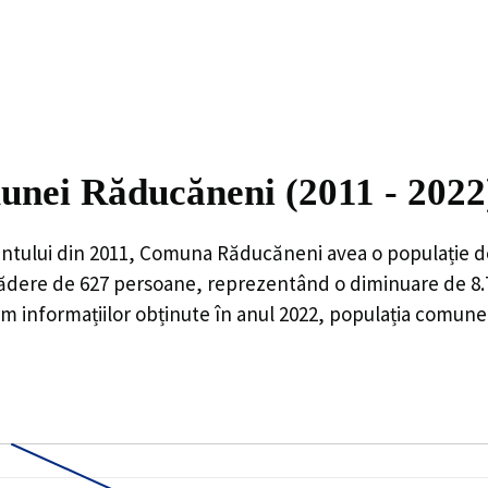
munei Răducăneni (2011 - 2022
ntului din 2011,
Comuna Răducăneni
avea o populație 
ădere de
627
persoane, reprezentând o
diminuare de 8
m informațiilor obținute în anul 2022, populația comun