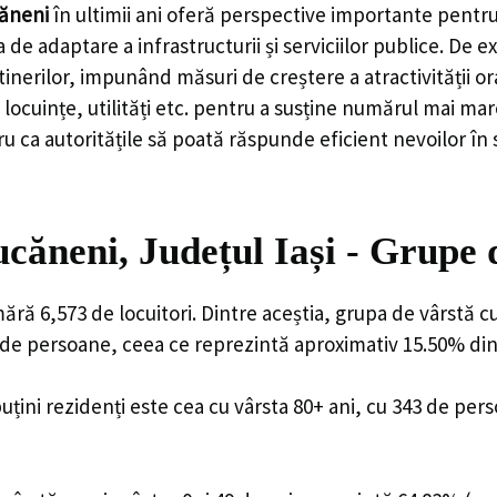
ăneni
în ultimii ani oferă perspective importante pentru
 de adaptare a infrastructurii și serviciilor publice. D
rilor, impunând măsuri de creștere a atractivității ora
locuințe, utilități etc. pentru a susține numărul mai mar
u ca autoritățile să poată răspunde eficient nevoilor în
ăneni, Județul Iași - Grupe 
ă 6,573 de locuitori. Dintre aceștia, grupa de vârstă c
9 de persoane, ceea ce reprezintă aproximativ 15.50% din 
uțini rezidenți este cea cu vârsta 80+ ani, cu 343 de per