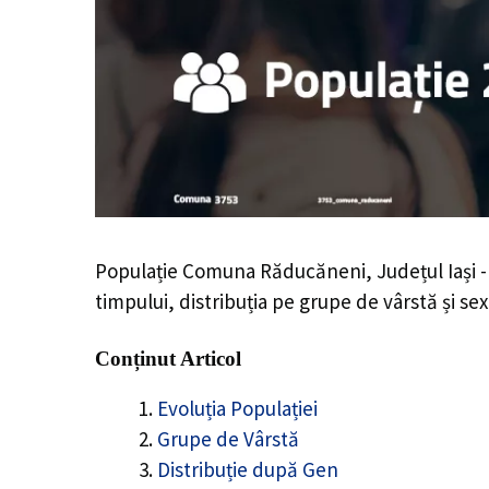
Populație Comuna Răducăneni, Județul Iași 
timpului, distribuția pe grupe de vârstă și sex
Conținut Articol
Evoluția Populației
Grupe de Vârstă
Distribuție după Gen