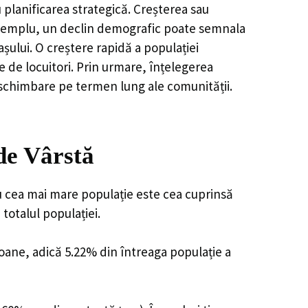
 planificarea strategică. Creșterea sau
e exemplu, un declin demografic poate semnala
șului. O creștere rapidă a populației
e de locuitori. Prin urmare, înțelegerea
 schimbare pe termen lung ale comunității.
de Vârstă
u cea mai mare populație este cea cuprinsă
totalul populației.
soane, adică 5.22% din întreaga populație a