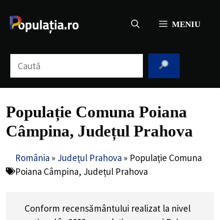
Sari
la
MENIU
conținut
Caută
Populație Comuna Poiana
Câmpina, Județul Prahova
România
»
Județul Prahova
»
Populație Comuna
Poiana Câmpina, Județul Prahova
Conform recensământului realizat la nivel