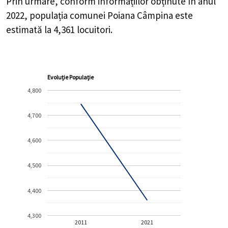
Prin urmare, conform informațiilor obținute în anul
2022, populația comunei Poiana Câmpina este
estimată la
4,361
locuitori.
Evoluție Populație
4,800
4,700
4,600
4,500
4,400
4,300
2011
2021