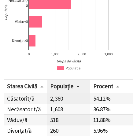
Necăsatorit/
ă
Populație
Văduv/ă
Divorțat/ă
0
1,000
2,000
3,000
Grupa de vârstă
Populație
Starea Civilă
Populație
Procent
Căsatorit/ă
2,360
54.12%
Necăsatorit/ă
1,608
36.87%
Văduv/ă
518
11.88%
Divorțat/ă
260
5.96%