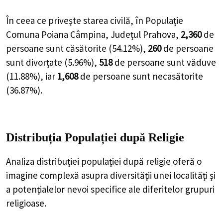
În ceea ce privește starea civilă, în Populație
Comuna Poiana Câmpina, Județul Prahova,
2,360
de
persoane
sunt căsătorite (
54.12%
),
260
de
persoane
sunt divorțate (
5.96%
),
518
de
persoane
sunt văduve
(
11.88%
), iar
1,608
de
persoane
sunt necasătorite
(
36.87%
).
Distribuția Populației
după Religie
Analiza distribuției populației după religie oferă o
imagine complexă asupra diversității unei localități și
a potențialelor nevoi specifice ale diferitelor grupuri
religioase.