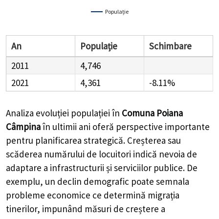
Populație
An
Populație
Schimbare
2011
4,746
2021
4,361
-8.11%
Analiza evoluției populației în
Comuna Poiana
Câmpina
în ultimii ani oferă perspective importante
pentru planificarea strategică. Creșterea sau
scăderea numărului de locuitori indică nevoia de
adaptare a infrastructurii și serviciilor publice. De
exemplu, un declin demografic poate semnala
probleme economice ce determină migrația
tinerilor, impunând măsuri de creștere a