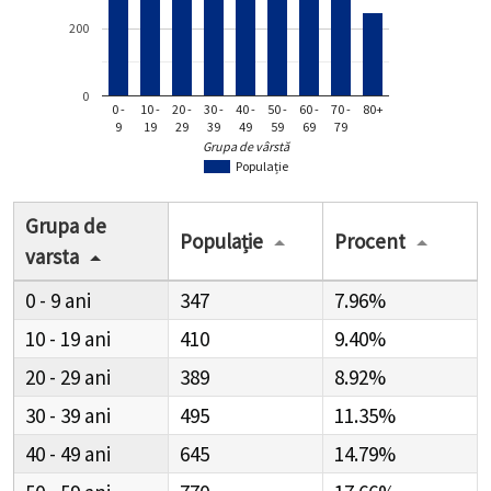
200
0
0 -
10 -
20 -
30 -
40 -
50 -
60 -
70 -
80+
9
19
29
39
49
59
69
79
Grupa de vârstă
Populație
Grupa de
Populație
Procent
varsta
0 - 9
347
7.96%
10 - 19
410
9.40%
20 - 29
389
8.92%
30 - 39
495
11.35%
40 - 49
645
14.79%