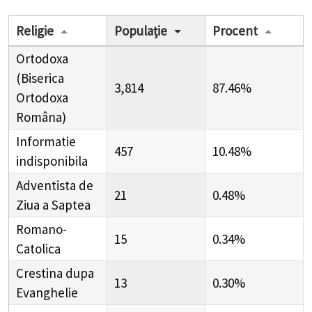
Religie
Populație
Procent
Ortodoxa
(Biserica
3,814
87.46%
Ortodoxa
Româna)
Informatie
457
10.48%
indisponibila
Adventista de
21
0.48%
Ziua a Saptea
Romano-
15
0.34%
Catolica
Crestina dupa
13
0.30%
Evanghelie