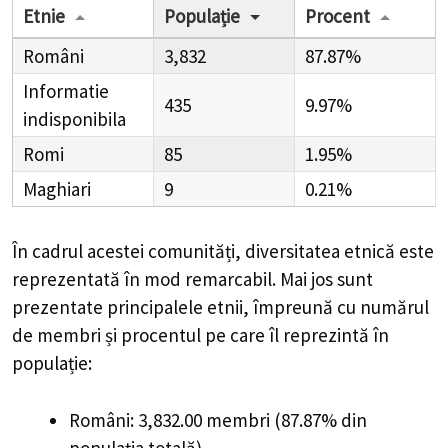
Etnie
Populație
Procent
Români
3,832
87.87%
Informatie
435
9.97%
indisponibila
Romi
85
1.95%
Maghiari
9
0.21%
În cadrul acestei comunități, diversitatea etnică este
reprezentată în mod remarcabil. Mai jos sunt
prezentate principalele etnii, împreună cu numărul
de membri și procentul pe care îl reprezintă în
populație:
Români: 3,832.00 membri (87.87% din
populația totală)