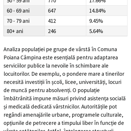
50 - 59
770
17.66%
60 - 69
647
14.84%
70 - 79
412
9.45%
80+
246
5.64%
Analiza populației pe grupe de vârstă în
Comuna
Poiana Câmpina
este esențială pentru adaptarea
serviciilor publice la nevoile în schimbare ale
locuitorilor. De exemplu, o pondere mare a tinerilor
necesită investiții în școli, licee, universități, locuri
de muncă pentru absolvenți. O populație
îmbătrânită impune măsuri privind asistența socială
și medicală dedicată vârstnicilor. Autoritățile pot
regândi amenajările urbane, programele culturale,
opțiunile de petrecere a timpului liber în funcție de
vârsta cetățenilor. Astfel, înțelegerea structurii