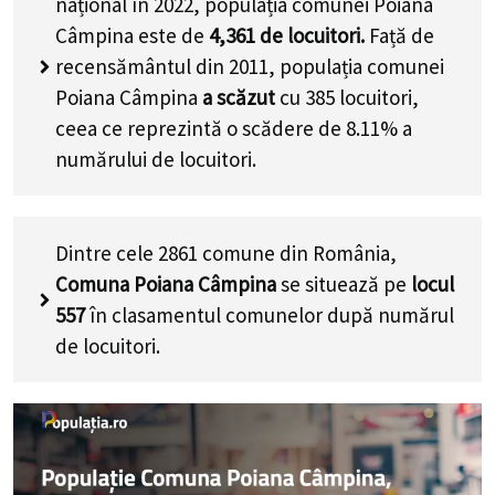
național în 2022, populația comunei Poiana
Câmpina este de
4,361
de locuitori.
Față de
recensământul din 2011, populația comunei
Poiana Câmpina
a scăzut
cu
385
locuitori,
ceea ce reprezintă o scădere de 8.11% a
numărului de locuitori
.
Dintre cele 2861 comune din România,
Comuna Poiana Câmpina
se situează pe
locul
557
în clasamentul comunelor după numărul
de locuitori.