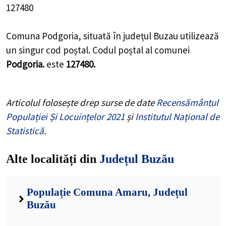
127480
Comuna Podgoria, situată în județul Buzau utilizează
un singur cod poștal. Codul poștal al comunei
Podgoria.
este
127480.
Articolul folosește drep surse de date
Recensământul
Populației Și Locuințelor 2021
și
Institutul Național de
Statistică
.
Alte localități din
Județul Buzău
Populație Comuna Amaru, Județul
Buzău