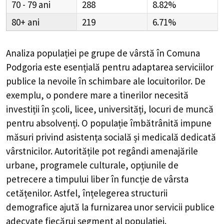
70 - 79
288
8.82%
80+
219
6.71%
Analiza populației pe grupe de vârstă în
Comuna
Podgoria
este esențială pentru adaptarea serviciilor
publice la nevoile în schimbare ale locuitorilor. De
exemplu, o pondere mare a tinerilor necesită
investiții în școli, licee, universități, locuri de muncă
pentru absolvenți. O populație îmbătrânită impune
măsuri privind asistența socială și medicală dedicată
vârstnicilor. Autoritățile pot regândi amenajările
urbane, programele culturale, opțiunile de
petrecere a timpului liber în funcție de vârsta
cetățenilor. Astfel, înțelegerea structurii
demografice ajută la furnizarea unor servicii publice
adecvate fiecărui segment al populației.