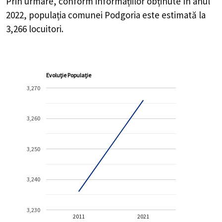
Prin urmare, conform informațiilor obținute în anul
2022, populația comunei Podgoria este estimată la
3,266
locuitori.
Evoluție Populație
3,270
3,260
3,250
3,240
3,230
2011
2021