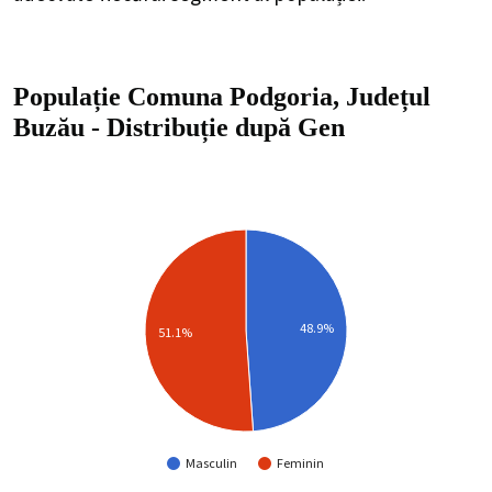
Populație Comuna Podgoria, Județul
Buzău
-
Distribuție
după Gen
48.9%
51.1%
Masculin
Feminin