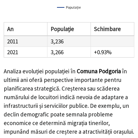
Populație
An
Populație
Schimbare
2011
3,236
2021
3,266
+0.93%
Analiza evoluției populației în
Comuna Podgoria
în
ultimii ani oferă perspective importante pentru
planificarea strategică. Creșterea sau scăderea
numărului de locuitori indică nevoia de adaptare a
infrastructurii și serviciilor publice. De exemplu, un
declin demografic poate semnala probleme
economice ce determină migrația tinerilor,
impunând măsuri de creștere a atractivității orașului.