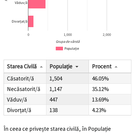
Văduv/ă
Divorțat/ă
0
1,000
2,000
Grupa de vârstă
Populație
Starea Civilă
Populație
Procent
Căsatorit/ă
1,504
46.05%
Necăsatorit/ă
1,147
35.12%
Văduv/ă
447
13.69%
Divorțat/ă
138
4.23%
În ceea ce privește starea civilă, în Populație