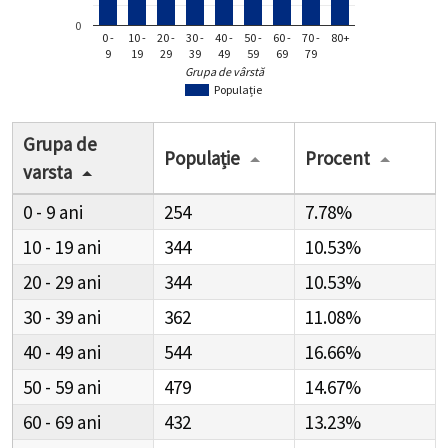
0
0 -
10 -
20 -
30 -
40 -
50 -
60 -
70 -
80+
9
19
29
39
49
59
69
79
Grupa de vârstă
Populație
Grupa de
Populație
Procent
varsta
0 - 9
254
7.78%
10 - 19
344
10.53%
20 - 29
344
10.53%
30 - 39
362
11.08%
40 - 49
544
16.66%
50 - 59
479
14.67%
60 - 69
432
13.23%