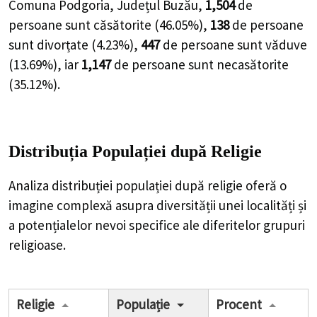
Comuna Podgoria, Județul Buzău,
1,504
de
persoane
sunt căsătorite (
46.05%
),
138
de
persoane
sunt divorțate (
4.23%
),
447
de
persoane
sunt văduve
(
13.69%
), iar
1,147
de
persoane
sunt necasătorite
(
35.12%
).
Distribuția Populației
după Religie
Analiza distribuției populației după religie oferă o
imagine complexă asupra diversității unei localități și
a potențialelor nevoi specifice ale diferitelor grupuri
religioase.
Religie
Populație
Procent