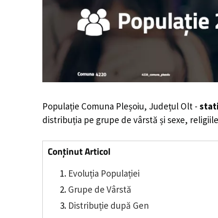
Populație Comuna Pleșoiu, Județul Olt -
stat
distribuția pe grupe de vârstă și sexe, religii
Conținut Articol
Evoluția Populației
Grupe de Vârstă
Distribuție după Gen