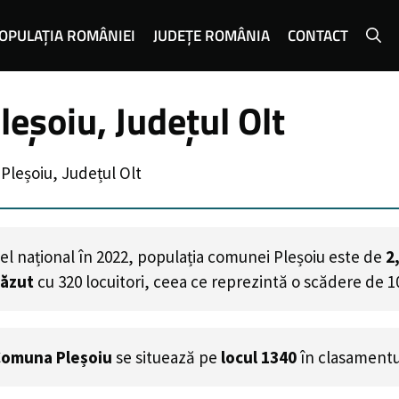
OPULAȚIA ROMÂNIEI
JUDEȚE ROMÂNIA
CONTACT
eșoiu, Județul Olt
Pleșoiu, Județul Olt
el național în 2022, populația comunei Pleșoiu este de
2
căzut
cu
320
locuitori, ceea ce reprezintă o scădere de 1
omuna Pleșoiu
se situează pe
locul 1340
în clasamentu