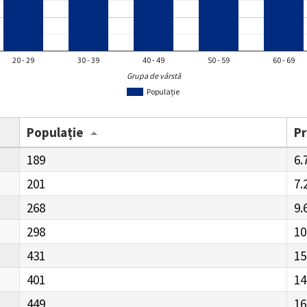
20 - 29
30 - 39
40 - 49
50 - 59
60 - 69
Grupa de vârstă
Populație
Populație
P
189
6.
201
7.
268
9.
298
10
431
15
401
14
449
16