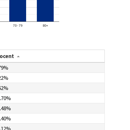
70 - 79
80+
rocent
79%
22%
62%
.70%
.48%
.40%
.12%