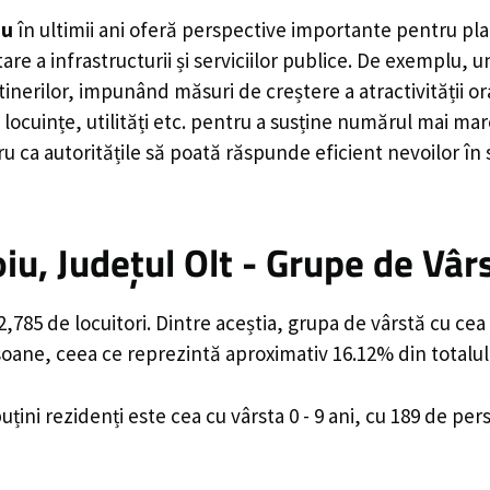
iu
în ultimii ani oferă perspective importante pentru pla
are a infrastructurii și serviciilor publice. De exemplu
rilor, impunând măsuri de creștere a atractivității ora
locuințe, utilități etc. pentru a susține numărul mai mar
u ca autoritățile să poată răspunde eficient nevoilor în
u, Județul Olt - Grupe de Vâr
785 de locuitori. Dintre aceștia, grupa de vârstă cu cea
rsoane, ceea ce reprezintă aproximativ 16.12% din totalul
uțini rezidenți este cea cu vârsta 0 - 9 ani, cu 189 de pe