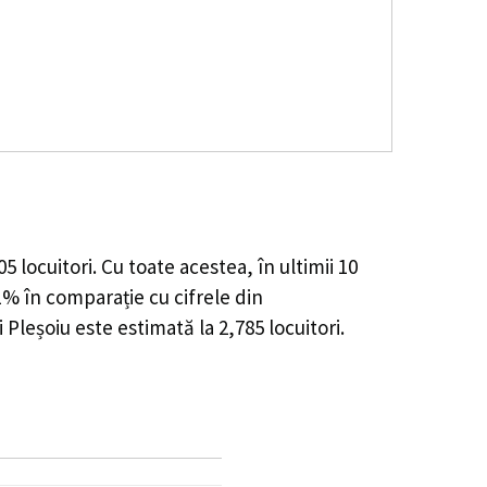
05
locuitori. Cu toate acestea, în ultimii 10
31%
în comparație cu cifrele din
 Pleșoiu este estimată la
2,785
locuitori.