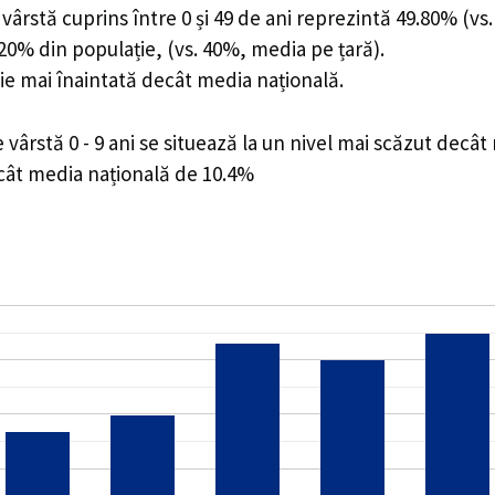
ârstă cuprins între 0 și 49 de ani reprezintă 49.80% (vs.
0.20% din populație, (vs. 40%, media pe țară).
ie mai înaintată decât media națională.
ârstă 0 - 9 ani se situează la un nivel mai scăzut decât
ecât media națională de 10.4%