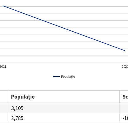
2011
202
Populație
Populație
S
3,105
2,785
-1