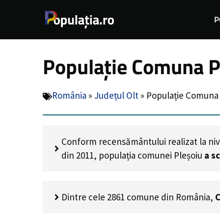
Sari
P
la
conținut
Populație Comuna Pl
România
»
Județul Olt
»
Populație Comuna 
Conform recensământului realizat la niv
din 2011, populația comunei Pleșoiu
a s
Dintre cele 2861 comune din România,
C