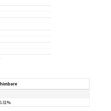
1
chimbare
0.31%