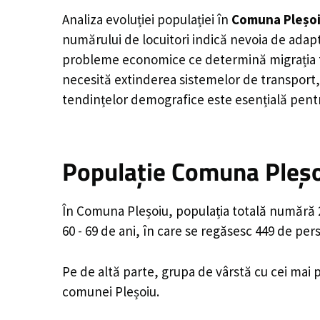
Analiza evoluției populației în
Comuna Pleșo
numărului de locuitori indică nevoia de adapt
probleme economice ce determină migrația tine
necesită extinderea sistemelor de transport, 
tendințelor demografice este esențială pentr
Populație Comuna Pleșoi
În Comuna Pleșoiu, populația totală numără 2,
60 - 69 de ani, în care se regăsesc 449 de pe
Pe de altă parte, grupa de vârstă cu cei mai p
comunei Pleșoiu.