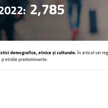
istici demografice, etnice și culturale.
În articol vei re
le și etniile predominante.