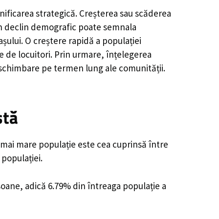
nificarea strategică. Creșterea sau scăderea
, un declin demografic poate semnala
șului. O creștere rapidă a populației
e de locuitori. Prin urmare, înțelegerea
 schimbare pe termen lung ale comunității.
stă
 mai mare populație este cea cuprinsă între
 populației.
rsoane, adică 6.79% din întreaga populație a