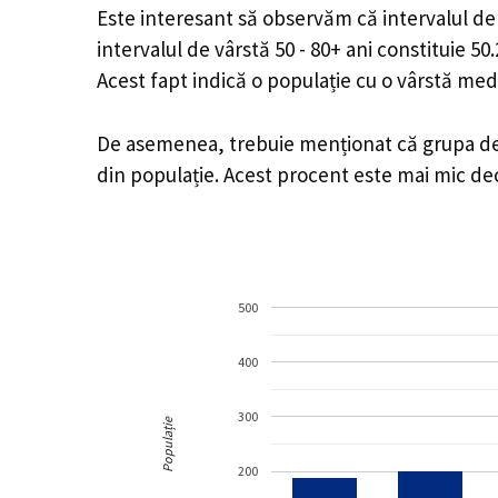
Este interesant să observăm că intervalul de v
intervalul de vârstă 50 - 80+ ani constituie 5
Acest fapt indică o populație cu o vârstă med
De asemenea, trebuie menționat că grupa de v
din populație. Acest procent este mai mic d
500
400
300
Populație
200