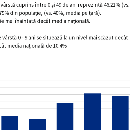
ârstă cuprins între 0 și 49 de ani reprezintă 46.21% (vs.
3.79% din populație, (vs. 40%, media pe țară).
ie mai înaintată decât media națională.
ârstă 0 - 9 ani se situează la un nivel mai scăzut decât
ecât media națională de 10.4%