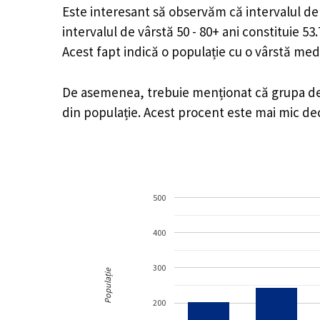
Este interesant să observăm că intervalul de v
intervalul de vârstă 50 - 80+ ani constituie 5
Acest fapt indică o populație cu o vârstă med
De asemenea, trebuie menționat că grupa de v
din populație. Acest procent este mai mic d
500
400
300
Populație
200