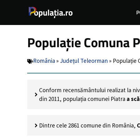
Sari
P
la
conținut
Populație Comuna Pi
România
»
Județul Teleorman
»
Populație 
Conform recensământului realizat la niv
din 2011, populația comunei Piatra
a sc
Dintre cele 2861 comune din România,
C