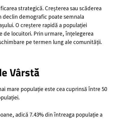
ificarea strategică. Creșterea sau scăderea
, un declin demografic poate semnala
șului. O creștere rapidă a populației
e de locuitori. Prin urmare, înțelegerea
 schimbare pe termen lung ale comunității.
de Vârstă
mai mare populație este cea cuprinsă între 50
pulației.
rsoane, adică 7.43% din întreaga populație a