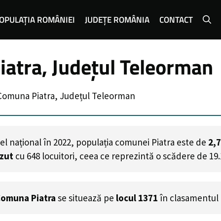
OPULAȚIA ROMÂNIEI
JUDEȚE ROMÂNIA
CONTACT
atra, Județul Teleorman
Comuna Piatra, Județul Teleorman
el național în 2022, populația comunei Piatra este de
2,
ăzut
cu
648
locuitori, ceea ce reprezintă o scădere de 19
omuna Piatra
se situează pe
locul 1371
în clasamentul 