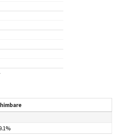
1
chimbare
9.1%