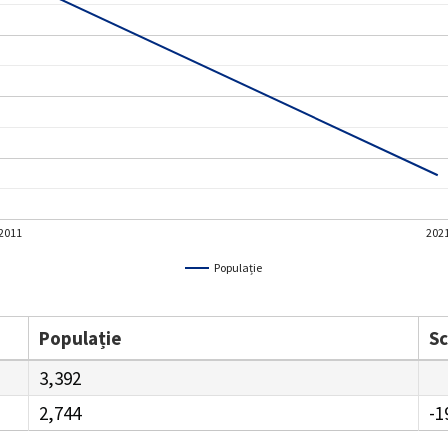
2011
202
Populație
Populație
S
3,392
2,744
-1