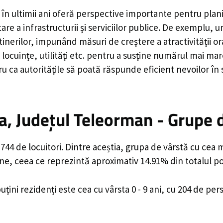
în ultimii ani oferă perspective importante pentru plan
are a infrastructurii și serviciilor publice. De exemplu
rilor, impunând măsuri de creștere a atractivității ora
locuințe, utilități etc. pentru a susține numărul mai mar
u ca autoritățile să poată răspunde eficient nevoilor în
, Județul Teleorman - Grupe 
44 de locuitori. Dintre aceștia, grupa de vârstă cu cea 
ane, ceea ce reprezintă aproximativ 14.91% din totalul po
uțini rezidenți este cea cu vârsta 0 - 9 ani, cu 204 de pe