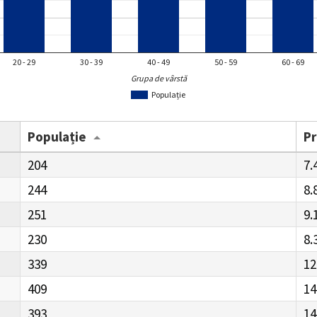
20 - 29
30 - 39
40 - 49
50 - 59
60 - 69
Grupa de vârstă
Populație
Populație
P
204
7.
244
8.
251
9.
230
8.
339
12
409
14
393
14