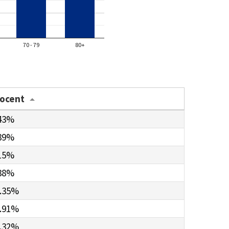
70 - 79
80+
rocent
43%
89%
15%
38%
.35%
.91%
.32%