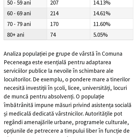
50 - 59
207
14.13%
60 - 69
214
14.61%
70 - 79
170
11.60%
80+
74
5.05%
Analiza populației pe grupe de vârstă în
Comuna
Peceneaga
este esențială pentru adaptarea
serviciilor publice la nevoile în schimbare ale
locuitorilor. De exemplu, o pondere mare a tinerilor
necesită investiții în școli, licee, universități, locuri
de muncă pentru absolvenți. O populație
îmbătrânită impune măsuri privind asistența socială
și medicală dedicată vârstnicilor. Autoritățile pot
regândi amenajările urbane, programele culturale,
opțiunile de petrecere a timpului liber în funcție de