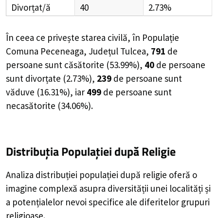
Divorțat/ă
40
2.73%
În ceea ce privește starea civilă, în Populație
Comuna Peceneaga, Județul Tulcea,
791
de
persoane
sunt căsătorite (
53.99%
),
40
de
persoane
sunt divorțate (
2.73%
),
239
de
persoane
sunt
văduve (
16.31%
), iar
499
de
persoane
sunt
necasătorite (
34.06%
).
Distribuția Populației
după Religie
Analiza distribuției populației după religie oferă o
imagine complexă asupra diversității unei localități și
a potențialelor nevoi specifice ale diferitelor grupuri
religioase.