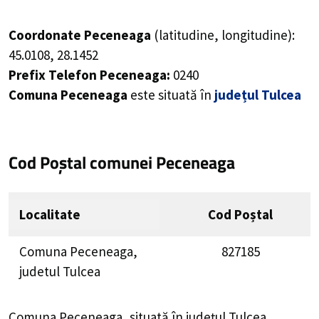
Coordonate Peceneaga
(latitudine, longitudine):
45.0108
,
28.1452
Prefix Telefon Peceneaga:
0240
Comuna Peceneaga
este situată în
județul Tulcea
Cod Poștal comunei Peceneaga
Localitate
Cod Poștal
Comuna Peceneaga,
827185
judetul Tulcea
Comuna Peceneaga, situată în județul Tulcea