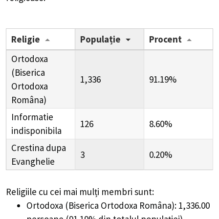
Religie
Populație
Procent
Ortodoxa
(Biserica
1,336
91.19%
Ortodoxa
Româna)
Informatie
126
8.60%
indisponibila
Crestina dupa
3
0.20%
Evanghelie
Religiile cu cei mai mulți membri sunt:
Ortodoxa (Biserica Ortodoxa Româna): 1,336.00
persoane (91.19% din totalul populației)