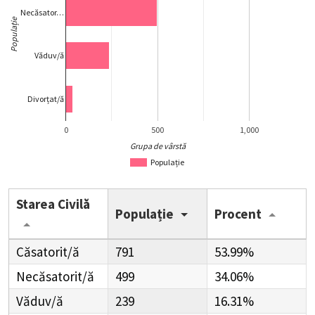
Necăsator…
Populație
Văduv/ă
Divorțat/ă
0
500
1,000
Grupa de vârstă
Populație
Starea Civilă
Populație
Procent
Căsatorit/ă
791
53.99%
Necăsatorit/ă
499
34.06%
Văduv/ă
239
16.31%