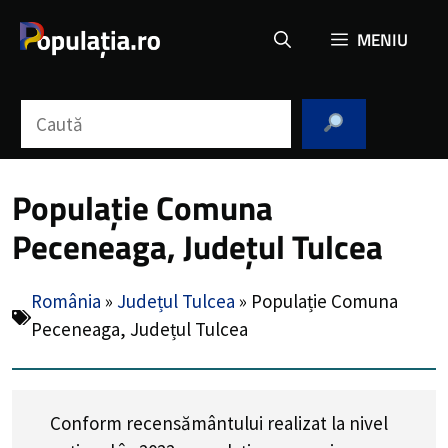
Sari
MENIU
la
conținut
Caută
Populație Comuna
Peceneaga, Județul Tulcea
România
»
Județul Tulcea
»
Populație Comuna
Peceneaga, Județul Tulcea
Conform recensământului realizat la nivel