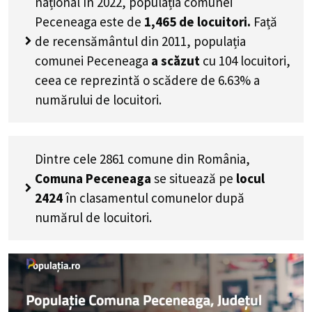
național în 2022, populația comunei
Peceneaga este de
1,465
de locuitori.
Față
de recensământul din 2011, populația
comunei Peceneaga
a scăzut
cu
104
locuitori,
ceea ce reprezintă o scădere de 6.63% a
numărului de locuitori
.
Dintre cele 2861 comune din România,
Comuna Peceneaga
se situează pe
locul
2424
în clasamentul comunelor după
numărul de locuitori.