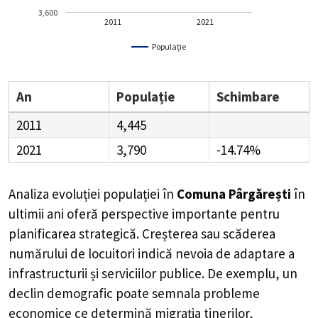
3,600
2011
2021
Populație
An
Populație
Schimbare
2011
4,445
2021
3,790
-14.74%
Analiza evoluției populației în
Comuna Pârgărești
în
ultimii ani oferă perspective importante pentru
planificarea strategică. Creșterea sau scăderea
numărului de locuitori indică nevoia de adaptare a
infrastructurii și serviciilor publice. De exemplu, un
declin demografic poate semnala probleme
economice ce determină migrația tinerilor,