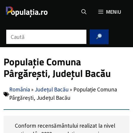
Sari
MENIU
la
conținut
Caută
Populație Comuna
Pârgărești, Județul Bacău
România
»
Județul Bacău
»
Populație Comuna
Pârgărești, Județul Bacău
Conform recensământului realizat la nivel