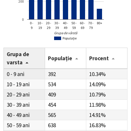
200
0
0 -
10 -
20 -
30 -
40 -
50 -
60 -
70 -
80+
9
19
29
39
49
59
69
79
Grupa de vârstă
Populație
Grupa de
Populație
Procent
varsta
0 - 9
392
10.34%
10 - 19
534
14.09%
20 - 29
409
10.79%
30 - 39
454
11.98%
40 - 49
565
14.91%
50 - 59
638
16.83%