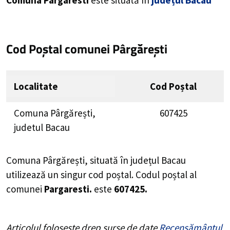
Comuna Pargaresti
este situată în
județul Bacău
Cod Poștal comunei Pârgărești
Localitate
Cod Poștal
Comuna Pârgărești,
607425
judetul Bacau
Comuna Pârgărești, situată în județul Bacau
utilizează un singur cod poștal. Codul poștal al
comunei
Pargaresti.
este
607425.
Articolul folosește drep surse de date
Recensământul