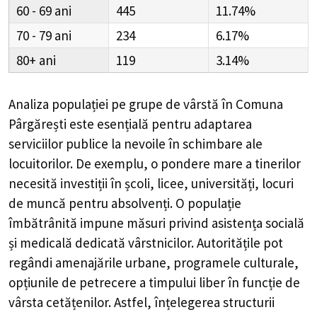
60 - 69
445
11.74%
70 - 79
234
6.17%
80+
119
3.14%
Analiza populației pe grupe de vârstă în
Comuna
Pârgărești
este esențială pentru adaptarea
serviciilor publice la nevoile în schimbare ale
locuitorilor. De exemplu, o pondere mare a tinerilor
necesită investiții în școli, licee, universități, locuri
de muncă pentru absolvenți. O populație
îmbătrânită impune măsuri privind asistența socială
și medicală dedicată vârstnicilor. Autoritățile pot
regândi amenajările urbane, programele culturale,
opțiunile de petrecere a timpului liber în funcție de
vârsta cetățenilor. Astfel, înțelegerea structurii