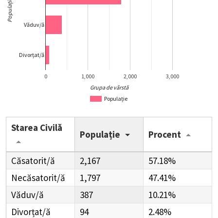
Populație
Văduv/ă
Divorțat/ă
0
1,000
2,000
3,000
Grupa de vârstă
Populație
Starea Civilă
Populație
Procent
Căsatorit/ă
2,167
57.18%
Necăsatorit/ă
1,797
47.41%
Văduv/ă
387
10.21%
Divorțat/ă
94
2.48%