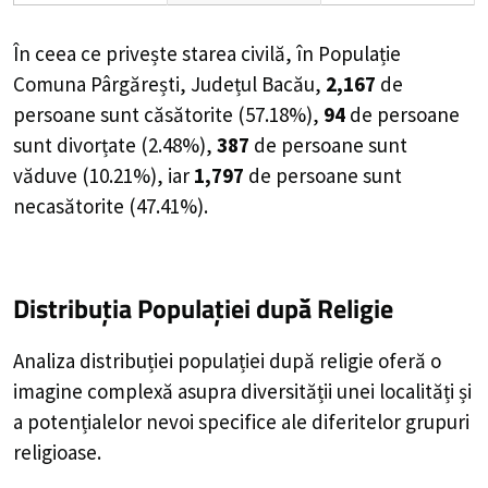
În ceea ce privește starea civilă, în Populație
Comuna Pârgărești, Județul Bacău,
2,167
de
persoane
sunt căsătorite (
57.18%
),
94
de
persoane
sunt divorțate (
2.48%
),
387
de
persoane
sunt
văduve (
10.21%
), iar
1,797
de
persoane
sunt
necasătorite (
47.41%
).
Distribuția Populației
după Religie
Analiza distribuției populației după religie oferă o
imagine complexă asupra diversității unei localități și
a potențialelor nevoi specifice ale diferitelor grupuri
religioase.