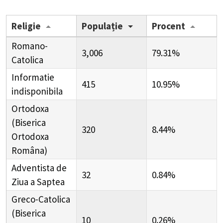
Religie
Populație
Procent
Romano-
3,006
79.31%
Catolica
Informatie
415
10.95%
indisponibila
Ortodoxa
(Biserica
320
8.44%
Ortodoxa
Româna)
Adventista de
32
0.84%
Ziua a Saptea
Greco-Catolica
(Biserica
10
0.26%