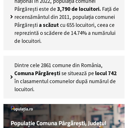
național în 2022, populația comunei
Pârgărești este de
3,790
de locuitori.
Față de
recensământul din 2011, populația comunei
Pârgărești
a scăzut
cu
655
locuitori, ceea ce
reprezintă o scădere de 14.74% a numărului
de locuitori
.
Dintre cele 2861 comune din România,
Comuna Pârgărești
se situează pe
locul 742
în clasamentul comunelor după numărul de
locuitori.