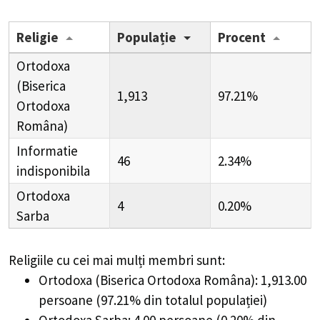
Religie
Populație
Procent
Ortodoxa
(Biserica
1,913
97.21%
Ortodoxa
Româna)
Informatie
46
2.34%
indisponibila
Ortodoxa
4
0.20%
Sarba
Religiile cu cei mai mulți membri sunt:
Ortodoxa (Biserica Ortodoxa Româna): 1,913.00
persoane (97.21% din totalul populației)
Ortodoxa Sarba: 4.00 persoane (0.20% din