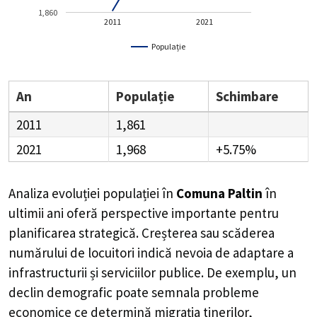
1,860
2011
2021
Populație
An
Populație
Schimbare
2011
1,861
2021
1,968
+5.75%
Analiza evoluției populației în
Comuna Paltin
în
ultimii ani oferă perspective importante pentru
planificarea strategică. Creșterea sau scăderea
numărului de locuitori indică nevoia de adaptare a
infrastructurii și serviciilor publice. De exemplu, un
declin demografic poate semnala probleme
economice ce determină migrația tinerilor,