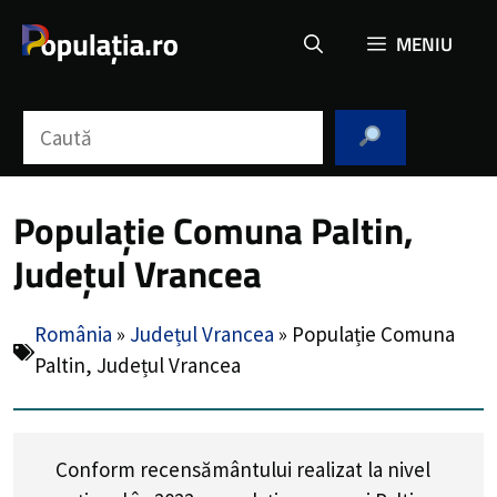
Sari
MENIU
la
conținut
Caută
Populație Comuna Paltin,
Județul Vrancea
România
»
Județul Vrancea
»
Populație Comuna
Paltin, Județul Vrancea
Conform recensământului realizat la nivel