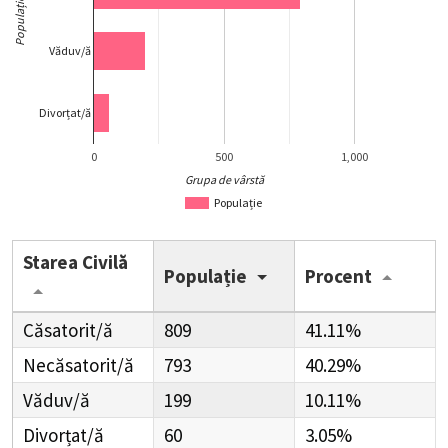
Populație
Văduv/ă
Divorțat/ă
0
500
1,000
Grupa de vârstă
Populație
Starea Civilă
Populație
Procent
Căsatorit/ă
809
41.11%
Necăsatorit/ă
793
40.29%
Văduv/ă
199
10.11%
Divorțat/ă
60
3.05%