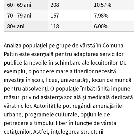
60 - 69
208
10.57%
70 - 79
157
7.98%
80+
118
6.00%
Analiza populației pe grupe de vârstă în
Comuna
Paltin
este esențială pentru adaptarea serviciilor
publice la nevoile în schimbare ale locuitorilor. De
exemplu, o pondere mare a tinerilor necesită
investiții în școli, licee, universități, locuri de muncă
pentru absolvenți. O populație îmbătrânită impune
măsuri privind asistența socială și medicală dedicată
vârstnicilor. Autoritățile pot regândi amenajările
urbane, programele culturale, opțiunile de
petrecere a timpului liber în funcție de vârsta
cetățenilor. Astfel, înțelegerea structurii