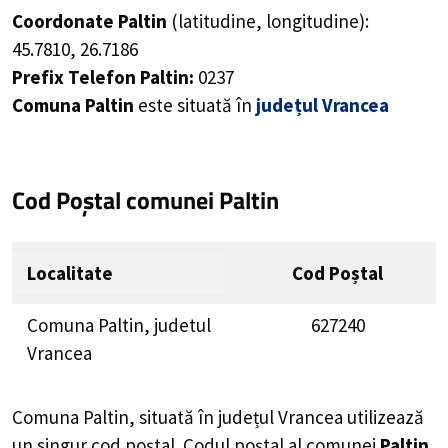
Coordonate Paltin
(latitudine, longitudine):
45.7810
,
26.7186
Prefix Telefon Paltin:
0237
Comuna Paltin
este situată în
județul Vrancea
Cod Poștal comunei Paltin
Localitate
Cod Poștal
Comuna Paltin, judetul
627240
Vrancea
Comuna Paltin, situată în județul Vrancea utilizează
un singur cod poștal. Codul poștal al comunei
Paltin.