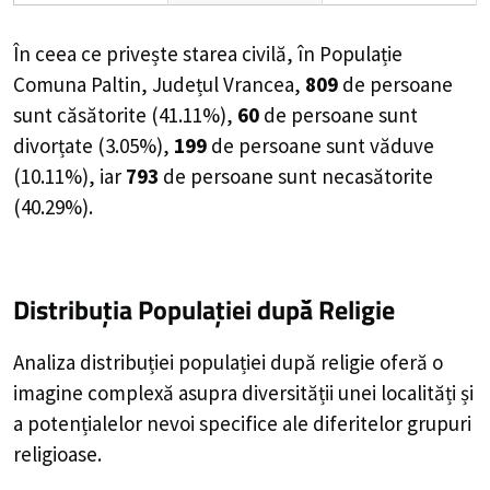
În ceea ce privește starea civilă, în Populație
Comuna Paltin, Județul Vrancea,
809
de
persoane
sunt căsătorite (
41.11%
),
60
de
persoane
sunt
divorțate (
3.05%
),
199
de
persoane
sunt văduve
(
10.11%
), iar
793
de
persoane
sunt necasătorite
(
40.29%
).
Distribuția Populației
după Religie
Analiza distribuției populației după religie oferă o
imagine complexă asupra diversității unei localități și
a potențialelor nevoi specifice ale diferitelor grupuri
religioase.