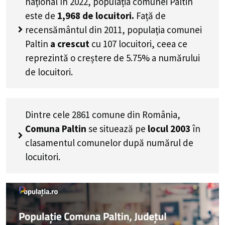
național în 2022, populația comunei Paltin
este de
1,968
de locuitori.
Față de
recensământul din 2011, populația comunei
Paltin
a crescut
cu
107
locuitori, ceea ce
reprezintă o creștere de 5.75% a numărului
de locuitori
.
Dintre cele 2861 comune din România,
Comuna Paltin
se situează pe
locul 2003
în
clasamentul comunelor după numărul de
locuitori.