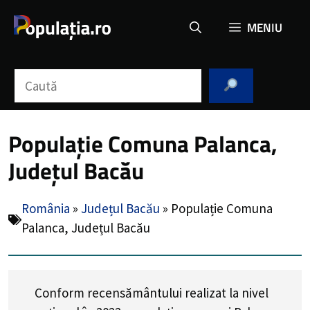
Sari
MENIU
la
conținut
Caută
Populație Comuna Palanca,
Județul Bacău
România
»
Județul Bacău
»
Populație Comuna
Palanca, Județul Bacău
Conform recensământului realizat la nivel