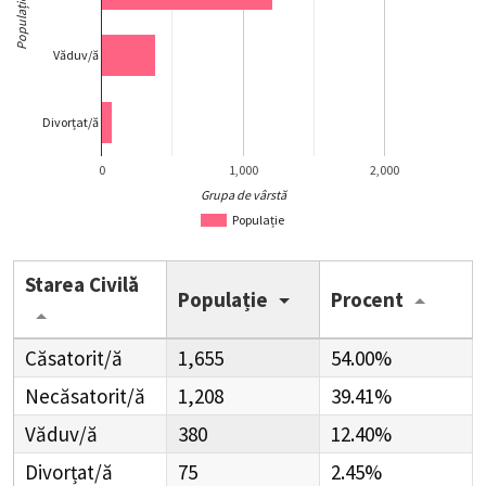
Populație
Văduv/ă
Divorțat/ă
0
1,000
2,000
Grupa de vârstă
Populație
Starea Civilă
Populație
Procent
Căsatorit/ă
1,655
54.00%
Necăsatorit/ă
1,208
39.41%
Văduv/ă
380
12.40%
Divorțat/ă
75
2.45%