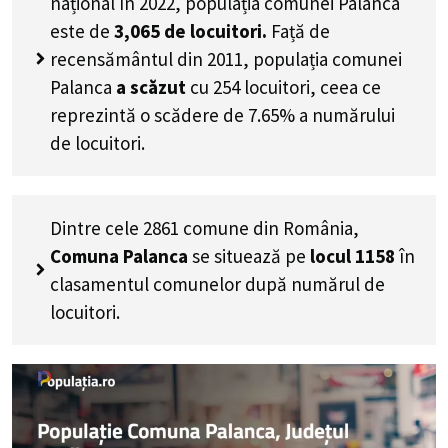
național în 2022, populația comunei Palanca
este de
3,065
de locuitori.
Față de
recensământul din 2011, populația comunei
Palanca
a scăzut
cu
254
locuitori, ceea ce
reprezintă o scădere de 7.65% a numărului
de locuitori
.
Dintre cele 2861 comune din România,
Comuna Palanca
se situează pe
locul 1158
în
clasamentul comunelor după numărul de
locuitori.