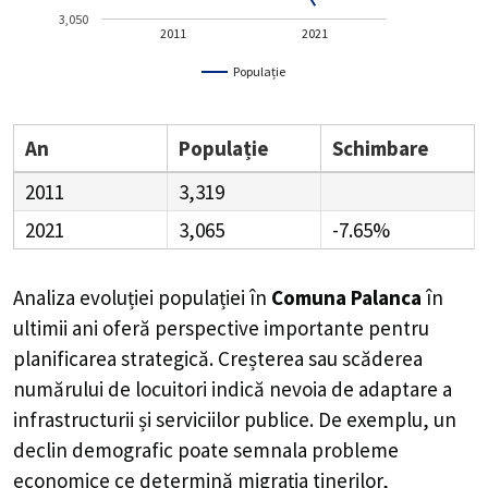
3,050
2011
2021
Populație
An
Populație
Schimbare
2011
3,319
2021
3,065
-7.65%
Analiza evoluției populației în
Comuna Palanca
în
ultimii ani oferă perspective importante pentru
planificarea strategică. Creșterea sau scăderea
numărului de locuitori indică nevoia de adaptare a
infrastructurii și serviciilor publice. De exemplu, un
declin demografic poate semnala probleme
economice ce determină migrația tinerilor,