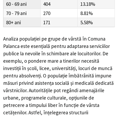
60 - 69
404
13.18%
70 - 79
270
8.81%
80+
171
5.58%
Analiza populației pe grupe de vârstă în
Comuna
Palanca
este esențială pentru adaptarea serviciilor
publice la nevoile în schimbare ale locuitorilor. De
exemplu, o pondere mare a tinerilor necesită
investiții în școli, licee, universități, locuri de muncă
pentru absolvenți. O populație îmbătrânită impune
măsuri privind asistența socială și medicală dedicată
vârstnicilor. Autoritățile pot regândi amenajările
urbane, programele culturale, opțiunile de
petrecere a timpului liber în funcție de vârsta
cetățenilor. Astfel, înțelegerea structurii