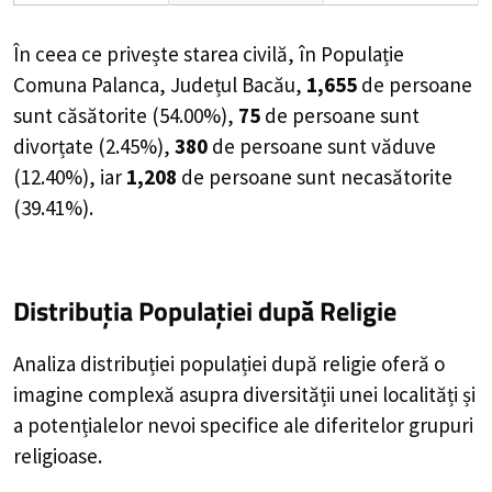
În ceea ce privește starea civilă, în Populație
Comuna Palanca, Județul Bacău,
1,655
de
persoane
sunt căsătorite (
54.00%
),
75
de
persoane
sunt
divorțate (
2.45%
),
380
de
persoane
sunt văduve
(
12.40%
), iar
1,208
de
persoane
sunt necasătorite
(
39.41%
).
Distribuția Populației
după Religie
Analiza distribuției populației după religie oferă o
imagine complexă asupra diversității unei localități și
a potențialelor nevoi specifice ale diferitelor grupuri
religioase.