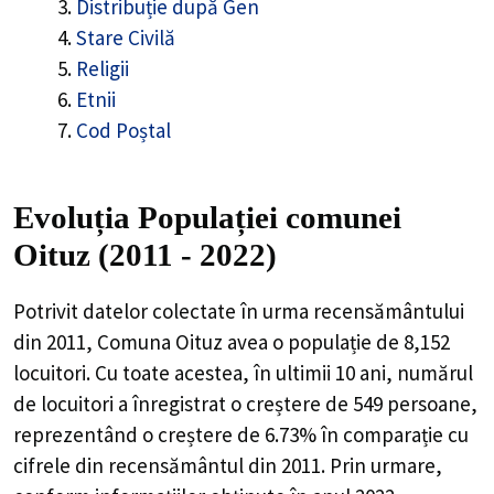
Distribuție după Gen
Stare Civilă
Religii
Etnii
Cod Poștal
Evoluția Populației comunei
Oituz (2011 - 2022)
Potrivit datelor colectate în urma recensământului
din 2011,
Comuna Oituz
avea o populație de
8,152
locuitori. Cu toate acestea, în ultimii 10 ani, numărul
de locuitori a înregistrat o
creștere de
549
persoane,
reprezentând o
creștere de 6.73%
în comparație cu
cifrele din recensământul din 2011. Prin urmare,