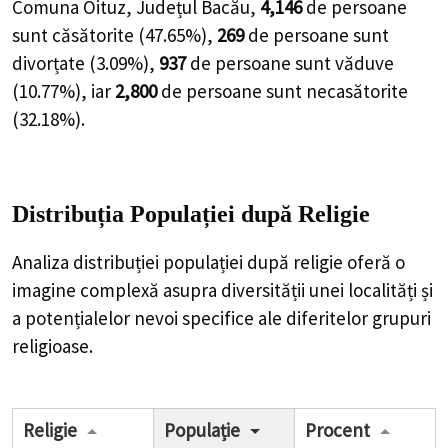
Comuna Oituz, Județul Bacău,
4,146
de
persoane
sunt căsătorite (
47.65%
),
269
de
persoane
sunt
divorțate (
3.09%
),
937
de
persoane
sunt văduve
(
10.77%
), iar
2,800
de
persoane
sunt necasătorite
(
32.18%
).
Distribuția Populației
după Religie
Analiza distribuției populației după religie oferă o
imagine complexă asupra diversității unei localități și
a potențialelor nevoi specifice ale diferitelor grupuri
religioase.
Religie
Populație
Procent