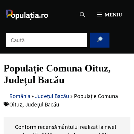
Sari
la
MENIU
conținut
Caută
Populație Comuna Oituz,
Județul Bacău
România
»
Județul Bacău
»
Populație Comuna
Oituz, Județul Bacău
Conform recensământului realizat la nivel