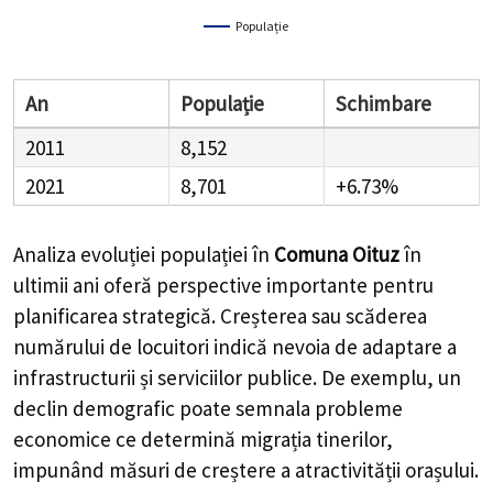
Populație
An
Populație
Schimbare
2011
8,152
2021
8,701
+6.73%
Analiza evoluției populației în
Comuna Oituz
în
ultimii ani oferă perspective importante pentru
planificarea strategică. Creșterea sau scăderea
numărului de locuitori indică nevoia de adaptare a
infrastructurii și serviciilor publice. De exemplu, un
declin demografic poate semnala probleme
economice ce determină migrația tinerilor,
impunând măsuri de creștere a atractivității orașului.