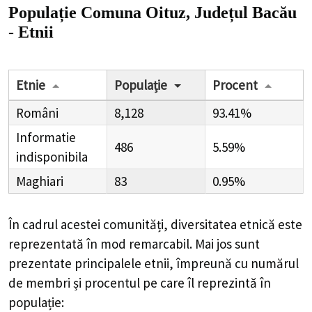
Populație Comuna Oituz, Județul Bacău
- Etnii
Etnie
Populație
Procent
Români
8,128
93.41%
Informatie
486
5.59%
indisponibila
Maghiari
83
0.95%
În cadrul acestei comunități, diversitatea etnică este
reprezentată în mod remarcabil. Mai jos sunt
prezentate principalele etnii, împreună cu numărul
de membri și procentul pe care îl reprezintă în
populație: