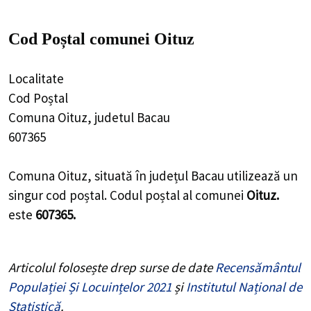
Cod Poștal comunei Oituz
Localitate
Cod Poștal
Comuna Oituz, judetul Bacau
607365
Comuna Oituz, situată în județul Bacau utilizează un
singur cod poștal. Codul poștal al comunei
Oituz.
este
607365.
Articolul folosește drep surse de date
Recensământul
Populației Și Locuințelor 2021
și
Institutul Național de
Statistică
.