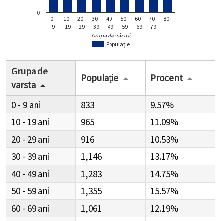
0
0 -
10 -
20 -
30 -
40 -
50 -
60 -
70 -
80+
9
19
29
39
49
59
69
79
Grupa de vârstă
Populație
Grupa de
Populație
Procent
varsta
0 - 9
833
9.57%
10 - 19
965
11.09%
20 - 29
916
10.53%
30 - 39
1,146
13.17%
40 - 49
1,283
14.75%
50 - 59
1,355
15.57%
60 - 69
1,061
12.19%