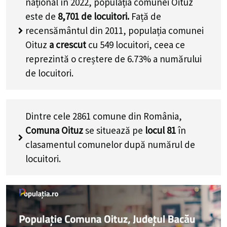
național în 2022, populația comunei Oituz
este de
8,701
de locuitori.
Față de
recensământul din 2011, populația comunei
Oituz
a crescut
cu
549
locuitori, ceea ce
reprezintă o creștere de 6.73% a numărului
de locuitori
.
Dintre cele 2861 comune din România,
Comuna Oituz
se situează pe
locul 81
în
clasamentul comunelor după numărul de
locuitori.