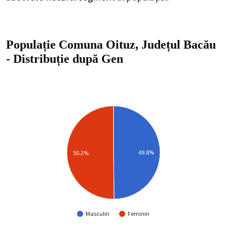
Populație Comuna Oituz, Județul Bacău
-
Distribuție
după Gen
49.8%
50.2%
Masculin
Feminin