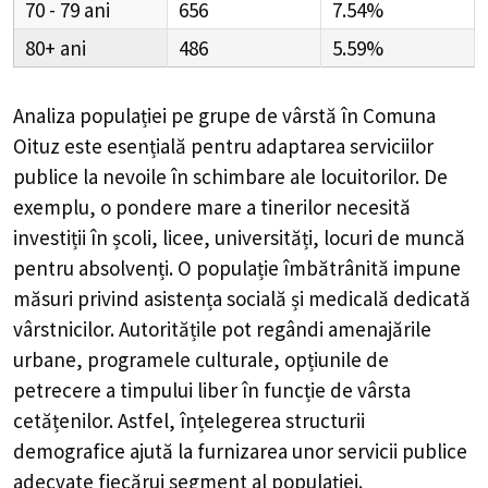
70 - 79
656
7.54%
80+
486
5.59%
Analiza populației pe grupe de vârstă în
Comuna
Oituz
este esențială pentru adaptarea serviciilor
publice la nevoile în schimbare ale locuitorilor. De
exemplu, o pondere mare a tinerilor necesită
investiții în școli, licee, universități, locuri de muncă
pentru absolvenți. O populație îmbătrânită impune
măsuri privind asistența socială și medicală dedicată
vârstnicilor. Autoritățile pot regândi amenajările
urbane, programele culturale, opțiunile de
petrecere a timpului liber în funcție de vârsta
cetățenilor. Astfel, înțelegerea structurii
demografice ajută la furnizarea unor servicii publice
adecvate fiecărui segment al populației.