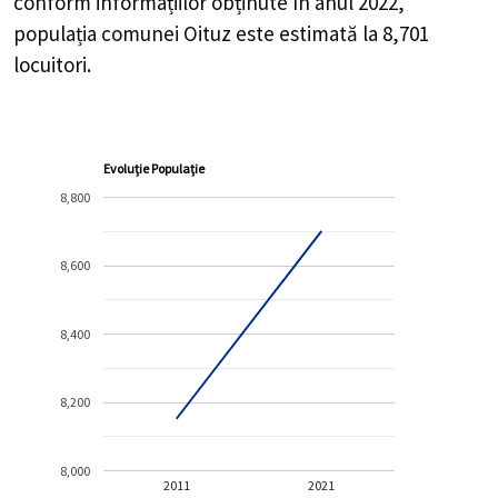
conform informațiilor obținute în anul 2022,
populația comunei Oituz este estimată la
8,701
locuitori.
Evoluție Populație
8,800
8,600
8,400
8,200
8,000
2011
2021