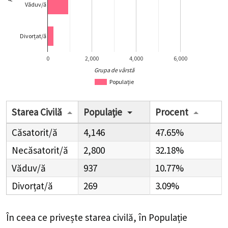
Văduv/ă
Divorțat/ă
0
2,000
4,000
6,000
Grupa de vârstă
Populație
Starea Civilă
Populație
Procent
Căsatorit/ă
4,146
47.65%
Necăsatorit/ă
2,800
32.18%
Văduv/ă
937
10.77%
Divorțat/ă
269
3.09%
În ceea ce privește starea civilă, în Populație