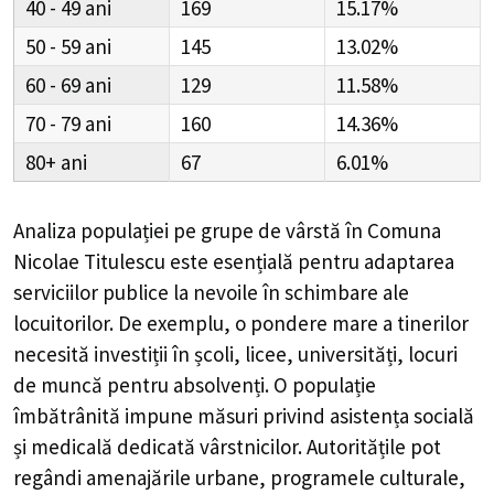
40 - 49
169
15.17%
50 - 59
145
13.02%
60 - 69
129
11.58%
70 - 79
160
14.36%
80+
67
6.01%
Analiza populației pe grupe de vârstă în
Comuna
Nicolae Titulescu
este esențială pentru adaptarea
serviciilor publice la nevoile în schimbare ale
locuitorilor. De exemplu, o pondere mare a tinerilor
necesită investiții în școli, licee, universități, locuri
de muncă pentru absolvenți. O populație
îmbătrânită impune măsuri privind asistența socială
și medicală dedicată vârstnicilor. Autoritățile pot
regândi amenajările urbane, programele culturale,