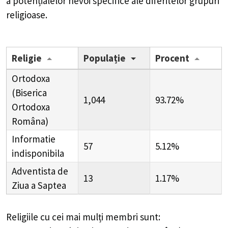
a potențialelor nevoi specifice ale diferitelor grupuri
religioase.
Religie
Populație
Procent
Ortodoxa
(Biserica
1,044
93.72%
Ortodoxa
Româna)
Informatie
57
5.12%
indisponibila
Adventista de
13
1.17%
Ziua a Saptea
Religiile cu cei mai mulți membri sunt: