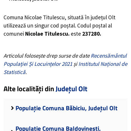
Comuna Nicolae Titulescu, situată în județul Olt
utilizează un singur cod poștal. Codul poștal al
comunei
Nicolae Titulescu.
este
237280.
Articolul folosește drep surse de date
Recensământul
Populației Și Locuințelor 2021
și
Institutul Național de
Statistică
.
Alte localități din
Județul Olt
Populație Comuna Băbiciu, Județul Olt
Populație Comuna Baldovinești,