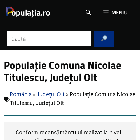
Sari
MENIU
la
conținut
Caută
Populație Comuna Nicolae
Titulescu, Județul Olt
România
»
Județul Olt
»
Populație Comuna Nicolae
Titulescu, Județul Olt
Conform recensământului realizat la nivel