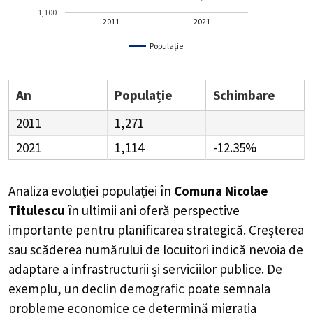
1,100
2011
2021
Populație
An
Populație
Schimbare
2011
1,271
2021
1,114
-12.35%
Analiza evoluției populației în
Comuna Nicolae
Titulescu
în ultimii ani oferă perspective
importante pentru planificarea strategică. Creșterea
sau scăderea numărului de locuitori indică nevoia de
adaptare a infrastructurii și serviciilor publice. De
exemplu, un declin demografic poate semnala
probleme economice ce determină migrația