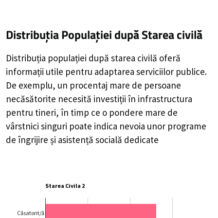
Distribuția Populației
după Starea civilă
Distribuția populației după starea civilă oferă
informații utile pentru adaptarea serviciilor publice.
De exemplu, un procentaj mare de persoane
necăsătorite necesită investiții în infrastructura
pentru tineri, în timp ce o pondere mare de
vârstnici singuri poate indica nevoia unor programe
de îngrijire și asistență socială dedicate
Starea Civila 2
Căsatorit/ă