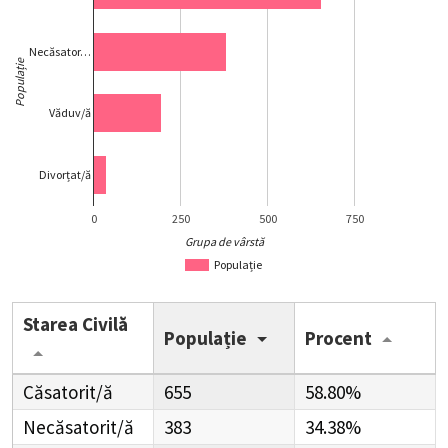
Necăsator…
Populație
Văduv/ă
Divorțat/ă
0
250
500
750
Grupa de vârstă
Populație
Starea Civilă
Populație
Procent
Căsatorit/ă
655
58.80%
Necăsatorit/ă
383
34.38%