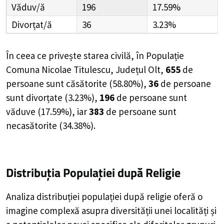
Văduv/ă
196
17.59%
Divorțat/ă
36
3.23%
În ceea ce privește starea civilă, în Populație
Comuna Nicolae Titulescu, Județul Olt,
655
de
persoane
sunt căsătorite (
58.80%
),
36
de
persoane
sunt divorțate (
3.23%
),
196
de
persoane
sunt
văduve (
17.59%
), iar
383
de
persoane
sunt
necasătorite (
34.38%
).
Distribuția Populației
după Religie
Analiza distribuției populației după religie oferă o
imagine complexă asupra diversității unei localități și