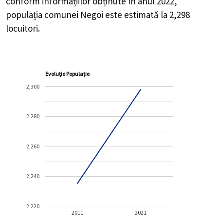
conform informațiilor obținute în anul 2022,
populația comunei Negoi este estimată la
2,298
locuitori.
Evoluție Populație
2,300
2,280
2,260
2,240
2,220
2011
2021