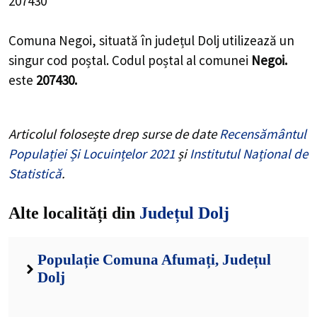
207430
Comuna Negoi, situată în județul Dolj utilizează un
singur cod poștal. Codul poștal al comunei
Negoi.
este
207430.
Articolul folosește drep surse de date
Recensământul
Populației Și Locuințelor 2021
și
Institutul Național de
Statistică
.
Alte localități din
Județul Dolj
Populație Comuna Afumați, Județul
Dolj