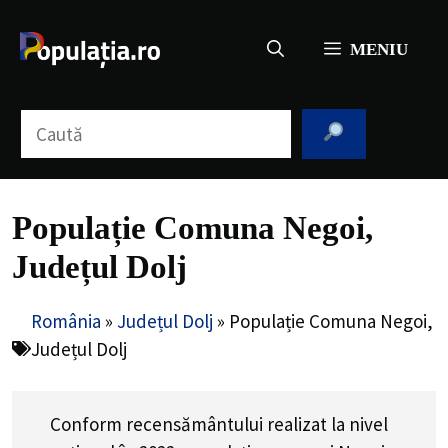
Sari
la
MENIU
conținut
Caută
Populație Comuna Negoi,
Județul Dolj
România
»
Județul Dolj
»
Populație Comuna Negoi,
Județul Dolj
Conform recensământului realizat la nivel