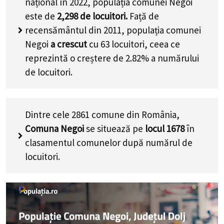
național în 2022, populația comunei Negoi
este de
2,298
de locuitori.
Față de
recensământul din 2011, populația comunei
Negoi
a crescut
cu
63
locuitori, ceea ce
reprezintă o creștere de 2.82% a numărului
de locuitori
.
Dintre cele 2861 comune din România,
Comuna Negoi
se situează pe
locul 1678
în
clasamentul comunelor după numărul de
locuitori.