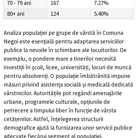
70 - 79
167
7.27%
80+
124
5.40%
Analiza populației pe grupe de vârstă în
Comuna
Negoi
este esențială pentru adaptarea serviciilor
publice la nevoile în schimbare ale locuitorilor. De
exemplu, o pondere mare a tinerilor necesită
investiții în școli, licee, universități, locuri de muncă
pentru absolvenți. O populație îmbătrânită impune
măsuri privind asistența socială și medicală dedicată
vârstnicilor. Autoritățile pot regândi amenajările
urbane, programele culturale, opțiunile de
petrecere a timpului liber în funcție de vârsta
cetățenilor. Astfel, înțelegerea structurii
demografice ajută la furnizarea unor servicii publice
adecvate fiecărui segment al populației.