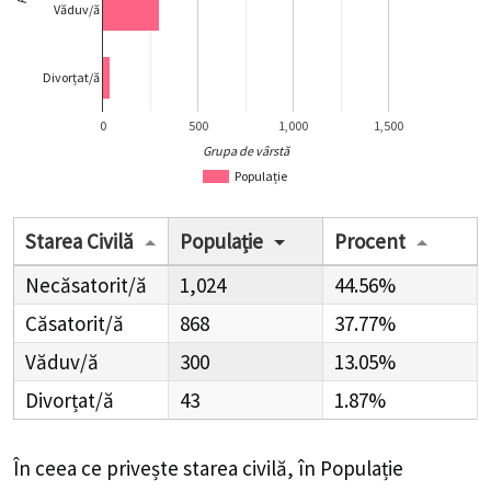
Văduv/ă
Divorțat/ă
0
500
1,000
1,500
Grupa de vârstă
Populație
Starea Civilă
Populație
Procent
Necăsatorit/ă
1,024
44.56%
Căsatorit/ă
868
37.77%
Văduv/ă
300
13.05%
Divorțat/ă
43
1.87%
În ceea ce privește starea civilă, în Populație