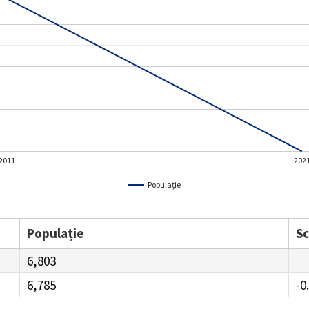
2011
202
Populație
Populație
S
6,803
6,785
-0