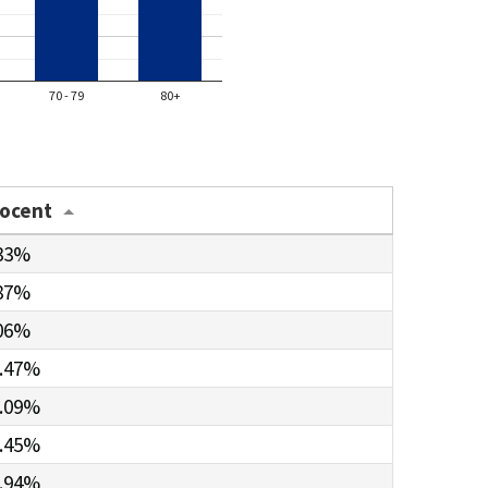
70 - 79
80+
rocent
33%
87%
06%
.47%
.09%
.45%
.94%