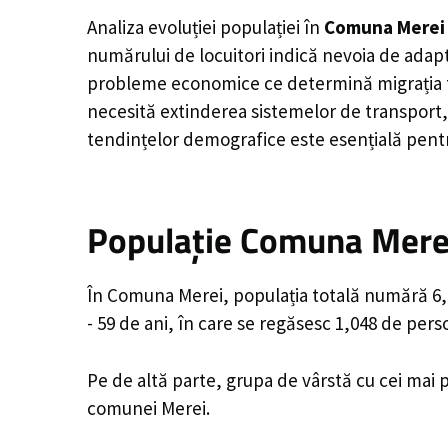
Analiza evoluției populației în
Comuna Merei
numărului de locuitori indică nevoia de adapt
probleme economice ce determină migrația tine
necesită extinderea sistemelor de transport, 
tendințelor demografice este esențială pentr
Populație Comuna Merei
În Comuna Merei, populația totală numără 6,78
- 59 de ani, în care se regăsesc 1,048 de per
Pe de altă parte, grupa de vârstă cu cei mai p
comunei Merei.