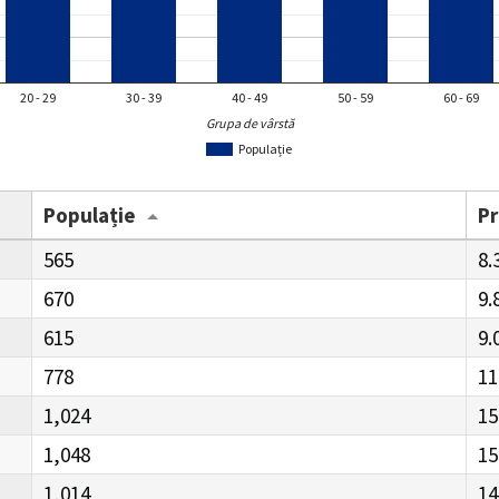
20 - 29
30 - 39
40 - 49
50 - 59
60 - 69
Grupa de vârstă
Populație
Populație
P
565
8.
670
9.
615
9.
778
11
1,024
15
1,048
15
1,014
14