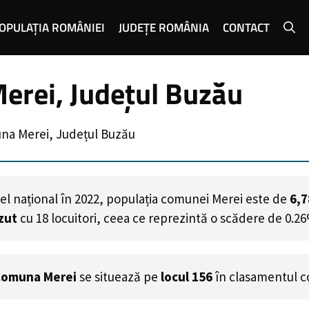
OPULAȚIA ROMÂNIEI
JUDEȚE ROMÂNIA
CONTACT
erei, Județul Buzău
na Merei, Județul Buzău
el național în 2022, populația comunei Merei este de
6,7
zut
cu
18
locuitori, ceea ce reprezintă o scădere de 0.26
Comuna Merei
se situează pe
locul 156
în clasamentul c