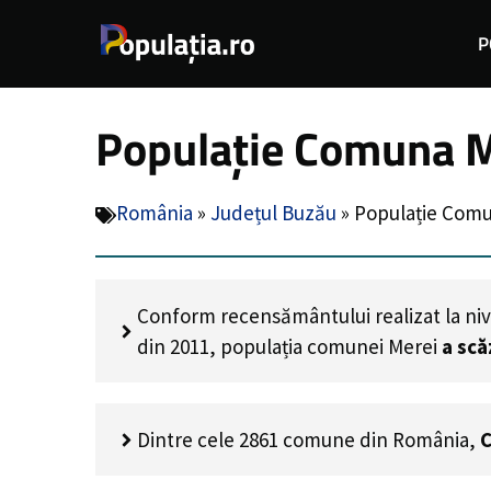
Sari
P
la
conținut
Populație Comuna M
România
»
Județul Buzău
»
Populație Comu
Conform recensământului realizat la niv
din 2011, populația comunei Merei
a scă
Dintre cele 2861 comune din România,