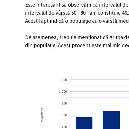
Este interesant să observăm că intervalul de v
intervalul de vârstă 50 - 80+ ani constituie 4
Acest fapt indică o populație cu o vârstă med
De asemenea, trebuie menționat că grupa de v
din populație. Acest procent este mai mic d
1,200
1,000
800
Populație
600
400