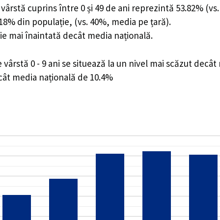
ârstă cuprins între 0 și 49 de ani reprezintă 53.82% (vs.
6.18% din populație, (vs. 40%, media pe țară).
ie mai înaintată decât media națională.
ârstă 0 - 9 ani se situează la un nivel mai scăzut decât
ecât media națională de 10.4%