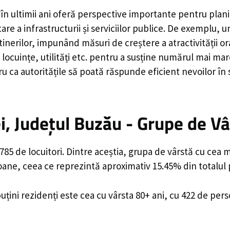
în ultimii ani oferă perspective importante pentru plani
are a infrastructurii și serviciilor publice. De exemplu
rilor, impunând măsuri de creștere a atractivității ora
locuințe, utilități etc. pentru a susține numărul mai mar
u ca autoritățile să poată răspunde eficient nevoilor în
, Județul Buzău - Grupe de Vâ
5 de locuitori. Dintre aceștia, grupa de vârstă cu cea 
soane, ceea ce reprezintă aproximativ 15.45% din totalul 
uțini rezidenți este cea cu vârsta 80+ ani, cu 422 de per