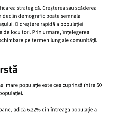
ficarea strategică. Creșterea sau scăderea
, un declin demografic poate semnala
șului. O creștere rapidă a populației
e de locuitori. Prin urmare, înțelegerea
 schimbare pe termen lung ale comunității.
rstă
mai mare populație este cea cuprinsă între 50
populației.
soane, adică 6.22% din întreaga populație a