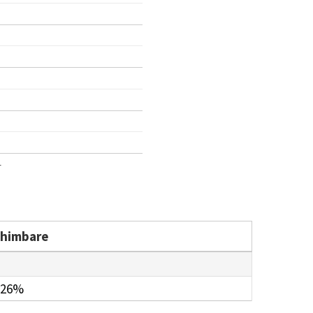
1
chimbare
.26%