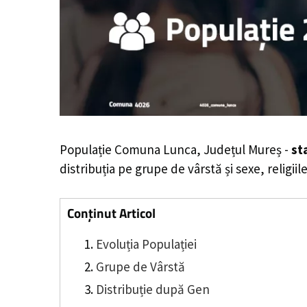
Populație Comuna Lunca, Județul Mureș -
st
distribuția pe grupe de vârstă și sexe, religii
Conținut Articol
Evoluția Populației
Grupe de Vârstă
Distribuție după Gen