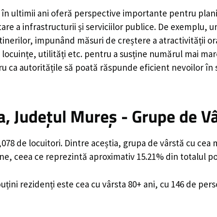
în ultimii ani oferă perspective importante pentru plan
are a infrastructurii și serviciilor publice. De exemplu
rilor, impunând măsuri de creștere a atractivității ora
locuințe, utilități etc. pentru a susține numărul mai mar
u ca autoritățile să poată răspunde eficient nevoilor în
, Județul Mureș - Grupe de V
78 de locuitori. Dintre aceștia, grupa de vârstă cu cea 
ane, ceea ce reprezintă aproximativ 15.21% din totalul po
uțini rezidenți este cea cu vârsta 80+ ani, cu 146 de per