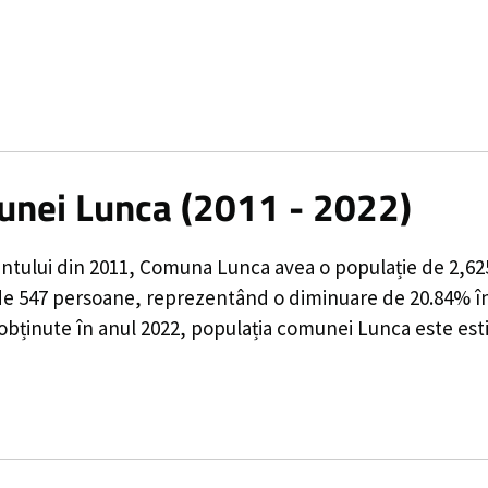
munei Lunca (2011 - 2022)
ntului din 2011,
Comuna Lunca
avea o populație de
2,62
de
547
persoane, reprezentând o
diminuare de 20.84%
î
 obținute în anul 2022, populația comunei Lunca este es