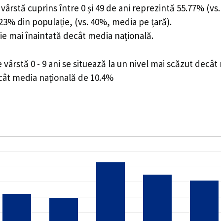
ârstă cuprins între 0 și 49 de ani reprezintă 55.77% (vs.
4.23% din populație, (vs. 40%, media pe țară).
ie mai înaintată decât media națională.
ârstă 0 - 9 ani se situează la un nivel mai scăzut decât
ecât media națională de 10.4%