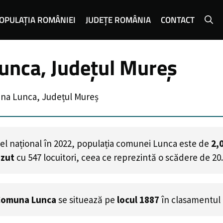
OPULAȚIA ROMÂNIEI
JUDEȚE ROMÂNIA
CONTACT
unca, Județul Mureș
na Lunca, Județul Mureș
el național în 2022, populația comunei Lunca este de
2,
ăzut
cu
547
locuitori, ceea ce reprezintă o scădere de 20
Comuna Lunca
se situează pe
locul 1887
în clasamentul 