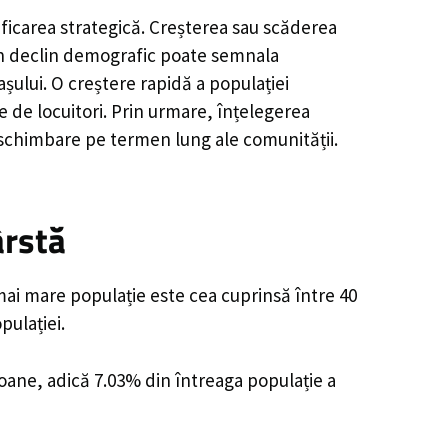
ificarea strategică. Creșterea sau scăderea
, un declin demografic poate semnala
șului. O creștere rapidă a populației
e de locuitori. Prin urmare, înțelegerea
 schimbare pe termen lung ale comunității.
ârstă
mai mare populație este cea cuprinsă între 40
pulației.
soane, adică 7.03% din întreaga populație a