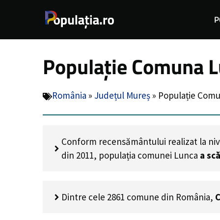
Sari
P
la
conținut
Populație Comuna L
România
»
Județul Mureș
»
Populație Comu
Conform recensământului realizat la niv
din 2011, populația comunei Lunca
a sc
Dintre cele 2861 comune din România,