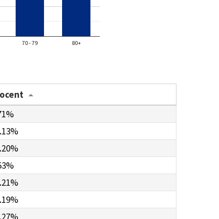
70 - 79
80+
rocent
71%
.13%
.20%
53%
.21%
.19%
.27%