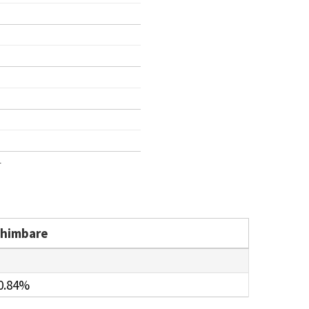
1
chimbare
0.84%