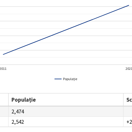
2011
202
Populație
Populație
S
2,474
2,542
+2