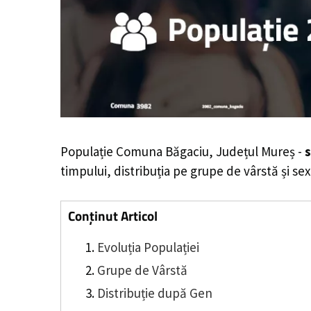
Populație Comuna Băgaciu, Județul Mureș -
s
timpului, distribuția pe grupe de vârstă și sex
Conținut Articol
Evoluția Populației
Grupe de Vârstă
Distribuție după Gen