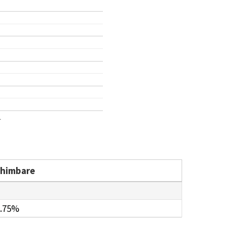
1
chimbare
.75%