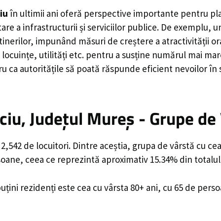
iu
în ultimii ani oferă perspective importante pentru pl
are a infrastructurii și serviciilor publice. De exemplu
rilor, impunând măsuri de creștere a atractivității ora
locuințe, utilități etc. pentru a susține numărul mai mar
u ca autoritățile să poată răspunde eficient nevoilor în
iu, Județul Mureș - Grupe de
,542 de locuitori. Dintre aceștia, grupa de vârstă cu ce
rsoane, ceea ce reprezintă aproximativ 15.34% din totalul
uțini rezidenți este cea cu vârsta 80+ ani, cu 65 de pers