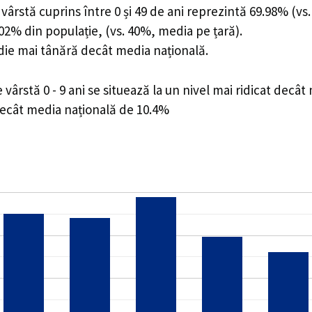
ârstă cuprins între 0 și 49 de ani reprezintă 69.98% (vs.
0.02% din populație, (vs. 40%, media pe țară).
edie mai tânără decât media națională.
rstă 0 - 9 ani se situează la un nivel mai ridicat decât
decât media națională de 10.4%