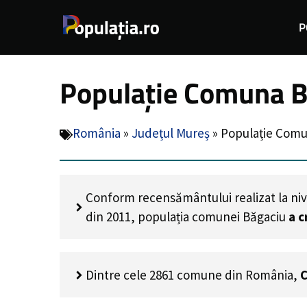
Sari
P
la
conținut
Populație Comuna B
România
»
Județul Mureș
»
Populație Comu
Conform recensământului realizat la niv
din 2011, populația comunei Băgaciu
a c
Dintre cele 2861 comune din România,
C