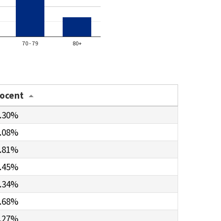
70 - 79
80+
rocent
.30%
.08%
.81%
.45%
.34%
.68%
.27%