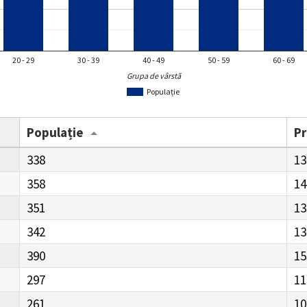
20 - 29
30 - 39
40 - 49
50 - 59
60 - 69
Grupa de vârstă
Populație
Populație
P
338
13
358
14
351
13
342
13
390
15
297
11
261
10