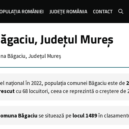
OPULAȚIA ROMÂNIEI
JUDEȚE ROMÂNIA
CONTACT
ăgaciu, Județul Mureș
na Băgaciu, Județul Mureș
el național în 2022, populația comunei Băgaciu este de
2
rescut
cu
68
locuitori, ceea ce reprezintă o creștere de 
omuna Băgaciu
se situează pe
locul 1489
în clasamentu