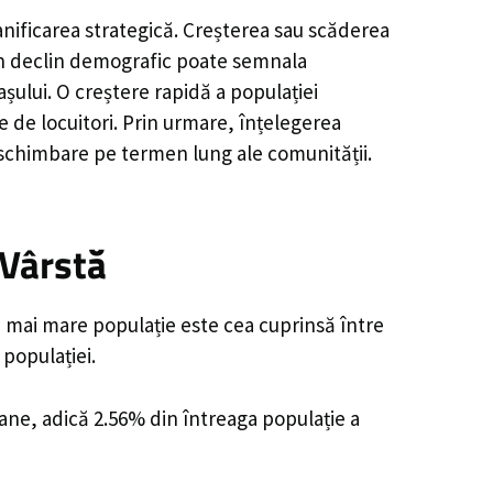
anificarea strategică. Creșterea sau scăderea
, un declin demografic poate semnala
șului. O creștere rapidă a populației
e de locuitori. Prin urmare, înțelegerea
 schimbare pe termen lung ale comunității.
 Vârstă
a mai mare populație este cea cuprinsă între
 populației.
oane, adică 2.56% din întreaga populație a