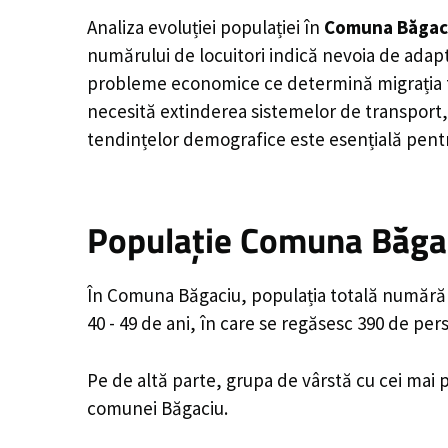
Analiza evoluției populației în
Comuna Băgac
numărului de locuitori indică nevoia de adapt
probleme economice ce determină migrația tine
necesită extinderea sistemelor de transport, 
tendințelor demografice este esențială pentr
Populație Comuna Băgac
În Comuna Băgaciu, populația totală numără 2
40 - 49 de ani, în care se regăsesc 390 de pe
Pe de altă parte, grupa de vârstă cu cei mai p
comunei Băgaciu.