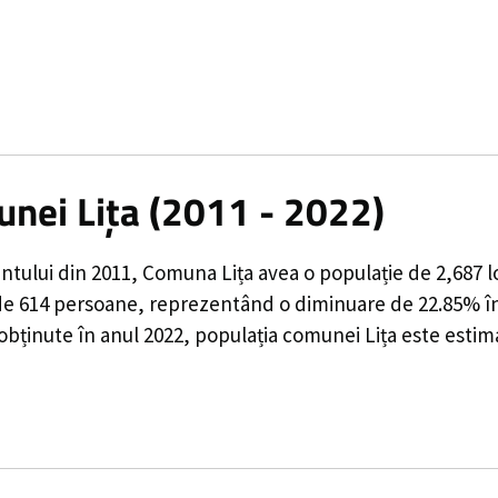
unei Lița (2011 - 2022)
ntului din 2011,
Comuna Lița
avea o populație de
2,687
l
de
614
persoane, reprezentând o
diminuare de 22.85%
î
obținute în anul 2022, populația comunei Lița este estim