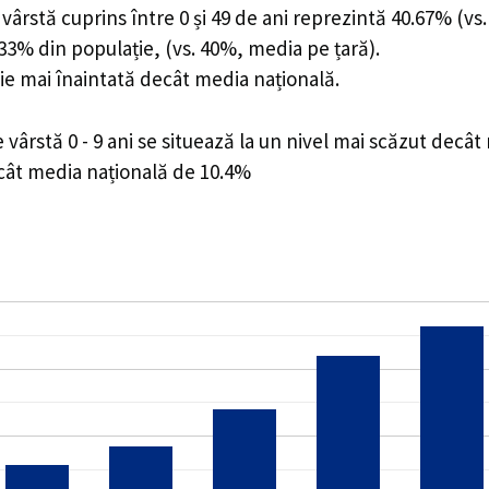
ârstă cuprins între 0 și 49 de ani reprezintă 40.67% (vs.
9.33% din populație, (vs. 40%, media pe țară).
ie mai înaintată decât media națională.
ârstă 0 - 9 ani se situează la un nivel mai scăzut decât
ecât media națională de 10.4%