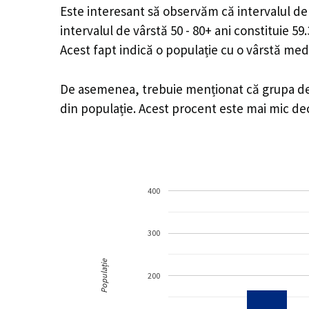
Este interesant să observăm că intervalul de v
intervalul de vârstă 50 - 80+ ani constituie 5
Acest fapt indică o populație cu o vârstă med
De asemenea, trebuie menționat că grupa de v
din populație. Acest procent este mai mic d
400
300
Populație
200