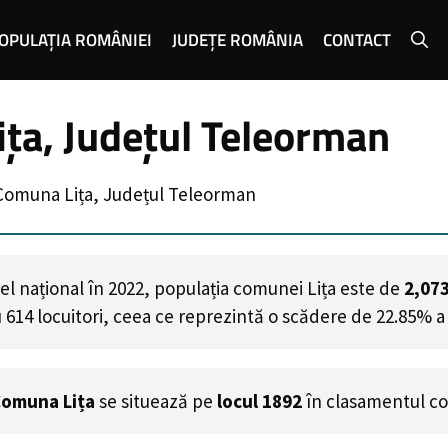
OPULAȚIA ROMÂNIEI
JUDEȚE ROMÂNIA
CONTACT
ța, Județul Teleorman
Comuna Lița, Județul Teleorman
el național în 2022, populația comunei Lița este de
2,07
u
614
locuitori, ceea ce reprezintă o scădere de 22.85% a
omuna Lița
se situează pe
locul 1892
în clasamentul co