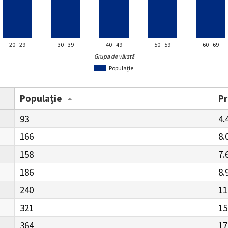
20 - 29
30 - 39
40 - 49
50 - 59
60 - 69
Grupa de vârstă
Populație
Populație
P
93
4.
166
8.
158
7.
186
8.
240
11
321
15
364
17