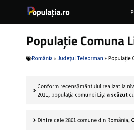
Sari
P
la
conținut
Populație Comuna Li
România
»
Județul Teleorman
»
Populație 
Conform recensământului realizat la niv
2011, populația comunei Lița
a scăzut
c
Dintre cele 2861 comune din România,
C