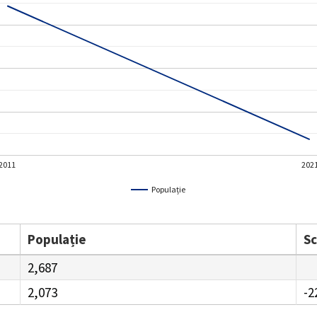
2011
202
Populație
Populație
S
2,687
2,073
-2