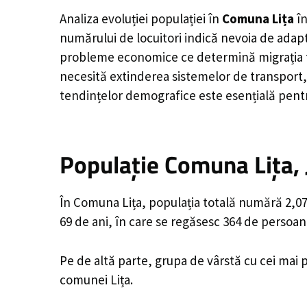
Analiza evoluției populației în
Comuna Lița
în
numărului de locuitori indică nevoia de adapt
probleme economice ce determină migrația tine
necesită extinderea sistemelor de transport, 
tendințelor demografice este esențială pentr
Populație Comuna Lița, 
În Comuna Lița, populația totală numără 2,073
69 de ani, în care se regăsesc 364 de persoan
Pe de altă parte, grupa de vârstă cu cei mai p
comunei Lița.