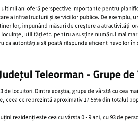
 ultimii ani oferă perspective importante pentru planifi
are a infrastructurii și serviciilor publice. De exemplu
rilor, impunând măsuri de creștere a atractivității ora
locuințe, utilități etc. pentru a susține numărul mai mar
u ca autoritățile să poată răspunde eficient nevoilor în
Județul Teleorman - Grupe de
 de locuitori. Dintre aceștia, grupa de vârstă cu cea mai
e, ceea ce reprezintă aproximativ 17.56% din totalul popu
uțini rezidenți este cea cu vârsta 0 - 9 ani, cu 93 de per