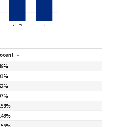
70 - 79
80+
rocent
49%
01%
62%
97%
.58%
.48%
.56%