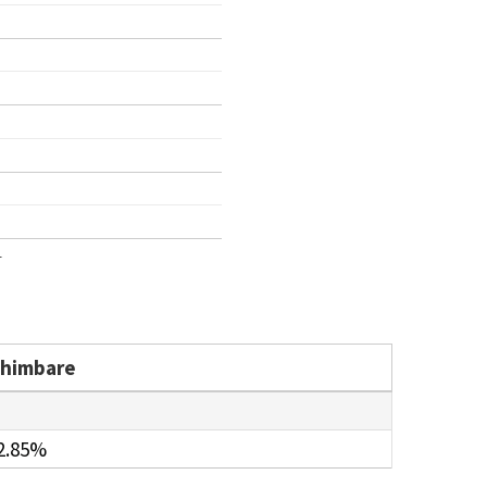
1
chimbare
2.85%