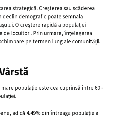
carea strategică. Creșterea sau scăderea
, un declin demografic poate semnala
șului. O creștere rapidă a populației
e de locuitori. Prin urmare, înțelegerea
 schimbare pe termen lung ale comunității.
 Vârstă
 mare populație este cea cuprinsă între 60 -
lației.
soane, adică 4.49% din întreaga populație a