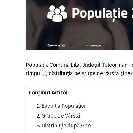
Populație Comuna Lița, Județul Teleorman -
timpului, distribuția pe grupe de vârstă și sex
Conținut Articol
Evoluția Populației
Grupe de Vârstă
Distribuție după Gen